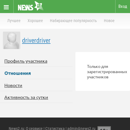
Вход
Лучшее
Хорошее
Набирающее популярность
Новое
driverdriver
Профиль участника
Только для
зарегистрированных
Отношения
участников
Новости
Активность за сутки
News2.ru
:
О сервисе
|
Статистика
| admin@news2.ru