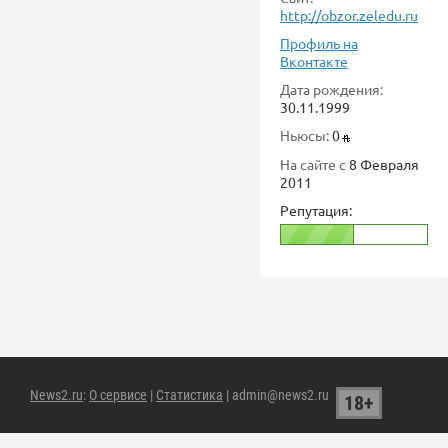
http://obzor.zeledu.ru
Профиль на
Вконтакте
Дата рождения:
30.11.1999
Ньюсы:
0
На сайте с
8 Февраля
2011
Репутация:
News2.ru
:
О сервисе
|
Статистика
| admin@news2.ru
18+