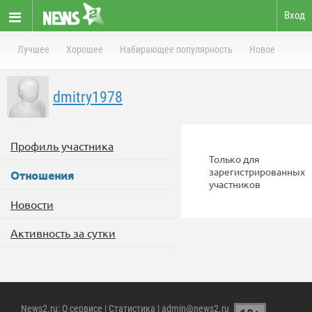
Вход
Лучшее
Хорошее
Набирающее популярность
Новое
dmitry1978
Профиль участника
Только для
зарегистрированных
Отношения
участников
Новости
Активность за сутки
News2.ru
:
О сервисе
|
Статистика
| admin@news2.ru