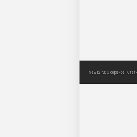
News2.ru
:
О сервисе
|
Стат