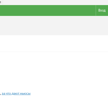
И
Вход
х
,
за что дают ньюсы