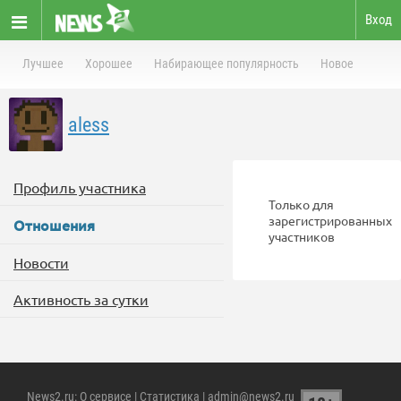
Вход
Лучшее
Хорошее
Набирающее популярность
Новое
aless
Профиль участника
Только для
зарегистрированных
Отношения
участников
Новости
Активность за сутки
News2.ru
:
О сервисе
|
Статистика
| admin@news2.ru