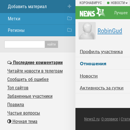
КОРОНАВИРУС
НОВОСТИ
Добавить материал
Лучшее
Метки
RobinGud
Регионы
Профиль участника
Последние комментарии
Отношения
Читайте новости в телеграм
Новости
Сообщить об ошибке
Активность за сутки
Топ сайтов
Забаненные участники
Правила
Частые вопросы
News2.ru
:
О сервисе
|
Стат
Ночная тема