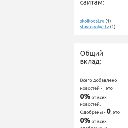
сайтам:
skolkodal.ru
(1)
stavropolye.tv
(1)
Общий
вклад:
Всего добавлено
новостей -
, это
0%
от всех
новостей.
0
Одобрены -
, это
0%
от всех
одобренных