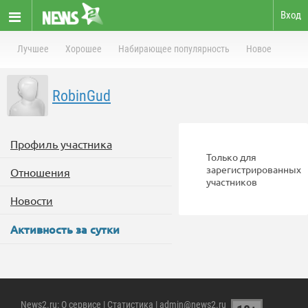
Вход
Лучшее
Хорошее
Набирающее популярность
Новое
RobinGud
Профиль участника
Только для
зарегистрированных
Отношения
участников
Новости
Активность за сутки
News2.ru
:
О сервисе
|
Статистика
| admin@news2.ru