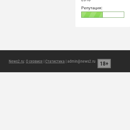
Репутация:
News2.ru
:
О сервисе
|
Статистика
| admin@news2.ru
18+