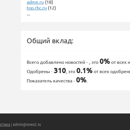
adme.ru
(18)
top.rbc.ru
(12)
...
Общий вклад:
0%
Всего добавлено новостей -
, это
от всех 
310
0.1%
Одобрены -
, это
от всех одобрен
0%
Показатель качества -
.
истика
| admin@news2.ru