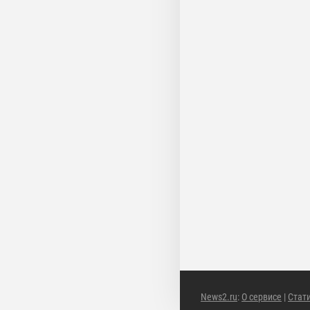
News2.ru
:
О сервисе
|
Стат