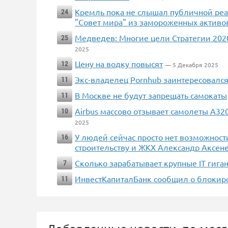
Кремль пока не слышал публичной ре
24
"Совет мира" из замороженных активо
Медведев: Многие цели Стратегии 202
25
2025
Цену на водку повысят
12
— 5 Декабря 2025
Экс-владелец Pornhub заинтересовалс
11
В Москве не будут запрещать самокаты
11
Airbus массово отзывает самолеты A3
10
2025
У людей сейчас просто нет возможност
16
строительству и ЖКХ Александр Аксен
Сколько зарабатывает крупные IT гиган
7
ИнвестКапиталБанк сообщил о блокиро
11