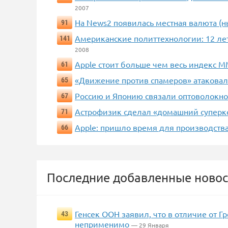
2007
На News2 появилась местная валюта (н
91
Американские политтехнологии: 12 ле
141
2008
Apple стоит больше чем весь индекс 
61
«Движение против спамеров» атаковал
65
Россию и Японию связали оптоволокн
67
Астрофизик сделал «домашний суперк
71
Apple: пришло время для производств
66
Последние добавленные новос
Генсек ООН заявил, что в отличие от 
43
неприменимо
— 29 Января