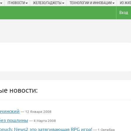
IT-НОВОСТИ
ЖЕЛЕЗО/ГАДЖЕТЫ
ТЕХНОЛОГИИ И ИННОВАЦИИ
ИЗ ЖИ
Вход
е новости:
Бачинский
— 12 Января 2008
 без пошлины
— 4 Марта 2008
nuch: News2 это затягивающая RPG игра!
— 1 Октября