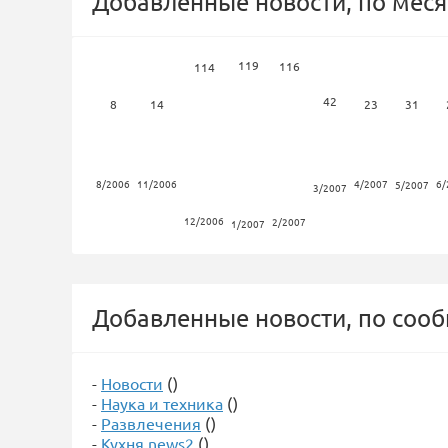
Добавленные новости, по меся
119
116
114
42
8
14
23
31
8/2006
11/2006
4/2007
6/
5/2007
3/2007
12/2006
2/2007
1/2007
Добавленные новости, по соо
-
Новости
()
-
Наука и техника
()
-
Развлечения
()
-
Кухня news2
()