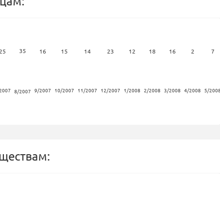
цам:
35
25
16
15
14
23
12
18
16
2
7
2007
9/2007
10/2007
11/2007
12/2007
1/2008
2/2008
3/2008
4/2008
5/200
8/2007
бществам: