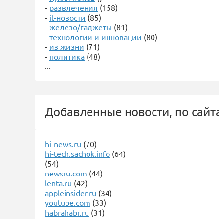
-
развлечения
(158)
-
it-новости
(85)
-
железо/гаджеты
(81)
-
технологии и инновации
(80)
-
из жизни
(71)
-
политика
(48)
...
Добавленные новости, по сайт
hi-news.ru
(70)
hi-tech.sachok.info
(64)
(54)
newsru.com
(44)
lenta.ru
(42)
appleinsider.ru
(34)
youtube.com
(33)
habrahabr.ru
(31)