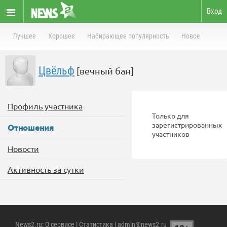
Вход
Лучшее
Хорошее
Набирающее популярность
Новое
Цвёльф
[вечный бан]
Профиль участника
Только для
зарегистрированных
Отношения
участников
Новости
Активность за сутки
News2.ru
:
О сервисе
|
Статистика
| admin@news2.ru