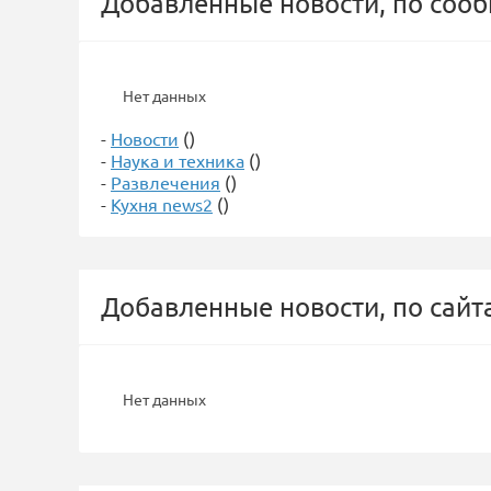
Добавленные новости, по соо
Нет данных
-
Новости
()
-
Наука и техника
()
-
Развлечения
()
-
Кухня news2
()
Добавленные новости, по сайт
Нет данных