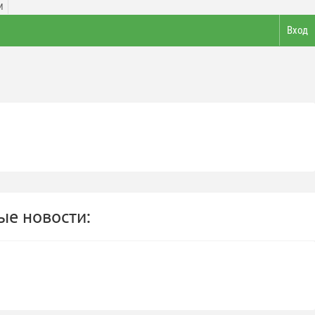
И
Вход
е новости: