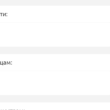
ти:
цам: