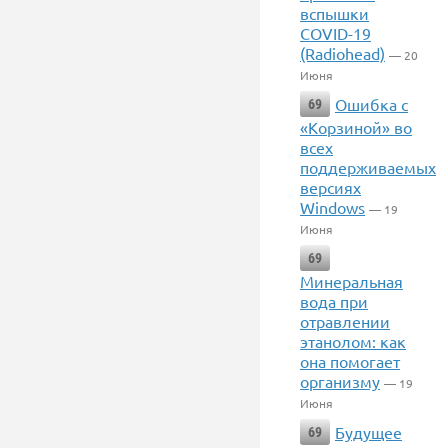
вспышки
COVID-19
(Radiohead)
— 20
Июня
Ошибка с
69
«Корзиной» во
всех
поддерживаемых
версиях
Windows
— 19
Июня
69
Минеральная
вода при
отравлении
этанолом: как
она помогает
организму
— 19
Июня
Будущее
69