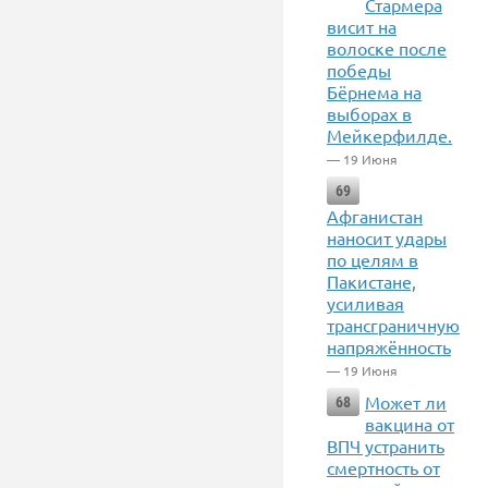
Стармера
висит на
волоске после
победы
Бёрнема на
выборах в
Мейкерфилде.
— 19 Июня
69
Афганистан
наносит удары
по целям в
Пакистане,
усиливая
трансграничную
напряжённость
— 19 Июня
Может ли
68
вакцина от
ВПЧ устранить
смертность от