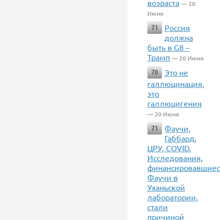
возраста
— 20
Июня
Россия
71
должна
быть в G8 –
Трамп
— 20 Июня
Это не
70
галлюцинация,
это
галлюцигения
— 20 Июня
Фаучи,
71
Габбард,
ЦРУ, COVID.
Исследования,
финансировавшиес
Фаучи в
Уханьской
лаборатории,
стали
причиной