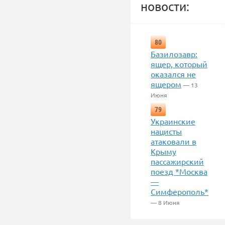
новости:
80
Базилозавр:
ящер, который
оказался не
ящером
— 13
Июня
79
Украинские
нацисты
атаковали в
Крыму
пассажирский
поезд *Москва
—
Симферополь*
— 8 Июня