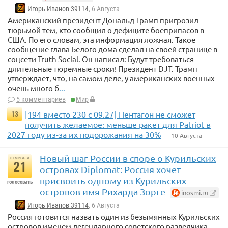
Игорь Иванов 39114
, 6 Августа
Американский президент Дональд Трамп пригрозил
тюрьмой тем, кто сообщил о дефиците боеприпасов в
США. По его словам, эта информация ложная. Такое
сообщение глава Белого дома сделал на своей странице в
соцсети Truth Social. Он написал: Будут требоваться
длительные тюремные сроки! Президент DJT. Трамп
утверждает, что, на самом деле, у американских военных
очень много б
...
5 комментариев
Мир
[194 вместо 230 с 09.27] Пентагон не сможет
13
получить желаемое: меньше ракет для Patriot в
2027 году из-за их подорожания на 30%
— 10 Августа
Новый шаг России в споре о Курильских
отметили
21
островах Diplomat: Россия хочет
присвоить одному из Курильских
голосовать
островов имя Рихарда Зорге
inosmi.ru
Игорь Иванов 39114
, 6 Августа
Россия готовится назвать один из безымянных Курильских
островов именем легендарного советского разведчика