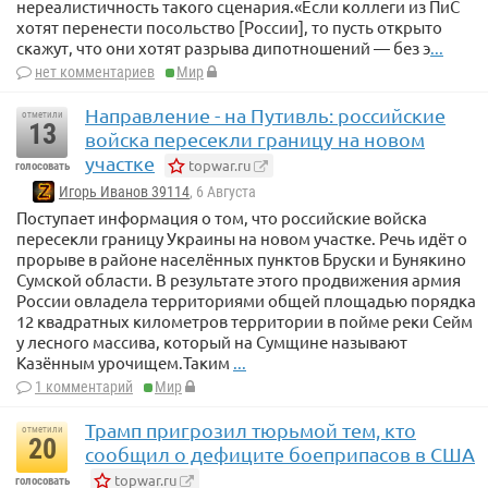
нереалистичность такого сценария.«Если коллеги из ПиС
хотят перенести посольство [России], то пусть открыто
скажут, что они хотят разрыва дипотношений — без э
...
нет комментариев
Мир
Направление - на Путивль: российские
отметили
13
войска пересекли границу на новом
участке
topwar.ru
голосовать
Игорь Иванов 39114
, 6 Августа
Поступает информация о том, что российские войска
пересекли границу Украины на новом участке. Речь идёт о
прорыве в районе населённых пунктов Бруски и Бунякино
Сумской области. В результате этого продвижения армия
России овладела территориями общей площадью порядка
12 квадратных километров территории в пойме реки Сейм
у лесного массива, который на Сумщине называют
Казённым урочищем.Таким
...
1 комментарий
Мир
Трамп пригрозил тюрьмой тем, кто
отметили
20
сообщил о дефиците боеприпасов в США
topwar.ru
голосовать