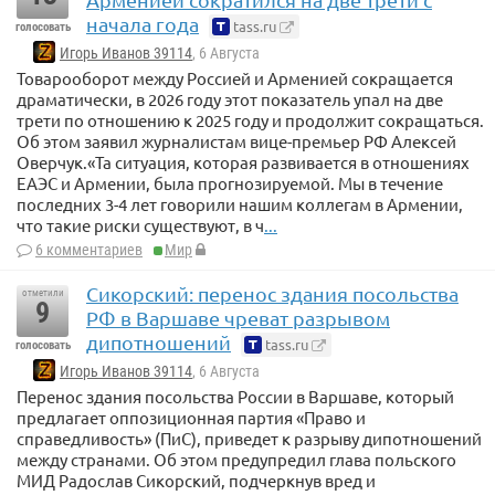
начала года
tass.ru
голосовать
Игорь Иванов 39114
, 6 Августа
Товарооборот между Россией и Арменией сокращается
драматически, в 2026 году этот показатель упал на две
трети по отношению к 2025 году и продолжит сокращаться.
Об этом заявил журналистам вице-премьер РФ Алексей
Оверчук.«Та ситуация, которая развивается в отношениях
ЕАЭС и Армении, была прогнозируемой. Мы в течение
последних 3-4 лет говорили нашим коллегам в Армении,
что такие риски существуют, в ч
...
6 комментариев
Мир
Сикорский: перенос здания посольства
отметили
9
РФ в Варшаве чреват разрывом
дипотношений
tass.ru
голосовать
Игорь Иванов 39114
, 6 Августа
Перенос здания посольства России в Варшаве, который
предлагает оппозиционная партия «Право и
справедливость» (ПиС), приведет к разрыву дипотношений
между странами. Об этом предупредил глава польского
МИД Радослав Сикорский, подчеркнув вред и