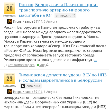
Россия, Белоруссия и Пакистан строят
отметили
20
транспортную артерию мирового
масштаба на Юг
on-news.ru
голосовать
Игорь Иванов 39114
, 6 Августа
Россия, Белоруссия и Пакистан продолжают работу над
созданием нового международного железнодорожного
грузового маршрута. Проект должен соединить Минск,
Москву и Карачи, став частью международного
транспортного коридора «Север – Юг».Пакистанский посол
в России Файсал Ниаз Тирмизи подтвердил, что стороны
продолжают согласовывать запуск тестового поезда.
Реализацию проекта пока сдерживают инфраструкт
...
нет комментариев
Мир
Тихановская допустила удары ВСУ по НПЗ
отметили
23
и складам маркетплейсов в Белоруссии
lenta.ru
голосовать
Игорь Иванов 39114
, 6 Августа
Белорусская оппозиционерка Светлана Тихановская не
исключила удары Вооруженных сил Украины (ВСУ) по
маркетплейсам и нефтеперерабатывающим заводам (НПЗ)