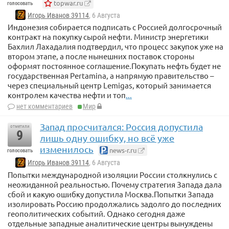
topwar.ru
голосовать
Игорь Иванов 39114
, 6 Августа
Индонезия собирается подписать с Россией долгосрочный
контракт на покупку сырой нефти. Министр энергетики
Бахлил Лахадалия подтвердил, что процесс закупок уже на
втором этапе, а после нынешних поставок стороны
оформят постоянное соглашение.Покупать нефть будет не
государственная Pertamina, а напрямую правительство –
через специальный центр Lemigas, который занимается
контролем качества нефти и топ
...
нет комментариев
Мир
Запад просчитался: Россия допустила
отметили
9
лишь одну ошибку, но всё уже
изменилось
news-r.ru
голосовать
Игорь Иванов 39114
, 6 Августа
Попытки международной изоляции России столкнулись с
неожиданной реальностью. Почему стратегия Запада дала
сбой и какую ошибку допустила Москва.Попытки Запада
изолировать Россию продолжались задолго до последних
геополитических событий. Однако сегодня даже
отдельные западные аналитические центры вынуждены