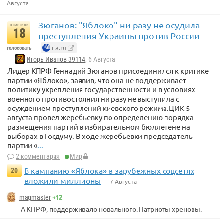
Августа
Зюганов: "Яблоко" ни разу не осудила
отметили
18
преступления Украины против России
ria.ru
голосовать
Игорь Иванов 39114
, 6 Августа
Лидер КПРФ Геннадий Зюганов присоединился к критике
партии «Яблоко», заявив, что она не поддерживает
политику укрепления государственности и в условиях
военного противостояния ни разу не выступила с
осуждением преступлений киевского режима.ЦИК 5
августа провел жеребьевку по определению порядка
размещения партий в избирательном бюллетене на
выборах в Госдуму. В ходе жеребьевки председатель
партии «
...
2 комментария
Мир
В кампанию «Яблока» в зарубежных соцсетях
20
вложили миллионы
— 7 Августа
+12
magmaster
А КПРФ, поддерживало новального. Патриоты хреновы.