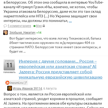
в Белоруссии. Об этом она сообщила в интервью YouTube-
каналу «И грянул Грэм».«Мы, конечно, не хотим, чтобы
Украина атаковала Белоруссию, даже если это там склад
маркетплейса или НПЗ (...) Но Украина защищает свои
интересы, мы должны это понимать»,
...
5 комментариев
Мир
+14
Злобыня_Никитич
Вот будет интересно, что взяв логику Тихановской, батька
ёбнет тактическим оружием по ж/д переходам 404 со
странами НАТО. Белоруссия тоже имеет свои интересы, и
будет их ...
Империя с двумя головами... Россия –
отметили
11
европейская или азиатская страна? Al
Jazeera: Россия представляет собой
голосовать
уникальную евразийскую цивилизацию
inosmi.ru
Игорь Иванов 39114
, 6 Августа
Вопрос о том, является ли Россия европейской или
азиатской страной, уходит корнями в прошлое, сообщает
Al Jazeera. На протяжении веков обе культуры оказывали
значительное влияние на развитие государства. Сейчас же