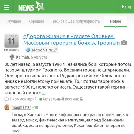
Вход
Лучшее
Хорошее
Набирающее популярность
Новое
«Дорога жизни» в «салате Оливье».
отметили
11
Массовый героизм в боях за Грозный
segodnia.ru
голосовать
Kalman
, 6 Августа
30 лет назад, 6 августа 1996 г., начались бои, которые потом
назовут штурмом Грозного. Боевики город не штурмовали.
Они просто вошли в него. Редкие российские блок-посты
никак не могли этому помешать. То, что там творилось в
августе 1996 г., нелегко описать.Существует такой термин –
«слоеный пирог».
...
1 комментарий
Актуальный вестник
+10
magmaster
Тогда, в Ханкале, многие офицеры прекрасно понимали, что
вывод войск, фактическая капитуляция пред боевиками —
ошибка, если не преступление, Какая ошибка? Генерал не
знае...