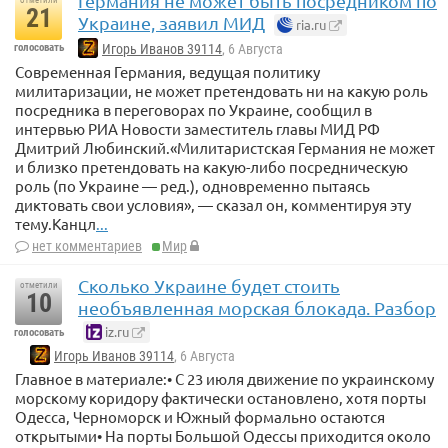
Германия не может быть посредником по
21
Украине, заявил МИД
ria.ru
голосовать
Игорь Иванов 39114
, 6 Августа
Современная Германия, ведущая политику
милитаризации, не может претендовать ни на какую роль
посредника в переговорах по Украине, сообщил в
интервью РИА Новости заместитель главы МИД РФ
Дмитрий Любинский.«Милитаристская Германия не может
и близко претендовать на какую-либо посредническую
роль (по Украине — ред.), одновременно пытаясь
диктовать свои условия», — сказал он, комментируя эту
тему.Канцл
...
нет комментариев
Мир
Сколько Украине будет стоить
отметили
10
необъявленная морская блокада. Разбор
iz.ru
голосовать
Игорь Иванов 39114
, 6 Августа
Главное в материале:• С 23 июля движение по украинскому
морскому коридору фактически остановлено, хотя порты
Одесса, Черноморск и Южный формально остаются
открытыми• На порты Большой Одессы приходится около