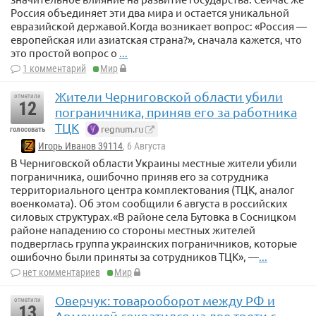
Россия объединяет эти два мира и остается уникальной
евразийской державой.Когда возникает вопрос: «Россия —
европейская или азиатская страна?», сначала кажется, что
это простой вопрос о
...
1 комментарий
Мир
Жители Черниговской области убили
отметили
12
пограничника, приняв его за работника
ТЦК
regnum.ru
голосовать
Игорь Иванов 39114
, 6 Августа
В Черниговской области Украины местные жители убили
пограничника, ошибочно приняв его за сотрудника
территориального центра комплектования (ТЦК, аналог
военкомата). Об этом сообщили 6 августа в российских
силовых структурах.«В районе села Бутовка в Сосницком
районе нападению со стороны местных жителей
подверглась группа украинских пограничников, которые
ошибочно были приняты за сотрудников ТЦК», —
...
нет комментариев
Мир
Оверчук: товарооборот между РФ и
отметили
13
Арменией сократился на две трети с