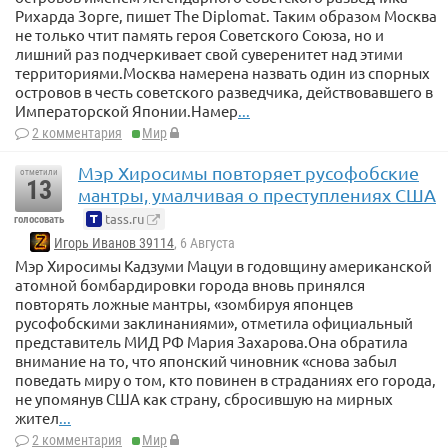
Рихарда Зорге, пишет The Diplomat. Таким образом Москва
не только чтит память героя Советского Союза, но и
лишний раз подчеркивает свой суверенитет над этими
территориями.Москва намерена назвать один из спорных
островов в честь советского разведчика, действовавшего в
Императорской Японии.Намер
...
2 комментария
Мир
Мэр Хиросимы повторяет русофобские
отметили
13
мантры, умалчивая о преступлениях США
tass.ru
голосовать
Игорь Иванов 39114
, 6 Августа
Мэр Хиросимы Кадзуми Мацуи в годовщину американской
атомной бомбардировки города вновь принялся
повторять ложные мантры, «зомбируя японцев
русофобскими заклинаниями», отметила официальный
представитель МИД РФ Мария Захарова.Она обратила
внимание на то, что японский чиновник «снова забыл
поведать миру о том, кто повинен в страданиях его города,
не упомянув США как страну, сбросившую на мирных
жител
...
2 комментария
Мир