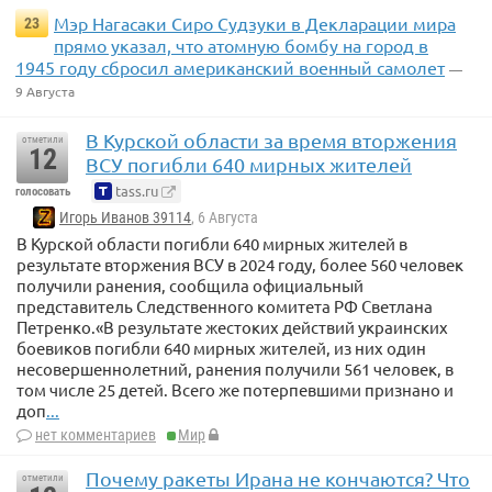
Мэр Нагасаки Сиро Судзуки в Декларации мира
23
прямо указал, что атомную бомбу на город в
1945 году сбросил американский военный самолет
—
9 Августа
В Курской области за время вторжения
отметили
12
ВСУ погибли 640 мирных жителей
tass.ru
голосовать
Игорь Иванов 39114
, 6 Августа
В Курской области погибли 640 мирных жителей в
результате вторжения ВСУ в 2024 году, более 560 человек
получили ранения, сообщила официальный
представитель Следственного комитета РФ Светлана
Петренко.«В результате жестоких действий украинских
боевиков погибли 640 мирных жителей, из них один
несовершеннолетний, ранения получили 561 человек, в
том числе 25 детей. Всего же потерпевшими признано и
доп
...
нет комментариев
Мир
Почему ракеты Ирана не кончаются? Что
отметили