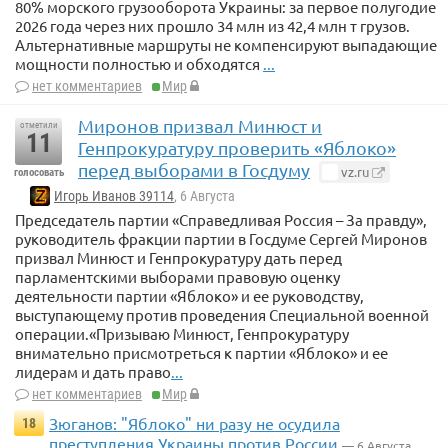
80% морского грузооборота Украины: за первое полугодие
2026 года через них прошло 34 млн из 42,4 млн т грузов.
Альтернативные маршруты не компенсируют выпадающие
мощности полностью и обходятся
...
нет комментариев
Мир
Миронов призвал Минюст и
отметили
11
Генпрокуратуру проверить «Яблоко»
перед выборами в Госдуму
vz.ru
голосовать
Игорь Иванов 39114
, 6 Августа
Председатель партии «Справедливая Россия – За правду»,
руководитель фракции партии в Госдуме Сергей Миронов
призвал Минюст и Генпрокуратуру дать перед
парламентскими выборами правовую оценку
деятельности партии «Яблоко» и ее руководству,
выступающему против проведения Специальной военной
операции.«Призываю Минюст, Генпрокуратуру
внимательно присмотреться к партии «Яблоко» и ее
лидерам и дать право
...
нет комментариев
Мир
Зюганов: "Яблоко" ни разу не осудила
18
преступления Украины против России
— 6 Августа