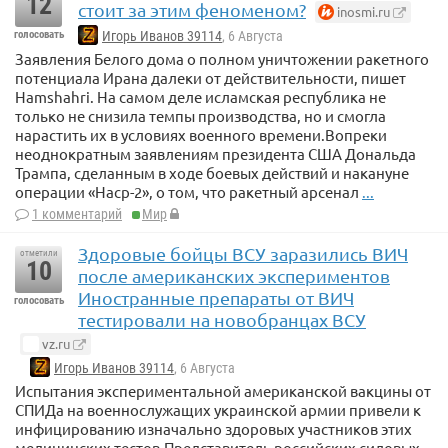
12
стоит за этим феноменом?
inosmi.ru
голосовать
Игорь Иванов 39114
, 6 Августа
Заявления Белого дома о полном уничтожении ракетного
потенциала Ирана далеки от действительности, пишет
Hamshahri. На самом деле исламская республика не
только не снизила темпы производства, но и смогла
нарастить их в условиях военного времени.Вопреки
неоднократным заявлениям президента США Дональда
Трампа, сделанным в ходе боевых действий и накануне
операции «Наср-2», о том, что ракетный арсенал
...
1 комментарий
Мир
Здоровые бойцы ВСУ заразились ВИЧ
отметили
10
после американских экспериментов
Иностранные препараты от ВИЧ
голосовать
тестировали на новобранцах ВСУ
vz.ru
Игорь Иванов 39114
, 6 Августа
Испытания экспериментальной американской вакцины от
СПИДа на военнослужащих украинской армии привели к
инфицированию изначально здоровых участников этих
медицинских тестов.Представитель российских силовых