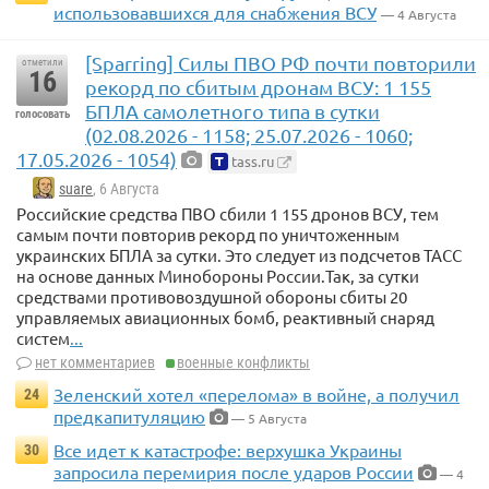
использовавшихся для снабжения ВСУ
— 4 Августа
[Sparring] Силы ПВО РФ почти повторили
отметили
16
рекорд по сбитым дронам ВСУ: 1 155
БПЛА самолетного типа в сутки
голосовать
(02.08.2026 - 1158; 25.07.2026 - 1060;
17.05.2026 - 1054)
tass.ru
suare
, 6 Августа
Российские средства ПВО сбили 1 155 дронов ВСУ, тем
самым почти повторив рекорд по уничтоженным
украинских БПЛА за сутки. Это следует из подсчетов ТАСС
на основе данных Минобороны России.Так, за сутки
средствами противовоздушной обороны сбиты 20
управляемых авиационных бомб, реактивный снаряд
систем
...
нет комментариев
военные конфликты
Зеленский хотел «перелома» в войне, а получил
24
предкапитуляцию
— 5 Августа
Все идет к катастрофе: верхушка Украины
30
запросила перемирия после ударов России
— 4