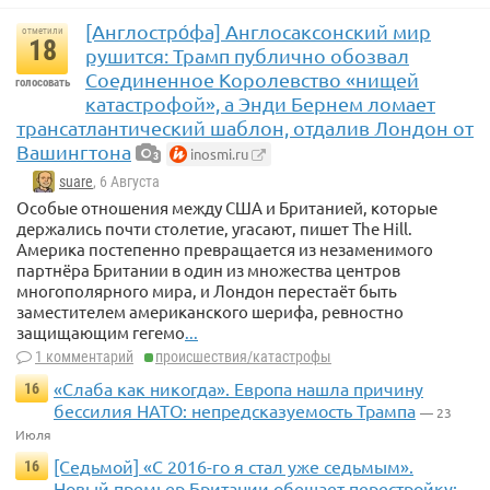
[Англостро́фа] Англосаксонский мир
отметили
18
рушится: Трамп публично обозвал
Соединенное Королевство «нищей
голосовать
катастрофой», а Энди Бернем ломает
трансатлантический шаблон, отдалив Лондон от
Вашингтона
inosmi.ru
3
suare
, 6 Августа
Особые отношения между США и Британией, которые
держались почти столетие, угасают, пишет The Hill.
Америка постепенно превращается из незаменимого
партнёра Британии в один из множества центров
многополярного мира, и Лондон перестаёт быть
заместителем американского шерифа, ревностно
защищающим гегемо
...
1 комментарий
происшествия/катастрофы
«Слаба как никогда». Европа нашла причину
16
бессилия НАТО: непредсказуемость Трампа
— 23
Июля
[Седьмой] «С 2016-го я стал уже седьмым».
16
Новый премьер Британии обещает перестройку: