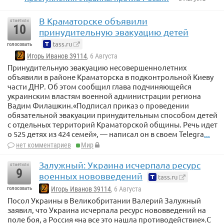
В Краматорске объявили
отметили
10
принудительную эвакуацию детей
tass.ru
голосовать
Игорь Иванов 39114
, 6 Августа
Принудительную эвакуацию несовершеннолетних
объявили в районе Краматорска в подконтрольной Киеву
части ДНР. Об этом сообщил глава подчиняющейся
украинским властям военной администрации региона
Вадим Филашкин.«Подписал приказ о проведении
обязательной эвакуации принудительным способом детей
с отдельных территорий Краматорской общины. Речь идет
о 525 детях из 424 семей», — написал он в своем Telegra
...
нет комментариев
Мир
Залужный: Украина исчерпала ресурс
отметили
9
военных нововведений
tass.ru
голосовать
Игорь Иванов 39114
, 6 Августа
Посол Украины в Великобритании Валерий Залужный
заявил, что Украина исчерпала ресурс нововведений на
поле боя, а Россия «на все это нашла противодействие».С