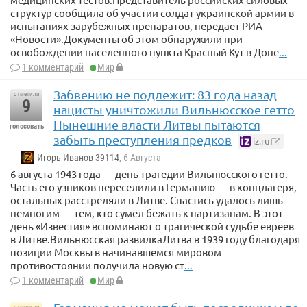
структур сообщила об участии солдат украинской армии в
испытаниях зарубежных препаратов, передает РИА
«Новости».Документы об этом обнаружили при
освобождении населенного пункта Красный Кут в Доне
...
1 комментарий
Мир
Забвению не подлежит: 83 года назад
отметили
9
нацисты уничтожили Вильнюсское гетто
Нынешние власти Литвы пытаются
голосовать
забыть преступления предков
iz.ru
Игорь Иванов 39114
, 6 Августа
6 августа 1943 года — день трагедии Вильнюсского гетто.
Часть его узников переселили в Германию — в концлагеря,
остальных расстреляли в Литве. Спастись удалось лишь
немногим — тем, кто сумел бежать к партизанам. В этот
день «Известия» вспоминают о трагической судьбе евреев
в Литве.Вильнюсская развилкаЛитва в 1939 году благодаря
позиции Москвы в начинавшемся мировом
противостоянии получила новую ст
...
1 комментарий
Мир
отметили