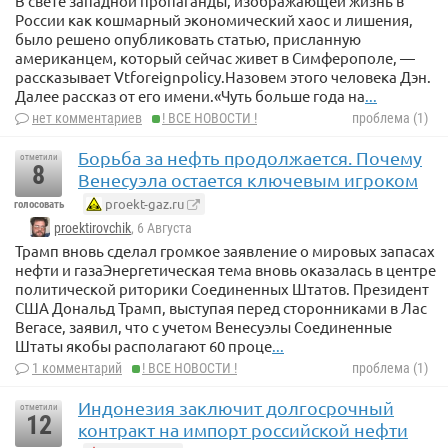
В свете западной пропаганды, изображающей жизнь в
России как кошмарный экономический хаос и лишения,
было решено опубликовать статью, присланную
американцем, который сейчас живет в Симферополе, —
рассказывает Vtforeignpolicy.Назовем этого человека Дэн.
Далее рассказ от его имени.«Чуть больше года на
...
нет комментариев
! ВСЕ НОВОСТИ !
проблема (1)
Борьба за нефть продолжается. Почему
отметили
8
Венесуэла остается ключевым игроком
proekt-gaz.ru
голосовать
proektirovchik
, 6 Августа
Трамп вновь сделал громкое заявление о мировых запасах
нефти и газаЭнергетическая тема вновь оказалась в центре
политической риторики Соединенных Штатов. Президент
США Дональд Трамп, выступая перед сторонниками в Лас
Вегасе, заявил, что с учетом Венесуэлы Соединенные
Штаты якобы располагают 60 проце
...
1 комментарий
! ВСЕ НОВОСТИ !
проблема (1)
Индонезия заключит долгосрочный
отметили
12
контракт на импорт российской нефти