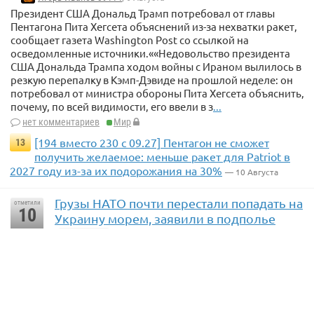
Президент США Дональд Трамп потребовал от главы
Пентагона Пита Хегсета объяснений из-за нехватки ракет,
сообщает газета Washington Post со ссылкой на
осведомленные источники.««Недовольство президента
США Дональда Трампа ходом войны с Ираном вылилось в
резкую перепалку в Кэмп-Дэвиде на прошлой неделе: он
потребовал от министра обороны Пита Хегсета объяснить,
почему, по всей видимости, его ввели в з
...
нет комментариев
Мир
[194 вместо 230 с 09.27] Пентагон не сможет
13
получить желаемое: меньше ракет для Patriot в
2027 году из-за их подорожания на 30%
— 10 Августа
Грузы НАТО почти перестали попадать на
отметили
10
Украину морем, заявили в подполье
ria.ru
голосовать
Игорь Иванов 39114
, 6 Августа
Страны НАТО прекратили поставки вооружений и грузов
двойного назначения в порты Одесского региона из-за
ежедневных ударов российских войск, сообщил РИА
Новости координатор пророссийского николаевского