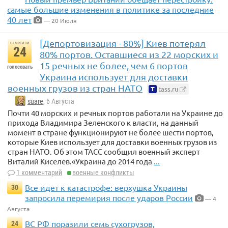
самые большие изменения в политике за последние
40 лет
— 20 Июля
[Депортовизация - 80%] Киев потерял
отметили
24
80% портов. Оставшиеся из 22 морских и
15 речных не более, чем 6 портов
голосовать
Украина использует для доставки
военных грузов из стран НАТО
tass.ru
suare
, 6 Августа
Почти 40 морских и речных портов работали на Украине до
прихода Владимира Зеленского к власти, на данный
момент в стране функционируют не более шести портов,
которые Киев использует для доставки военных грузов из
стран НАТО. Об этом ТАСС сообщил военный эксперт
Виталий Киселев.«Украина до 2014 года
...
1 комментарий
военные конфликты
Все идет к катастрофе: верхушка Украины
30
запросила перемирия после ударов России
— 4
Августа
ВС РФ поразили семь сухогрузов,
24