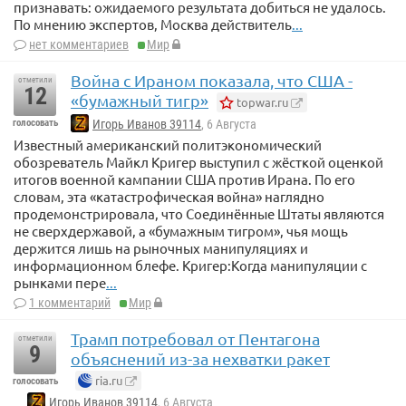
признавать: ожидаемого результата добиться не удалось.
По мнению экспертов, Москва действитель
...
нет комментариев
Мир
Война с Ираном показала, что США -
отметили
12
«бумажный тигр»
topwar.ru
голосовать
Игорь Иванов 39114
, 6 Августа
Известный американский политэкономический
обозреватель Майкл Кригер выступил с жёсткой оценкой
итогов военной кампании США против Ирана. По его
словам, эта «катастрофическая война» наглядно
продемонстрировала, что Соединённые Штаты являются
не сверхдержавой, а «бумажным тигром», чья мощь
держится лишь на рыночных манипуляциях и
информационном блефе. Кригер:Когда манипуляции с
рынками пере
...
1 комментарий
Мир
Трамп потребовал от Пентагона
отметили
9
объяснений из-за нехватки ракет
ria.ru
голосовать
Игорь Иванов 39114
, 6 Августа