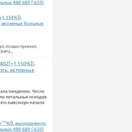
льных 488 689 (-635)
+1,154%]),
ь, активных больных
л, поздно приехал.
INPU...
402[+1,150%]),
лось, активных
ачала пандемии. Число
сло летальных исходов
, это максимум начала
[+""%]), выздоровело
льных 488 689 (-635)