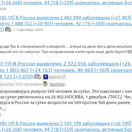
2 (+26 266) человек, 44 718 (+559) скончалось, активных бо
2020
VID-19] В России выявлено 2 402 949 заболевших (+27 403[
ело 1 888 752 (+28 901) человек, 42 176 (+569) скончалос
7)
— 4 Декабря 2020
4
оде бы в специальной ковидной… вчера на даче весь день вкалыва
вший что-то напутал. Там исправление категории еще действуют?@[
D-19] В России выявлено 2 322 056 заболевших (+26 
 1 803 467 (+24 763) человек, 40 464 (+569) сконча
 125 (+1 070)
tass.ru
8
 Декабря 2020 (исправил
Sportloto
)
а коронавируса умерли 569 человек за сутки. Это максимум с н
за сутки увеличилось на 26 402.МОСКВА, 1 декабря. /ТАСС/. Чи
ируса в России за сутки возросло на 569 против 368 днем ранее
г
...
й
VID-19] В России выявлено 2 541 199 заболевших (+26 190
2 (+26 266) человек, 44 718 (+559) скончалось, активных бо