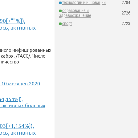
технологии и инновации
2784
образование и
2726
здравоохранение
90[+""%]),
спорт
2723
лось, активных
е число инфицированных
кабря. /ТАСС/. Число
оличество
 10 месяцев 2020
+1,154%]),
ь, активных больных
03[+1,154%]),
лось, активных