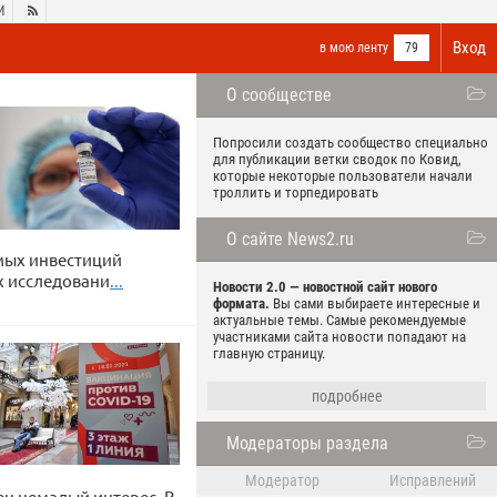
И

Вход
в мою ленту
79
О сообществе
Попросили создать сообщество специально
для публикации ветки сводок по Ковид,
которые некоторые пользователи начали
троллить и торпедировать
О сайте News2.ru
мых инвестиций
х исследовани
...
Новости 2.0 — новостной сайт нового
формата.
Вы сами выбираете интересные и
актуальные темы. Самые рекомендуемые
участниками сайта новости попадают на
главную страницу.
подробнее
Модераторы раздела
Модератор
Исправлений
ен немалый интерес. В