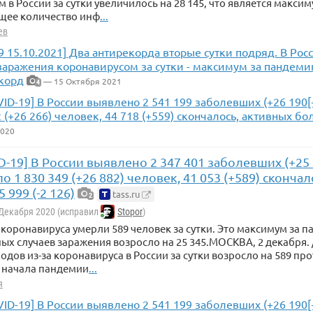
 в России за сутки увеличилось на 28 145, что является макси
щее количество инф
...
ев
9 15.10.2021] Два антирекорда вторые сутки подряд. В Ро
заражения коронавирусом за сутки - максимум за пандеми
корд
— 15 Октября 2021
4
VID-19] В России выявлено 2 541 199 заболевших (+26 190
2 (+26 266) человек, 44 718 (+559) скончалось, активных бо
2020
D-19] В России выявлено 2 347 401 заболевших (+25 
 1 830 349 (+26 882) человек, 41 053 (+589) сконча
 999 (-2 126)
tass.ru
2
 Декабря 2020 (исправил
Stopor
)
а коронавируса умерли 589 человек за сутки. Это максимум за 
х случаев заражения возросло на 25 345.МОСКВА, 2 декабря. 
одов из-за коронавируса в России за сутки возросло на 589 про
 начала пандемии
...
я
VID-19] В России выявлено 2 541 199 заболевших (+26 190