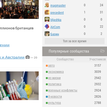
0
24
magmaster
1
31
precedent
0
0
bljashka
0
22
AirCom
миллионов британцев
0
2
Барин
Топ за все время
демии
Популярные сообщества
 и Австралии
— 20
Сообщество
Участников
авто
3157
экономика
3039
из жизни
2942
политика
2932
военные конфликты
2924
it-новости
2826
культура
2788