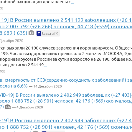
штабной вакцинации доставлены с
...
ев
-19] В России выявлено 2 541 199 заболевших (+26 1
 2 007 792 (+26 266) человек, 44 718 (+559) сконча
 689 (-635)
tass.ru
 Декабря 2020
утки выявили 26 190 случаев заражения коронавирусом. Обще
1 199. Число выздоровевших превысило 2 млн.чел.МОСКВА, 9 де
коронавирусом в России за сутки возросло на 26 190, общее к
х достигло 2 541 19
...
иев
: смертность от ССЗ(сердечно-сосудистых заболеваний) за
осла на 6,6%
— 14 Декабря 2020
VID-19] В России выявлено 2 402 949 заболевших (+27 403[
ело 1 888 752 (+28 901) человек, 42 176 (+569) скончалос
7)
— 4 Декабря 2020
4
-19] В России выявлено 2 402 949 заболевших (+27 4
 1 888 752 (+28 901) человек, 42 176 (+569) сконча