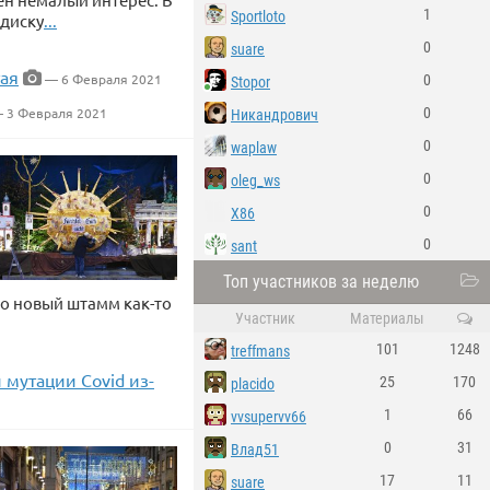
1
Sportloto
 диску
...
0
suare
тая
— 6 Февраля 2021
0
Stopor
 3 Февраля 2021
0
Никандрович
0
waplaw
0
oleg_ws
0
X86
0
sant
Топ участников за неделю
то новый штамм как-то
Участник
Материалы
101
1248
treffmans
мутации Covid из-
25
170
placido
1
66
vvsupervv66
0
31
Влад51
17
11
suare