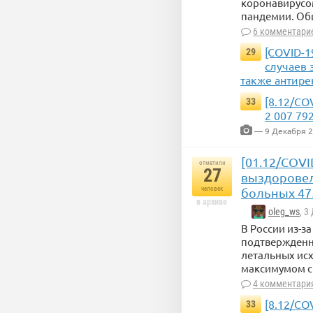
коронавирусом
пандемии. Об
6 комментари
[COVID-1
29
случаев 
также антире
[8.12/CO
33
2 007 79
— 9 Декабря 
[01.12/COVI
отметили
27
выздоровело
человек
больных 475
в архиве
oleg_ws
, 3
В России из-з
подтвержденны
летальных исх
максимумом с
4 комментари
[8.12/CO
33