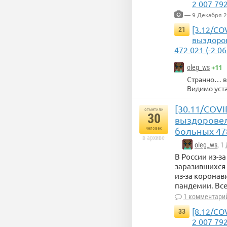
2 007 79
— 9 Декабря 
[3.12/CO
21
выздоров
472 021 (-2 06
+11
oleg_ws
Странно… вр
Видимо уста
[30.11/COVI
отметили
30
выздоровело
человек
больных 478
в архиве
oleg_ws
, 1
В России из-з
заразившихся 
из-за коронав
пандемии. Все
1 комментари
[8.12/CO
33
2 007 79