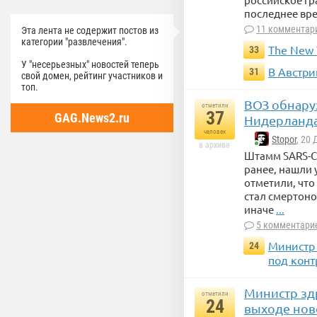
последнее вре
11 комментар
Эта лента не содержит постов из
категории "развлечения".
The New 
33
У "несерьезных" новостей теперь
В Австри
31
свой домен, рейтинг участников и
топ.
ВОЗ обнару
отметили
37
GAG.News2.ru
Нидерланда
человек
Stopor
, 20
в архиве
Штамм SARS-Co
ранее, нашли 
отметили, что
стал смертоно
иначе
...
5 комментари
Министр 
24
под конт
Министр зд
отметили
24
выходе ново