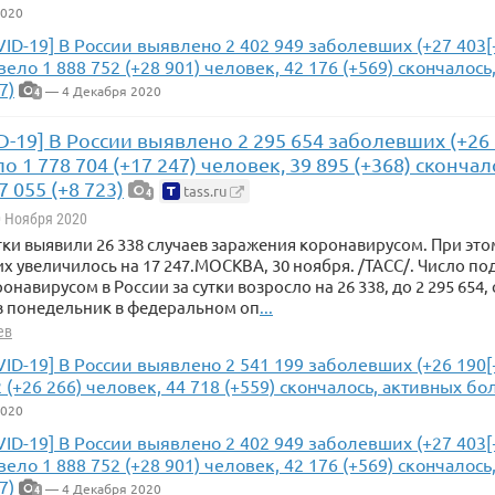
2020
VID-19] В России выявлено 2 402 949 заболевших (+27 403[
ело 1 888 752 (+28 901) человек, 42 176 (+569) скончалос
7)
— 4 Декабря 2020
4
D-19] В России выявлено 2 295 654 заболевших (+26 
 1 778 704 (+17 247) человек, 39 895 (+368) сконча
 055 (+8 723)
tass.ru
4
0 Ноября 2020
утки выявили 26 338 случаев заражения коронавирусом. При это
 увеличилось на 17 247.МОСКВА, 30 ноября. /ТАСС/. Число п
онавирусом в России за сутки возросло на 26 338, до 2 295 654
в понедельник в федеральном оп
...
ев
VID-19] В России выявлено 2 541 199 заболевших (+26 190
2 (+26 266) человек, 44 718 (+559) скончалось, активных бо
2020
VID-19] В России выявлено 2 402 949 заболевших (+27 403[
ело 1 888 752 (+28 901) человек, 42 176 (+569) скончалос
7)
— 4 Декабря 2020
4