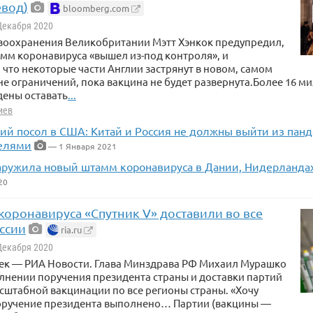
евод)
bloomberg.com
 Декабря 2020
воохранения Великобритании Мэтт Хэнкок предупредил,
мм коронавируса «вышел из-под контроля», и
что некоторые части Англии застрянут в новом, самом
е ограничений, пока вакцина не будет развернута.Более 16 
дены оставать
...
иев
ий посол в США: Китай и Россия не должны выйти из пан
елями
— 1 Января 2021
ружила новый штамм коронавируса в Дании, Нидерландах
20
коронавируса «Спутник V» доставили во все
ссии
ria.ru
 Декабря 2020
ек — РИА Новости. Глава Минздрава РФ Михаил Мурашко
лнении поручения президента страны и доставки партий
сштабной вакцинации по все регионы страны. «Хочу
поручение президента выполнено… Партии (вакцины —