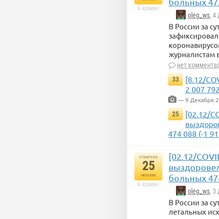
больных 472
в архиве
oleg_ws
, 4
В России за с
зафиксировали
коронавирусом
журналистам в
нет коммента
[8.12/CO
33
2 007 79
— 9 Декабря 
[02.12/C
25
выздоров
474 088 (-1 91
[02.12/COVI
отметили
25
выздоровело
человек
больных 474
в архиве
oleg_ws
, 3
В России за с
летальных исх