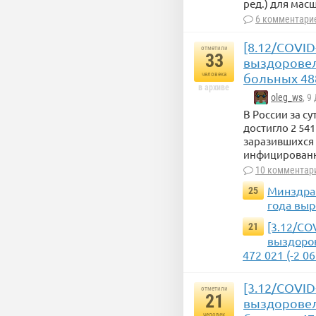
ред.) для мас
6 комментари
[8.12/COVID
отметили
33
выздоровело
человека
больных 488
в архиве
oleg_ws
, 9
В России за с
достигло 2 54
заразившихся 
инфицированны
10 комментар
Минздрав
25
года выр
[3.12/CO
21
выздоров
472 021 (-2 06
[3.12/COVID
отметили
21
выздоровело
человек