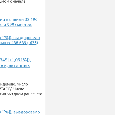
мумом с начала
ссии выявили 32 196
ю и 999 смертей:
[+""%]), выздоровело
льных 488 689 (-635)
345[+1,091%]),
лось, активных
пандемию. Число
/ТАСС/. Число
тив 569 днем ранее, это
[+""%]), выздоровело