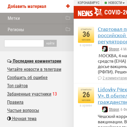
КОРОНАВИРУС
НОВОСТИ
Добавить материал
COVID-2
Метки
Стартовал 
Регионы
отметили
36
российской
человек
регуляторо
в архиве
Stopor
, 4 
МОСКВА, 4 ма
средств (EMA)
Последние комментарии
досье вакцины
Читайте новости в телеграм
(РФПИ). Решен
Сообщить об ошибке
2 комментари
Топ сайтов
Lidovky (Че
отметили
26
Забаненные участники
13
V». В обит
человек
гражданств
Правила
в архиве
Stopor
, 6 
Частые вопросы
Чешский корре
Ночная тема
вакцинации. 
российское гр