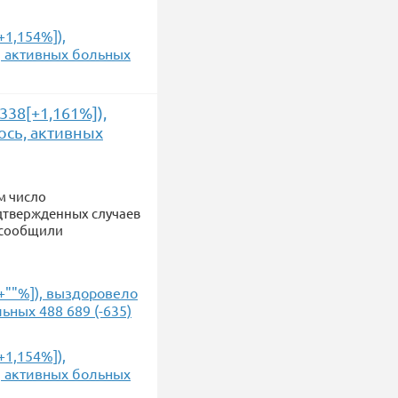
+1,154%]),
ь, активных больных
338[+1,161%]),
лось, активных
м число
одтвержденных случаев
, сообщили
[+""%]), выздоровело
льных 488 689 (-635)
+1,154%]),
ь, активных больных