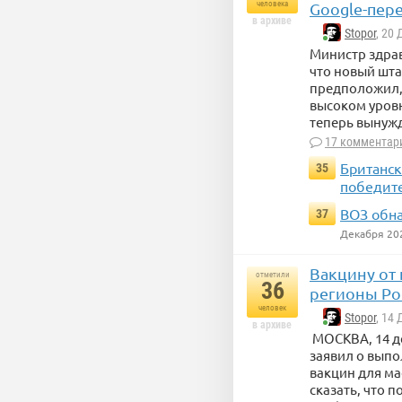
человека
Google-пер
в архиве
Stopor
, 20
Министр здра
что новый шта
предположил, 
высоком уровн
теперь вынуж
17 комментар
Британск
35
победит
ВОЗ обна
37
Декабря 20
Вакцину от 
отметили
36
регионы Ро
человек
Stopor
, 14
в архиве
МОСКВА, 14 д
заявил о выпо
вакцин для ма
сказать, что 