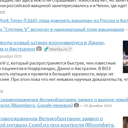
мя российской вакциной заинтересовались и в Чехии, где идет
иев
York Times (США): пора доверять вакцинам из России и Ки
и "Спутник V" включат в национальный план вакцинации
—
жила новый штамм коронавируса в Дании,
х и Австралии
interfax.ru
 Декабря 2020
V-2, который распространяется быстрее, чем известные
у пациентов в Нидерландах, Дании и Австралии. В ВОЗ
 хоть мутация и привела к большей заразности, вирус не
снее. При этом пока что нет никаких научных доказательств, ч
ев
здравоохранения Великобритании заявил о выходе новой 
роля (Bloomberg, Google-перевод)
— 20 Декабря 2020
равоохранения Великобритании заявил о
й мутации Covid из-под контроля (Bloomberg,