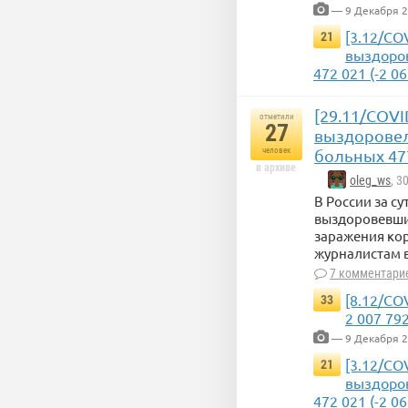
— 9 Декабря 
[3.12/CO
21
выздоров
472 021 (-2 06
[29.11/COVI
отметили
27
выздоровело
человек
больных 477
в архиве
oleg_ws
, 3
В России за с
выздоровевших
заражения кор
журналистам 
7 комментари
[8.12/CO
33
2 007 79
— 9 Декабря 
[3.12/CO
21
выздоров
472 021 (-2 06