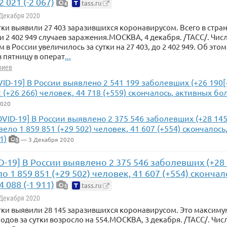
 021 (-2 067)
tass.ru
4
 Декабря 2020
утки выявили 27 403 заразившихся коронавирусом. Всего в стра
 2 402 949 случаев заражения.МОСКВА, 4 декабря. /ТАСС/. Ч
 в России увеличилось за сутки на 27 403, до 2 402 949. Об эт
 пятницу в операт
...
риев
VID-19] В России выявлено 2 541 199 заболевших (+26 190
2 (+26 266) человек, 44 718 (+559) скончалось, активных бо
2020
OVID-19] В России выявлено 2 375 546 заболевших (+28 145
ело 1 859 851 (+29 502) человек, 41 607 (+554) скончалос
1)
— 3 Декабря 2020
5
D-19] В России выявлено 2 375 546 заболевших (+28 
 1 859 851 (+29 502) человек, 41 607 (+554) сконча
 088 (-1 911)
tass.ru
5
 Декабря 2020
утки выявили 28 145 заразившихся коронавирусом. Это максиму
одов за сутки возросло на 554.МОСКВА, 3 декабря. /ТАСС/. Чи