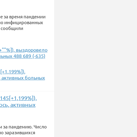
не за время пандемии
исло инфицированных
ом сообщили
[+""%]), выздоровело
льных 488 689 (-635)
[+1,199%]),
ь, активных больных
145[+1,199%]),
лось, активных
м за пандемию. Число
сло заразившихся