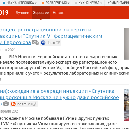
НАУКА И ТЕХНИКА
РАЗВЛЕЧЕНИЯ
КУХНЯ NEWS2
КОММЕНТАРИ
019
Лучшее
Хорошее
Новое
процесс регистрационной экспертизы
 вакцины "Спутник-V" фармацевтическим
м Евросоюза
ria.ru
2
Марта 2021
р — РИА Новости. Европейское агентство лекарственных
 начало последовательную экспертизу регистрационного
 от коронавируса «Спутник V», сообщил Российский фонд пря
ие приняли с учетом результатов лабораторных и клинически
я
хия): ожидание в очереди инъекции «Спутника
ели роскоши в Москве не нужно даже российское
о
inosmi.ru
Февраля 2021
спондент в Москве побывал в ГУМе и других пунктах
В ГУМе «Спутником V» вакцинируют всех желающих, даже
ажданство здесь никто не спрашивает. Ажиотажа нет, но замет