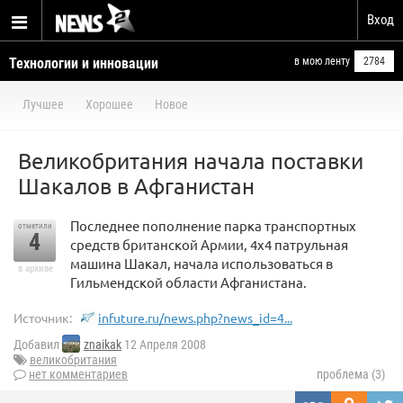
Вход
Технологии и инновации
в мою ленту
2784
Лучшее
Хорошее
Новое
Великобритания начала поставки
Шакалов в Афганистан
Последнее пополнение парка транспортных
отметили
4
средств британской Армии, 4x4 патрульная
машина Шакал, начала использоваться в
в архиве
Гильмендской области Афганистана.
Источник:
infuture.ru/news.php?news_id=4...
Добавил
znaikak
12 Апреля 2008
великобритания
нет комментариев
проблема (3)