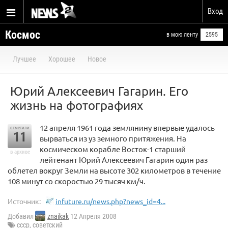
Вход
Космос
в мою ленту
2595
Лучшее
Хорошее
Новое
Юрий Алексеевич Гагарин. Его
жизнь на фотографиях
12 апреля 1961 года землянину впервые удалось
отметили
11
вырваться из уз земного притяжения. На
космическом корабле Восток-1 старший
в архиве
лейтенант Юрий Алексеевич Гагарин один раз
облетел вокруг Земли на высоте 302 километров в течение
108 минут со скоростью 29 тысяч км/ч.
Источник:
infuture.ru/news.php?news_id=4...
Добавил
znaikak
12 Апреля 2008
ссср
,
советский