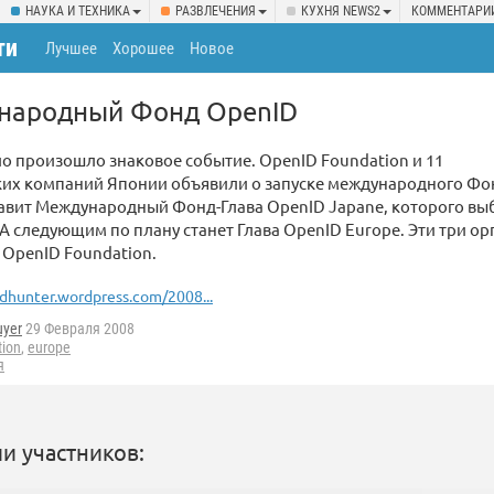
НАУКА И ТЕХНИКА
РАЗВЛЕЧЕНИЯ
КУХНЯ NEWS2
КОММЕНТАРИ
ти
Лучшее
Хорошее
Новое
народный Фонд OpenID
ио произошло знаковое событие. OpenID Foundation и 11
ких компаний Японии объявили о запуске международного Фо
авит Международный Фонд-Глава OpenID Japane, которого выб
. А следующим по плану станет Глава OpenID Europe. Эти три о
OpenID Foundation.
dhunter.wordpress.com/2008...
uyer
29 Февраля 2008
tion
,
europe
я
и участников: