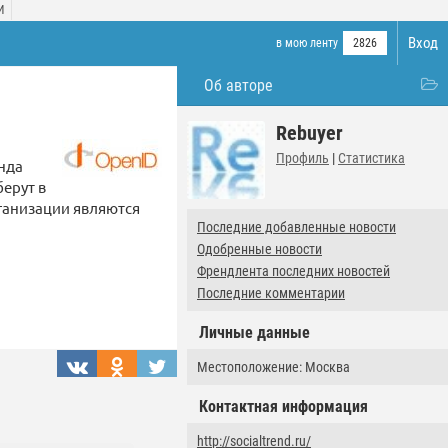
И
Вход
в мою ленту
2826
Об авторе
Rebuyer
Профиль
|
Статистика
нда
ерут в
рганизации являются
Последние добавленные новости
Одобренные новости
Френдлента последних новостей
Последние комментарии
Личные данные
Местоположение: Москва
Контактная информация
http://socialtrend.ru/