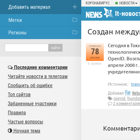
КОРОНАВИРУС
НОВОСТИ
Добавить материал
It-новос
Метки
Создан между
Регионы
Cегодня в Ток
отметили
78
технологичес
OpenID. Возгл
человек
в архиве
апреле 2008 г
Последние комментарии
учредителями 
Читайте новости в телеграм
Источник:
tren
Сообщить об ошибке
Добавил
Reb
Топ сайтов
openid
,
founda
Забаненные участники
2 комментари
Правила
Частые вопросы
Комментари
Ночная тема