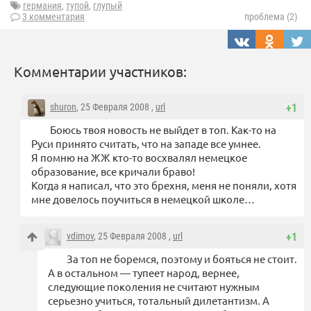
германия
,
тупой
,
глупый
3 комментария
проблема (2)
Комментарии участников:
shuron
, 25 Февраля 2008 ,
url
+1
Боюсь твоя новость не выйдет в топ. Как-то на
Руси принято считать, что на западе все умнее.
Я помню на ЖЖ кто-то восхвалял немецкое
образование, все кричали браво!
Когда я написал, что это брехня, меня не поняли, хотя
мне довелось поучиться в немецкой школе…
vdimov
, 25 Февраля 2008 ,
url
+1
За топ не боремся, поэтому и бояться не стоит.
А в остальном — тупеет народ, вернее,
следующие поколения не считают нужным
серьезно учиться, тотальный дилетантизм. А