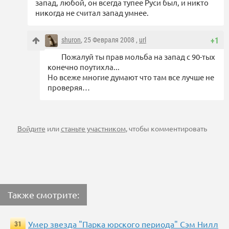
запад, любой, он всегда тупее Руси был, и никто
никогда не считал запад умнее.
shuron
, 25 Февраля 2008 ,
url
+1
Пожалуй ты прав мольба на запад с 90-тых
конечно поутихла...
Но всеже многие думают что там все лучше не
проверяя…
Войдите
или
станьте участником
, чтобы комментировать
Также смотрите:
Умер звезда "Парка юрского периода" Сэм Нилл
31