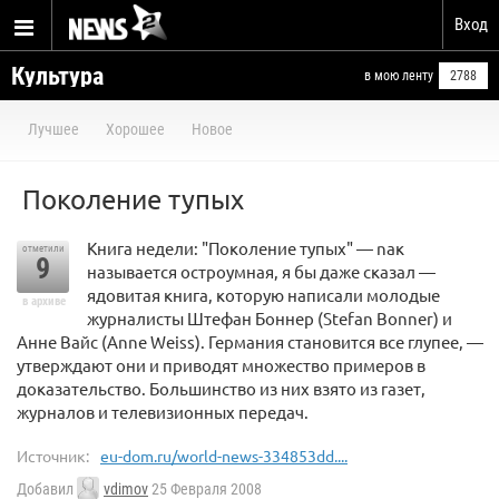
Вход
Культура
в мою ленту
2788
Лучшее
Хорошее
Новое
Поколение тупых
Книга недели: "Поколение тупых" — nак
отметили
9
называется остроумная, я бы даже сказал —
ядовитая книга, которую написали молодые
в архиве
журналисты Штефан Боннер (Stefan Bonner) и
Анне Вайс (Anne Weiss). Германия становится все глупее, —
утверждают они и приводят множество примеров в
доказательство. Большинство из них взято из газет,
журналов и телевизионных передач.
Источник:
eu-dom.ru/world-news-334853dd....
Добавил
vdimov
25 Февраля 2008