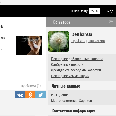
И
Вход
в мою ленту
2788
Об авторе
ек
DenisInUa
ила
Профиль
|
Статистика
 с
Последние добавленные новости
Одобренные новости
Френдлента последних новостей
Последние комментарии
Личные данные
проблема (1)
Имя: Денис
Местоположение: Харьков
Контактная информация