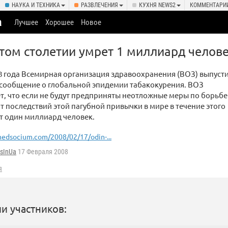
НАУКА И ТЕХНИКА
РАЗВЛЕЧЕНИЯ
КУХНЯ NEWS2
КОММЕНТАРИ
а
Лучшее
Хорошее
Новое
этом столетии умрет 1 миллиард челов
8 года Всемирная организация здравоохранения (ВОЗ) выпуст
сообщение о глобальной эпидемии табакокурения. ВОЗ
, что если не будут предприняты неотложные меры по борьбе
от последствий этой пагубной привычки в мире в течение этого
т один миллиард человек.
edsocium.com/2008/02/17/odin-...
isInUa
17 Февраля 2008
я
и участников: