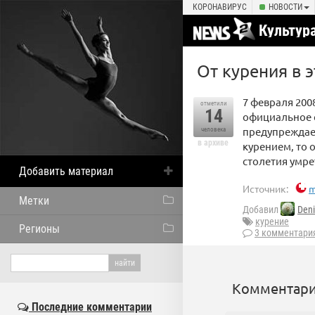
КОРОНАВИРУС
НОВОСТИ
Культур
От курения в 
7 февраля 200
отметили
14
официальное 
предупреждает
человека
в архиве
курением, то 
столетия умре
Добавить материал
Источник:
m
Метки
Добавил
Den
курение
Регионы
3 комментари
Комментари
Последние комментарии