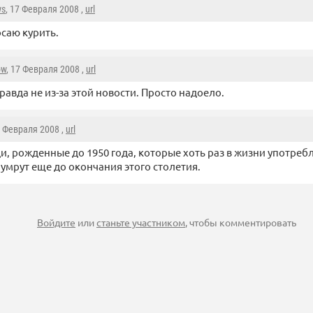
ws
, 17 Февраля 2008 ,
url
осаю курить.
ow
, 17 Февраля 2008 ,
url
 правда не из-за этой новости. Просто надоело.
7 Февраля 2008 ,
url
и, рожденные до 1950 года, которые хоть раз в жизни употреб
 умрут еще до окончания этого столетия.
Войдите
или
станьте участником
, чтобы комментировать