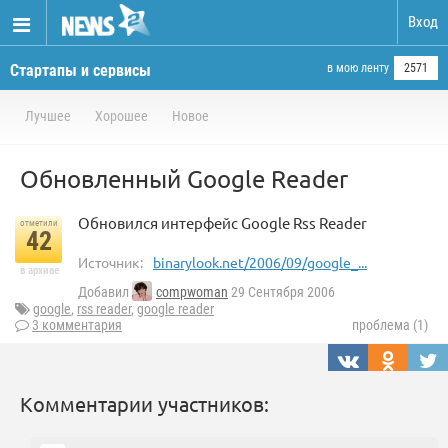
Вход
Стартапы и сервисы
в мою ленту
2571
Лучшее
Хорошее
Новое
Обновленный Google Reader
Обновился интерфейс Google Rss Reader
отметили
42
Источник:
binarylook.net/2006/09/google_...
в архиве
Добавил
compwoman
29 Сентября 2006
google
,
rss reader
,
google reader
3 комментария
проблема (1)
Комментарии участников: