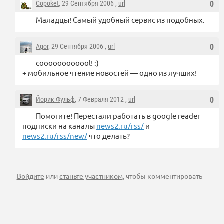
Copoket
, 29 Сентября 2006 ,
url
0
Маладцы! Самый удобный сервис из подобных.
Agor
, 29 Сентября 2006 ,
url
0
coooooooooool! :)
+ мобильное чтение новостей — одно из лучших!
Йорик Фульф
, 7 Февраля 2012 ,
url
0
Помогите! Перестали работать в google reader
подписки на каналы
news2.ru/rss/
и
news2.ru/rss/new/
что делать?
Войдите
или
станьте участником
, чтобы комментировать