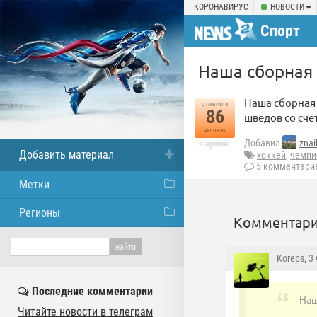
КОРОНАВИРУС
НОВОСТИ
Спорт
Наша сборная 
Наша сборная 
отметили
86
шведов со счет
человек
Добавил
znai
в архиве
Добавить материал
хоккей
,
чемпи
5 комментари
Метки
Регионы
Комментари
Koreps
, 3
Последние комментарии
Наш
Читайте новости в телеграм