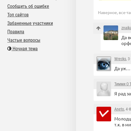
Сообщить об ошибке
Наверное, все-так
Топ сайтов
Забаненные участники
znaik
Правила
Да в
Частые вопросы
орф
Ночная тема
Wrecks
, 
Да уж… 
Тимми О 
Я рад за
Aneto
, 4 
Молодцы
т.к. в 