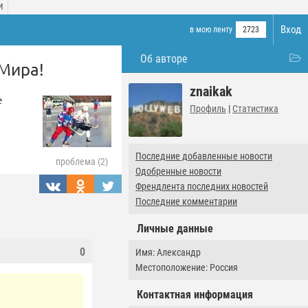
И
Вход
в мою ленту
2723
Об авторе
Мира!
znaikak
е
Профиль
|
Статистика
Последние добавленные новости
проблема (2)
Одобренные новости
Френдлента последних новостей
Последние комментарии
Личные данные
0
Имя: Александр
Местоположение: Россия
Контактная информация