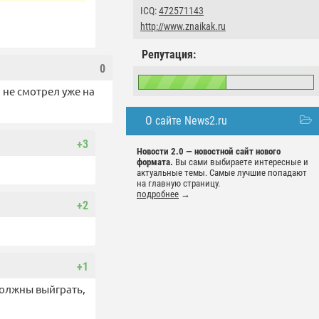
ICQ:
472571143
http://www.znaikak.ru
Репутация:
0
 не смотрел уже на
О сайте News2.ru
+3
Новости 2.0 — новостной сайт нового
формата.
Вы сами выбираете интересные и
актуальные темы. Самые лучшие попадают
на главную страницу.
подробнее
→
+2
+1
должны выйграть,