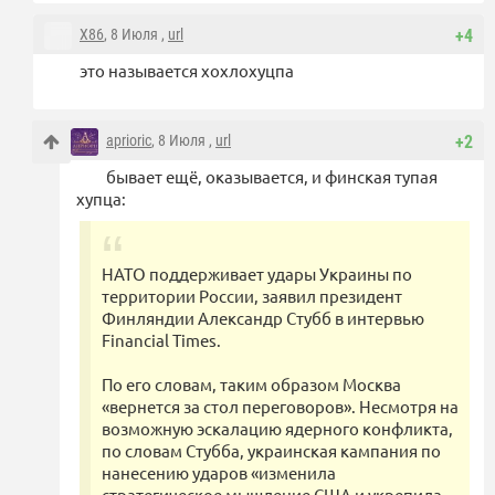
X86
, 8 Июля ,
url
+4
это называется хохлохуцпа
aprioric
, 8 Июля ,
url
+2
бывает ещё, оказывается, и финская тупая
хупца:
НАТО поддерживает удары Украины по
территории России, заявил президент
Финляндии Александр Стубб в интервью
Financial Times.
По его словам, таким образом Москва
«вернется за стол переговоров». Несмотря на
возможную эскалацию ядерного конфликта,
по словам Стубба, украинская кампания по
нанесению ударов «изменила
стратегическое мышление США и укрепила