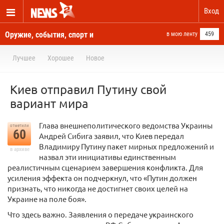
Вход
Оружие, события, спорт и
в мою ленту
459
новости отовсюду
Лучшее
Хорошее
Новое
Киев отправил Путину свой
вариант мира
Глава внешнеполитического ведомства Украины
отметили
60
Андрей Сибига заявил, что Киев передал
Владимиру Путину пакет мирных предложений и
в архиве
назвал эти инициативы единственным
реалистичным сценарием завершения конфликта. Для
усиления эффекта он подчеркнул, что «Путин должен
признать, что никогда не достигнет своих целей на
Украине на поле боя».
Что здесь важно. Заявления о передаче украинского