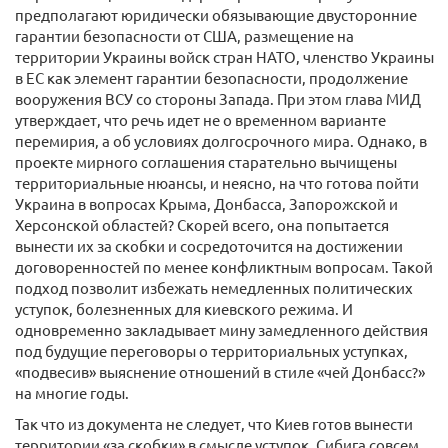
предполагают юридически обязывающие двусторонние
гарантии безопасности от США, размещение на
территории Украины войск стран НАТО, членство Украины
в ЕС как элемент гарантии безопасности, продолжение
вооружения ВСУ со стороны Запада. При этом глава МИД
утверждает, что речь идет не о временном варианте
перемирия, а об условиях долгосрочного мира. Однако, в
проекте мирного соглашения старательно вычищены
территориальные нюансы, и неясно, на что готова пойти
Украина в вопросах Крыма, Донбасса, Запорожской и
Херсонской областей? Cкорей всего, она попытается
вынести их за скобки и сосредоточится на достижении
договоренностей по менее конфликтным вопросам. Такой
подход позволит избежать немедленных политических
уступок, болезненных для киевского режима. И
одновременно закладывает мину замедленного действия
под будущие переговоры о территориальных уступках,
«подвесив» выяснение отношений в стиле «чей Донбасс?»
на многие годы.
Так что из документа не следует, что Киев готов вынести
территории «за скобки» в смысле уступок. Сибига совсем