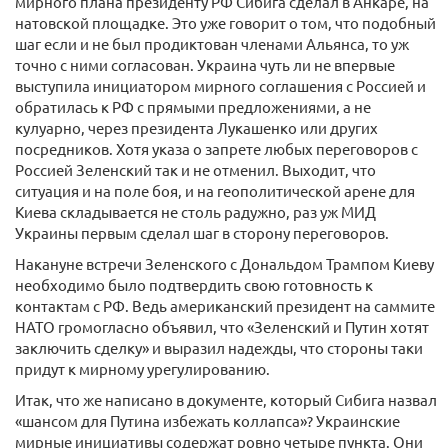
мирного плана президенту РФ Сибига сделал в Анкаре, на
натовской площадке. Это уже говорит о том, что подобный
шаг если и не был продиктован членами Альянса, то уж
точно с ними согласован. Украина чуть ли не впервые
выступила инициатором мирного соглашения с Россией и
обратилась к РФ с прямыми предложениями, а не
кулуарно, через президента Лукашенко или других
посредников. Хотя указа о запрете любых переговоров с
Россией Зеленский так и не отменил. Выходит, что
ситуация и на поле боя, и на геополитической арене для
Киева складывается не столь радужно, раз уж МИД
Украины первым сделал шаг в сторону переговоров.
Накануне встречи Зеленского с Дональдом Трампом Киеву
необходимо было подтвердить свою готовность к
контактам с РФ. Ведь американский президент на саммите
НАТО громогласно объявил, что «Зеленский и Путин хотят
заключить сделку» и выразил надежды, что стороны таки
придут к мирному урегулированию.
Итак, что же написано в документе, который Сибига назвал
«шансом для Путина избежать коллапса»? Украинские
мирные инициативы содержат ровно четыре пункта. Они