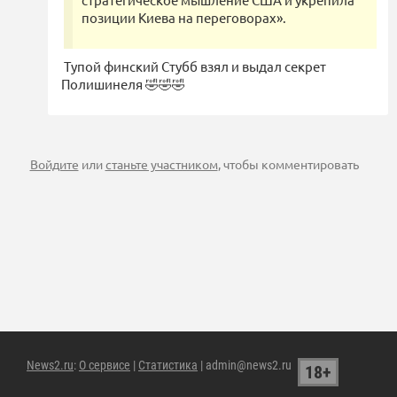
позиции Киева на переговорах».
Тупой финский Стубб взял и выдал секрет
Полишинеля 🤣🤣🤣
Войдите
или
станьте участником
, чтобы комментировать
News2.ru
:
О сервисе
|
Статистика
| admin@news2.ru
18+