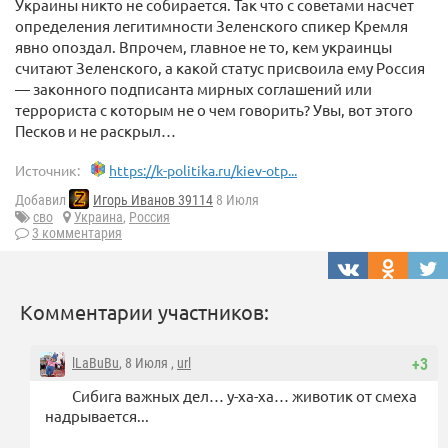
Украины никто не собирается. Так что с советами насчет
определения легитимности Зеленского спикер Кремля
явно опоздал. Впрочем, главное не то, кем украинцы
считают Зеленского, а какой статус присвоила ему Россия
— законного подписанта мирных соглашений или
террориста с которым не о чем говорить? Увы, вот этого
Песков и не раскрыл…
Источник:
https://k-politika.ru/kiev-otp...
Добавил
Игорь Иванов 39114
8 Июля
сво
Украина
,
Россия
3 комментария
Комментарии участников:
lLaBuBu
, 8 Июля ,
url
+3
Сибига важных дел… у-ха-ха… животик от смеха
надрывается...