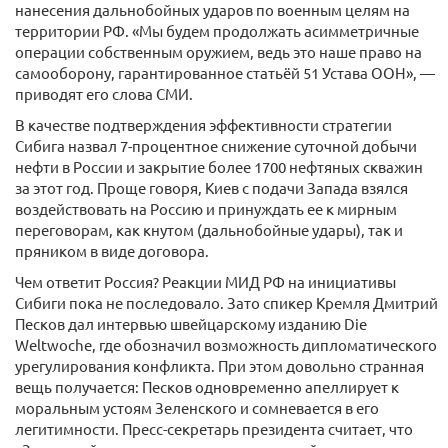
нанесения дальнобойных ударов по военным целям на
территории РФ. «Мы будем продолжать асимметричные
операции собственным оружием, ведь это наше право на
самооборону, гарантированное статьёй 51 Устава ООН», —
приводят его слова СМИ.
В качестве подтверждения эффективности стратегии
Сибига назвал 7-процентное снижение суточной добычи
нефти в России и закрытие более 1700 нефтяных скважин
за этот год. Проще говоря, Киев с подачи Запада взялся
воздействовать на Россию и принуждать ее к мирным
переговорам, как кнутом (дальнобойные удары), так и
пряником в виде договора.
Чем ответит Россия? Реакции МИД РФ на инициативы
Сибиги пока не последовало. Зато спикер Кремля Дмитрий
Песков дал интервью швейцарскому изданию Die
Weltwoche, где обозначил возможность дипломатического
урегулирования конфликта. При этом довольно странная
вещь получается: Песков одновременно апеллирует к
моральным устоям Зеленского и сомневается в его
легитимности. Пресс-секретарь президента считает, что