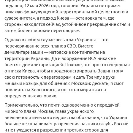
недавно, 12 мая 2026 года, говорил: Украина не примет
никакую формулу «ценой территориальной целостности и
суверенитета», а подход Киева — остановка там, где
стороны находятся сейчас, устойчивое прекращение огня и
затем более широкие переговоры».
Однако в любом случае весь план Украины — это
перечеркивание всех планов СВО. Вместо
демилитаризации — натовские контингенты на
территории Украины. Да и вооружение ВСУ никак не
бьется с демилитаризацией. Похоже, это просто очередная
отписка Киева, чтобы продемонстрировать Вашингтону
свою готовность к переговорам и дать Трампу в руки
мнимый козырь для общения с Москвой: дескать, я смог
повлиять на Зеленского, и он готов мириться на
определенных условиях.
Примечательно, что почти одновременно с передачей
мирного плана Москве, глава украинского
внешнеполитического ведомства обозначил, что Украина
больше не спрашивает разрешения на атаки вглубь России
и не нуждается в разрешении третьих сторон для