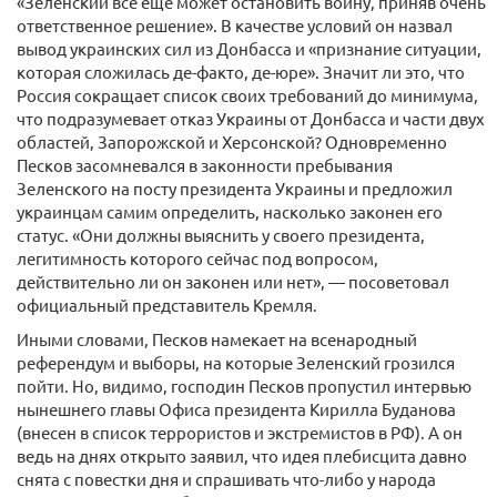
«Зеленский все еще может остановить войну, приняв очень
ответственное решение». В качестве условий он назвал
вывод украинских сил из Донбасса и «признание ситуации,
которая сложилась де-факто, де-юре». Значит ли это, что
Россия сокращает список своих требований до минимума,
что подразумевает отказ Украины от Донбасса и части двух
областей, Запорожской и Херсонской? Одновременно
Песков засомневался в законности пребывания
Зеленского на посту президента Украины и предложил
украинцам самим определить, насколько законен его
статус. «Они должны выяснить у своего президента,
легитимность которого сейчас под вопросом,
действительно ли он законен или нет», — посоветовал
официальный представитель Кремля.
Иными словами, Песков намекает на всенародный
референдум и выборы, на которые Зеленский грозился
пойти. Но, видимо, господин Песков пропустил интервью
нынешнего главы Офиса президента Кирилла Буданова
(внесен в список террористов и экстремистов в РФ). А он
ведь на днях открыто заявил, что идея плебисцита давно
снята с повестки дня и спрашивать что-либо у народа