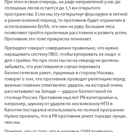
При этом в свою очередь, на ряде направлений у нас до
сплошных лесов остается до 1,5 км открытого
пространства. Если мы эту «открытку» форсируем в летний
и ранне-осенний период, то противник будет ограничен в
использовании БпЛА, что нам на руку. Большие леса
позволяют пройти приличные расстояния и развить успех.
Противник это тоже прекрасно понимает.
Президент говорит совершенно правильно, что нужно
наращивать систему ПВО, чтобы купировать их мидл- и
дип-страйки. Но при этом мы ни на секунду не должны
забывать, что участившиеся случаи перехвата
баллистических ракет, пущенных в сторону Москвы,
говорят о том, что противник проводит репетицию перед
важным главным спектаклем: ударом, на который очень
рассчитывают на Западе — ударом баллистикой по
столице России. Противник мыслит PR-категориями и,
например, шумиху от ударов по московскому НПЗ в
Капотне постарался использовать по полной программе.
Нужно признать, что в PR противник умеет гораздо лучше,
чем мы.
Понятно, что от того, что в мировых СМИ появились