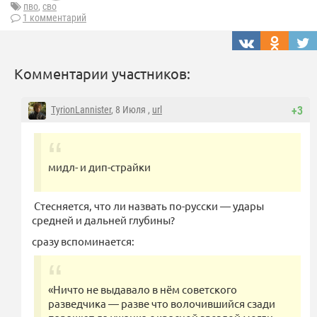
пво
,
сво
1 комментарий
Комментарии участников:
TyrionLannister
, 8 Июля ,
url
+3
мидл- и дип-страйки
Стесняется, что ли назвать по-русски — удары
средней и дальней глубины?
сразу вспоминается:
«Ничто не выдавало в нём советского
разведчика — разве что волочившийся сзади