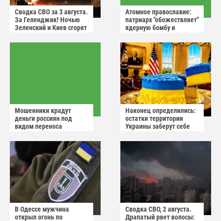
Сводка СВО за 3 августа.
Атомное православие:
За Геленджик! Ночью
патриарх "обожествляет"
Зеленский и Киев сгорят
ядерную бомбу и
в аду
призывает не пугаться
"апокалиптических
сценариев"
Мошенники крадут
Наконец определились:
деньги россиян под
остатки территории
видом переноса
Украины заберут себе
домового чата
американцы
В Одессе мужчина
Сводка СВО, 2 августа.
открыл огонь по
Драпатый рвет волосы: