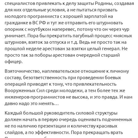
специалистов привлекать к делу защиты Родины, создавая
для них отдельные условия, а не пытаться призвать
молодого программиста с хорошей зарплатой на
гражданке в ВС РФ и тут же отправить его штурмовать
опорник с ноутбуком наперевес, потому что он через чур
умничает. Пора бы прекратить пагубный процесс «мясных
штурмов», взяток за отпуска и т.д. Ведь не просто так на
прошлой неделе арестован за взятки целый генерал. Не
просто так за поборы арестован очередной старший
офицер.
Взяточничество, наплевательское отношение к личному
составу, безответственность при проведении боевых
операций приводят к тому, что привлекательность
Вооруженных Сил среди молодежи, а тем более тех же
инженеров-программистов не высока, и это правда. И нам
давно надо это менять…
Каждый большой руководитель силовой структуры
должен начать в первую очередь оценивать подчиненных
не по наличию презентации и количеству красивых
слайдов, а по эффективности. Пора прекращать врать