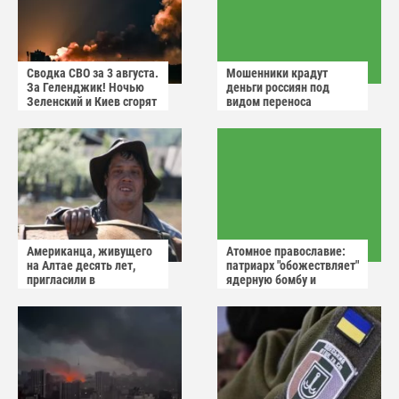
Сводка СВО за 3 августа.
Мошенники крадут
За Геленджик! Ночью
деньги россиян под
Зеленский и Киев сгорят
видом переноса
в аду
домового чата
Американца, живущего
Атомное православие:
на Алтае десять лет,
патриарх "обожествляет"
пригласили в
ядерную бомбу и
миграционную службу
призывает не пугаться
"апокалиптических
сценариев"