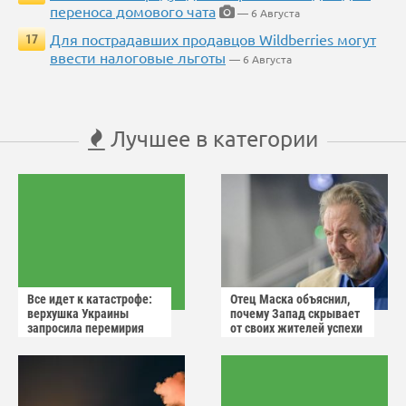
переноса домового чата
— 6 Августа
Для пострадавших продавцов Wildberries могут
17
ввести налоговые льготы
— 6 Августа
Лучшее в категории
Все идет к катастрофе:
Отец Маска объяснил,
верхушка Украины
почему Запад скрывает
запросила перемирия
от своих жителей успехи
после ударов России
России