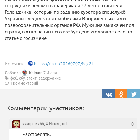
сотрудники ведомства задержали 27-летнего жителя
Геленджика, который по заданию куратора спецслужб
Украины следил за автомобилями Вооруженных сил и
правоохранительных органов РФ. Мужчина заключен под
стражу, в отношении него возбуждено уголовное дело по
статье о госизмене.
Источник:
https://ria.ru/20260707/fsb-21...
Добавил
Kalman
7 Июля
фсб
,
сбу
,
агент
,
задержание
1 комментарий
Комментарии участников:
vvsupervv66
, 8 Июля ,
url
0
Расстрелять.