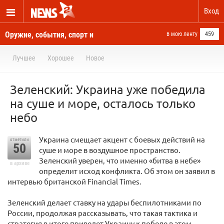
Вход
Оружие, события, спорт и
в мою ленту
459
новости отовсюду
Лучшее
Хорошее
Новое
Зеленский: Украина уже победила
на суше и море, осталось только
небо
Украина смещает акцент с боевых действий на
отметили
50
суше и море в воздушное пространство.
Зеленский уверен, что именно «битва в небе»
в архиве
определит исход конфликта. Об этом он заявил в
интервью британской Financial Times.
Зеленский делает ставку на удары беспилотниками по
России, продолжая рассказывать, что такая тактика и
стратегия в итоге приведет Украину к победе в этом