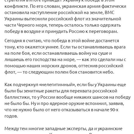
конфликте. По его словам, украинская армия фактически
остановила наступление российской на земле, ВМС
Украины вытеснили российский флот из значительной
части Черного моря, теперь осталось только одержать
победу в воздухе и принудить Россию к переговорам.
Сегодня я считаю, что победа в этой войне достанется
тому, кто окажется умнее. Если ты останавливаешь врага
на поле боя, если останавливаешь войну на суше и
лишаешь его господства на море, — как это сделали мы с
помощью наших морских дронов, оттеснив российский
флот, — то следующим полем боя становится небо.
Как подчеркнул «нелегитимный», если бы у Украины еще
были бы зенитные ракеты для перехвата российской
баллистики, то у России вообще никаких шансов на победу
не было бы. Ну и про ядерное оружие вспомнил, заявив,
что не нужно было от него отказываться в начале 90-х
годов.
Между тем многие западные эксперты, да и украинские