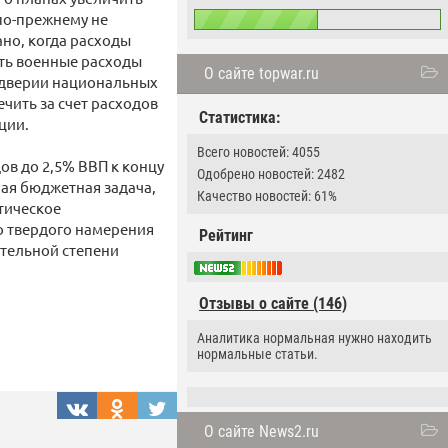
 по-прежнему не
но, когда расходы
ить военные расходы
О сайте topwar.ru
ддверии национальных
чить за счет расходов
Статистика:
ции.
Всего новостей: 4055
в до 2,5% ВВП к концу
Одобрено новостей: 2482
ая бюджетная задача,
Качество новостей: 61%
тическое
го твердого намерения
Рейтинг
ительной степени
Отзывы о сайте (146)
Аналитика нормальная нужно находить
нормальные статьи.
О сайте News2.ru