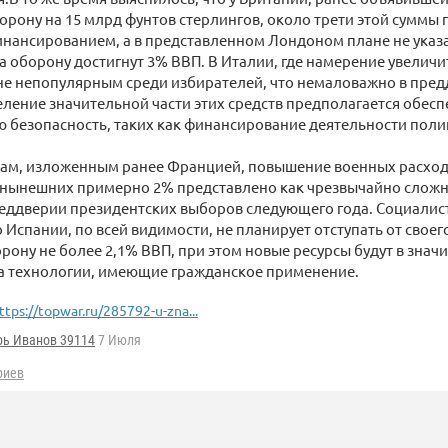
орону на 15 млрд фунтов стерлингов, около трети этой суммы
нансированием, а в представленном Лондоном плане не указа
а оборону достигнут 3% ВВП. В Италии, где намерение увелич
йне непопулярным среди избирателей, что немаловажно в пре
ление значительной части этих средств предполагается обеспе
 безопасность, таких как финансирование деятельности поли
нам, изложенным ранее Францией, повышение военных расходо
с нынешних примерно 2% представлено как чрезвычайно сложн
реддверии президентских выборов следующего года. Социалис
 Испании, по всей видимости, не планирует отступать от свое
орону не более 2,1% ВВП, при этом новые ресурсы будут в знач
а технологии, имеющие гражданское применение.
ttps://topwar.ru/285792-u-zna...
рь Иванов 39114
7 Июля
риев