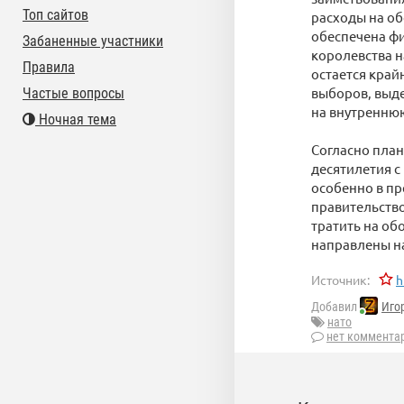
Топ сайтов
расходы на об
обеспечена фи
Забаненные участники
королевства н
Правила
остается кра
выборов, выде
Частые вопросы
на внутреннюю
Ночная тема
Согласно пла
десятилетия 
особенно в п
правительство
тратить на об
направлены н
Источник:
h
Добавил
Иго
нато
нет коммента