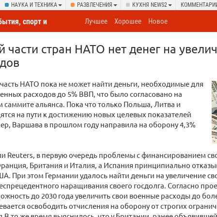
НАУКА И ТЕХНИКА
РАЗВЛЕЧЕНИЯ
КУХНЯ NEWS2
КОММЕНТАРИ
бытия, спорт и
Лучшее
Хорошее
Новое
овсюду
й части стран НАТО нет денег на увели
одов
часть НАТО пока не может найти деньги, необходимые для
енных расходов до 5% ВВП, что было согласовано на
саммите альянса. Пока что только Польша, Литва и
ятся на пути к достижению новых целевых показателей
р, Варшава в прошлом году направила на оборону 4,3%
и Reuters, в первую очередь проблемы с финансированием с
ранция, Британия и Италия, а Испания принципиально отказы
А. При этом Германии удалось найти деньги на увеличение с
беспрецедентного наращивания своего госдолга. Согласно про
ожность до 2030 года увеличить свои военные расходы до боле
вается освободить отчисления на оборону от строгих огранич
.В то же время выяснилось, что у Британии, ранее объявившей