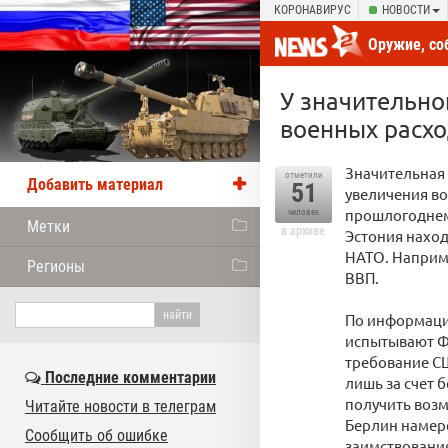
КОРОНАВИРУС
НОВОСТИ
Оружие, со
новости от
У значительно
военных расх
Значительная 
отметили
Добавить материал
51
увеличения во
прошлогоднем 
человек
Метки
в архиве
Эстония наход
НАТО. Наприме
Регионы
ВВП.
По информаци
испытывают Ф
требование СШ
Последние комментарии
лишь за счет 
получить возм
Читайте новости в телеграм
Берлин намере
Сообщить об ошибке
заимствования