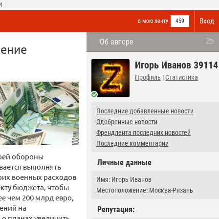
И
Вход
в мою ленту
459
Об авторе
чение
Игорь Иванов 39114
Профиль
|
Статистика
Последние добавленные новости
Одобренные новости
Френдлента последних новостей
Последние комментарии
воей обороны
Личные данные
вается выполнять
воих военных расходов
Имя: Игорь Иванов
екту бюджета, чтобы
Местоположение: Москва-Рязань
е чем 200 млрд евро,
ений на
Репутация:
 о планах увеличить