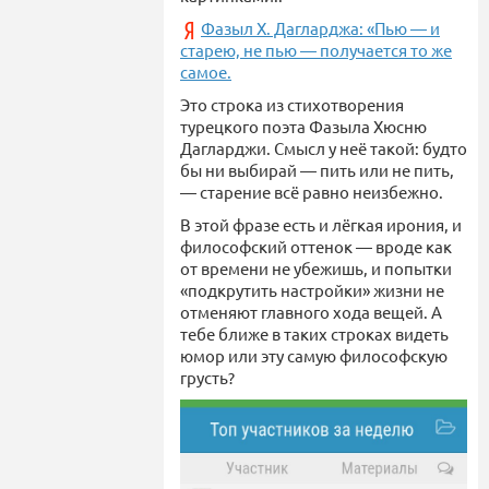
Фазыл Х. Дагларджа: «Пью — и
старею, не пью — получается то же
самое.
Это строка из стихотворения
турецкого поэта Фазыла Хюсню
Дагларджи. Смысл у неё такой: будто
бы ни выбирай — пить или не пить,
— старение всё равно неизбежно.
В этой фразе есть и лёгкая ирония, и
философский оттенок — вроде как
от времени не убежишь, и попытки
«подкрутить настройки» жизни не
отменяют главного хода вещей. А
тебе ближе в таких строках видеть
юмор или эту самую философскую
грусть?