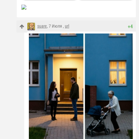
suare
, 7 Июля ,
url
+4