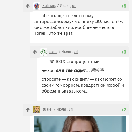
Kalman
, 7 Июля ,
url
+5
Я считаю, что злостному
антироссийскому чмошнику «Юлька с н2»,
оно же Заблоцкий, вообще не место в
Топе!!! Это же враг.
sant
, 7 Июля ,
url
+3
💯 100% стопроцентный,
не зря
он в Тае сидит
… 🤣🤣🤣
спросите — как сидит? — как может со
своим геморроем, квадратной жорой и
обрезанным языком...
suare
, 7 Июля ,
url
+2