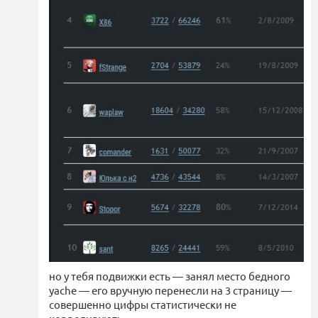
но у тебя подвижки есть — занял место бедного
yache — его вручную перенесли на 3 страницу —
совершенно цифры статистически не