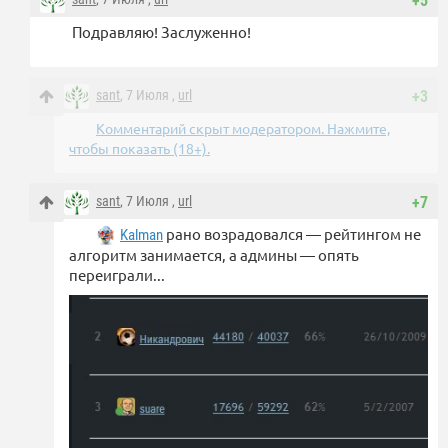
+5
Подравляю! Заслуженно!
sant
, 7 Июля ,
url
+3
Комментарий скрыт модератором. Нажмите,
чтобы показать (18+).
sant
, 7 Июля ,
url
+7
рано возрадовался — рейтингом не
Kalman
алгоритм занимается, а админы — опять
переиграли...