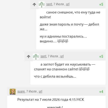
sant
, 7 Июля ,
url
+5
самое смешное, что ему туда не
войти!
даже зная пароль и почту — дебил
же...
ну и админы постарались…
видимо… 🤣🤣🤣
sant
, 7 Июля ,
url
+5
а заглот будет их науськивать —
спамят на спамном сайте! 🤣🤣🤣
что с дебила возьмёшь...
suare
, 7 Июля ,
url
+4
Результат на 7 июля 2026 года 4:15 МСК