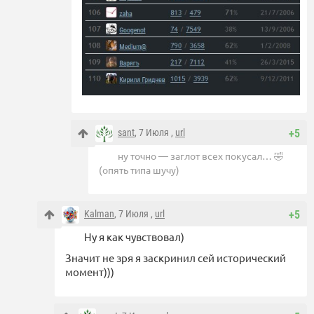
sant
, 7 Июля ,
url
+5
ну точно — заглот всех покусал… 🤣
(опять типа шучу)
Kalman
, 7 Июля ,
url
+5
Ну я как чувствовал)
Значит не зря я заскринил сей исторический
момент)))