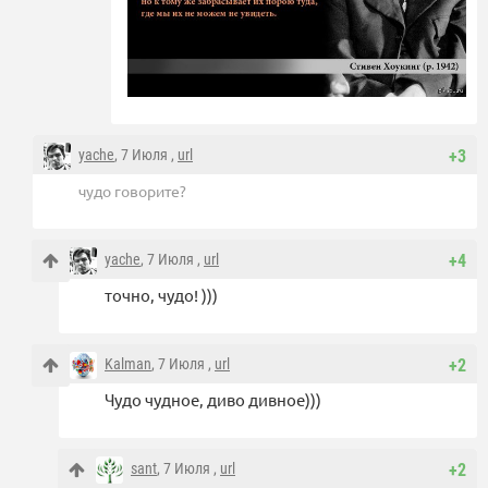
yache
, 7 Июля ,
url
+3
чудо говорите?
yache
, 7 Июля ,
url
+4
точно, чудо! )))
Kalman
, 7 Июля ,
url
+2
Чудо чудное, диво дивное)))
sant
, 7 Июля ,
url
+2