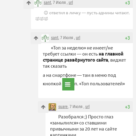
sant
, 7 Июля ,
url
+3
😊 ответил в личку — пусть админы читают.
🤣🤣🤣
sant
, 7 Июля ,
url
+3
«Топ за неделю» не имеет/не
требует ссылки — он есть
на главной
странице развёрнутого сайта
, виджет
так сказать
а на смартфоне — там в меню под
кнопкой
п. «Топ пользователей»
suare
, 7 Июля ,
url
+3
Разобрался ;) Просто глаз
«замылился» со ставшими
привычными за 20 лет на сайте
картинками..