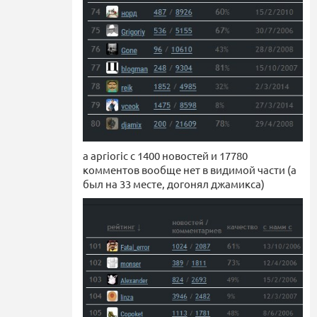
а aprioric c 1400 новостей и 17780
комментов вообще нет в видимой части (а
был на 33 месте, догонял джамикса)