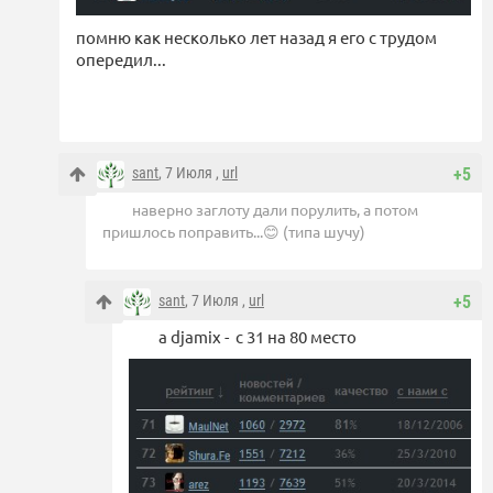
помню как несколько лет назад я его с трудом
опередил...
sant
, 7 Июля ,
url
+5
наверно заглоту дали порулить, а потом
пришлось поправить...😊 (типа шучу)
sant
, 7 Июля ,
url
+5
а djamix - с 31 на 80 место