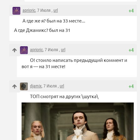
aprioric
, 7 Июля ,
url
+4
А где же я? был на 33 месте...
А где Джамикс? был на 31
aprioric
, 7 Июля ,
url
+4
О! стоило написать предыдущий коммент и
вот я — на 31 месте!
djamix
, 7 Июля ,
url
+4
ТОП смотрят на других \шутка\