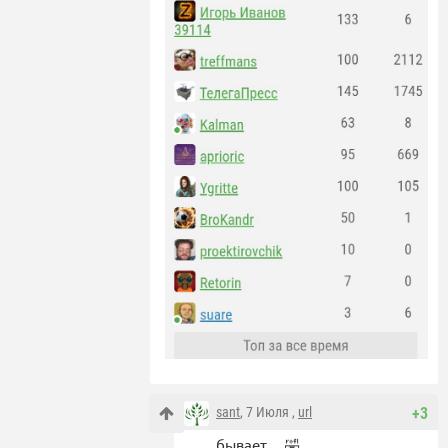
sant
, 7 Июля ,
url
+3
бывает… 🤣