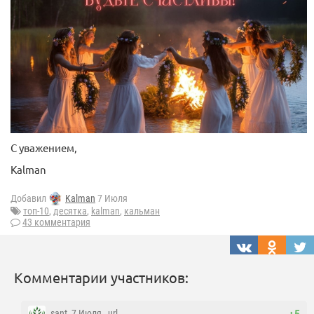
С уважением,
Kalman
Добавил
Kalman
7 Июля
топ-10
,
десятка
,
kalman
,
кальман
43 комментария
Комментарии участников:
sant
, 7 Июля ,
url