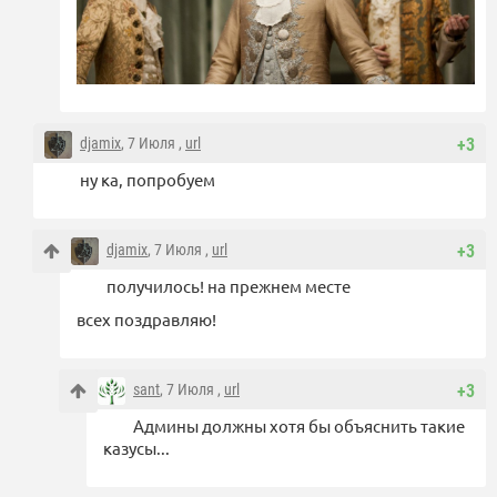
djamix
, 7 Июля ,
url
+3
ну ка, попробуем
djamix
, 7 Июля ,
url
+3
получилось! на прежнем месте
всех поздравляю!
sant
, 7 Июля ,
url
+3
Админы должны хотя бы объяснить такие
казусы...