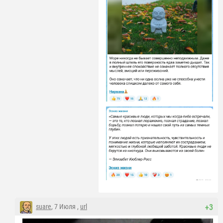
suare
, 7 Июля ,
url
+3