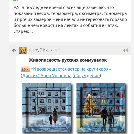
P.S. В последнее время я всё чаще замечаю, что
показания весов, термометра, оксиметра, тонометра
и прочих замеров меня начали интересовать гораздо
больше чем новости на лентах и события в чатах.
Старею...
suare
, 7 Июля ,
url
+4
Живописность русских коммуналок
«И возвращается ветер на круги своя»
25
(Диптих) Анна Урюпина
(
обсуждение
)