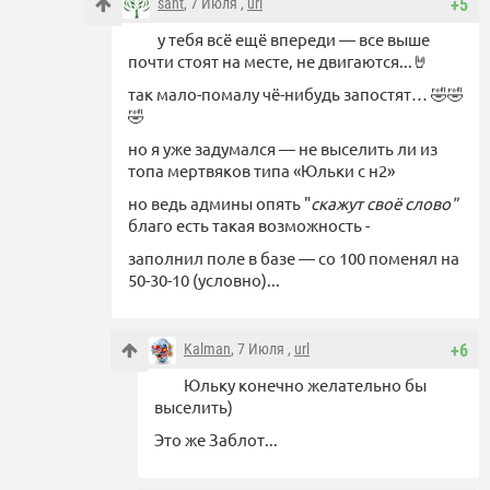
sant
, 7 Июля ,
url
+5
у тебя всё ещё впереди — все выше
почти стоят на месте, не двигаются...🤘
так мало-помалу чё-нибудь запостят… 🤣🤣
🤣
но я уже задумался — не выселить ли из
топа мертвяков типа «Юльки с н2»
но ведь админы опять "
скажут своё слово"
благо есть такая возможность -
заполнил поле в базе — со 100 поменял на
50-30-10 (условно)...
Kalman
, 7 Июля ,
url
+6
Юльку конечно желательно бы
выселить)
Это же Заблот...