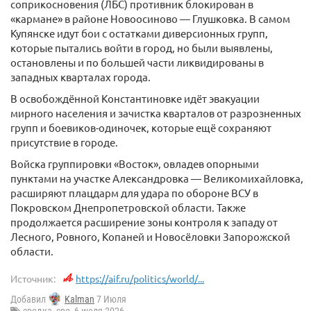
соприкосновения (ЛБС) противник блокирован в
«кармане» в районе Новоосиново — Глушковка. В самом
Купянске идут бои с остатками диверсионных групп,
которые пытались войти в город, но были выявлены,
остановлены и по большей части ликвидированы в
западных кварталах города.
В освобождённой Константиновке идёт эвакуации
мирного населения и зачистка кварталов от разрозненных
групп и боевиков-одиночек, которые ещё сохраняют
присутствие в городе.
Войска группировки «Восток», овладев опорными
пунктами на участке Александровка — Великомихайловка,
расширяют плацдарм для удара по обороне ВСУ в
Покровском Днепропетровской области. Также
продолжается расширение зоны контроля к западу от
Лесного, Ровного, Копаней и Новосёловки Запорожской
области.
Источник:
https://aif.ru/politics/world/...
Добавил
Kalman
7 Июля