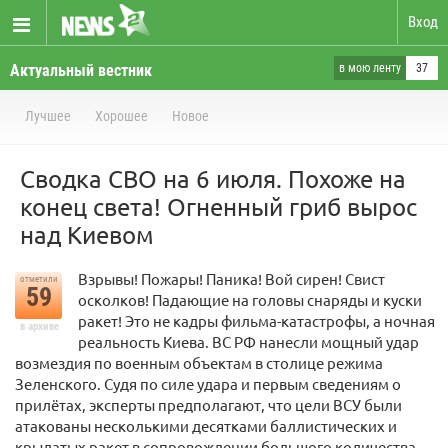
Вход
Актуальный вестник
в мою ленту
37
Лучшее
Хорошее
Новое
Сводка СВО на 6 июля. Похоже на
конец света! Огненный гриб вырос
над Киевом
Взрывы! Пожары! Паника! Вой сирен! Свист
отметили
59
осколков! Падающие на головы снаряды и куски
ракет! Это не кадры фильма-катастрофы, а ночная
в архиве
реальность Киева. ВС РФ нанесли мощный удар
возмездия по военным объектам в столице режима
Зеленского. Судя по силе удара и первым сведениям о
прилётах, эксперты предполагают, что цели ВСУ были
атакованы несколькими десятками баллистических и
крылатых ракет в сопровождении большого количества