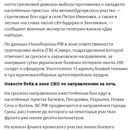
мотострелковой дивизии выбили противника и овладели
населённым пунктом. «На великобурлукском участке —
стрелковые бои идут в селе Петро-Ивановка, а также в
лесных массивах около сёл Бударки и Землянки», —
сообщают военные эксперты телеграм-канала «Два
майора».
По данным Минобороны РФ в зоне ответственности
группировки войск (ГВ) «Север», подразделения которой
отвечают за сумское и харьковское направление, за
минувшие сутки украинские боевики потеряли около 200
солдат и офицеров. Уничтожено 15 единиц боевой техники
и три крупнокалиберных артиллерийских орудия.
Новости боёв в зоне СВО по направлениям за ночь
На сумском направлении ожесточённые бои идут в
населённых пунктах Бачевск, Писаревка, Марьино, Новая
Сечь и Хотень. ВС РФ продвигаются в направлении города
Сумы, расстояние до которого на некоторых участках
фронта уже менее десяти километров.
На южном фланге купянского участка линии боевого