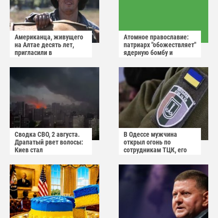
Американца, живущего
Атомное православие:
на Алтае десять лет,
патриарх "обожествляет"
пригласили в
ядерную бомбу и
миграционную службу
призывает не пугаться
"апокалиптических
сценариев"
Сводка СВО, 2 августа.
В Одессе мужчина
Драпатый рвет волосы:
открыл огонь по
Киев стал
сотрудникам ТЦК, его
прифронтовым городом
квартиру штурмуют