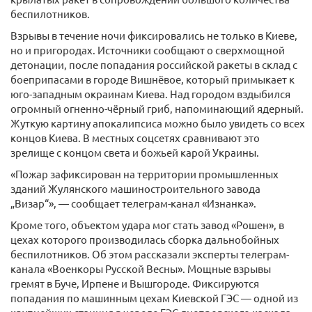
беспилотников.
Взрывы в течение ночи фиксировались не только в Киеве,
но и пригородах. Источники сообщают о сверхмощной
детонации, после попадания российской ракеты в склад с
боеприпасами в городе Вишнёвое, который примыкает к
юго-западным окраинам Киева. Над городом вздыбился
огромный огненно-чёрный гриб, напоминающий ядерный.
Жуткую картину апокалипсиса можно было увидеть со всех
концов Киева. В местных соцсетях сравнивают это
зрелище с концом света и божьей карой Украины.
«Пожар зафиксирован на территории промышленных
зданий Жулянского машиностроительного завода
„Визар“», — сообщает телеграм-канал «Изнанка».
Кроме того, объектом удара мог стать завод «Рошен», в
цехах которого производилась сборка дальнобойных
беспилотников. Об этом рассказали эксперты телеграм-
канала «Военкоры Русской Весны». Мощные взрывы
гремят в Буче, Ирпене и Вышгороде. Фиксируются
попадания по машинным цехам Киевской ГЭС — одной из