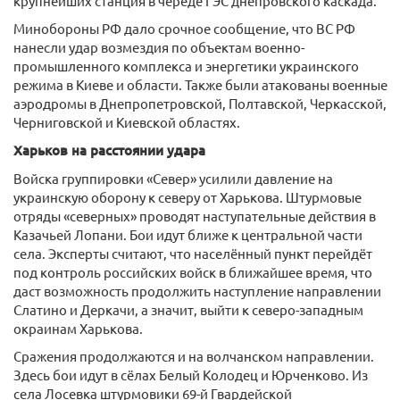
крупнейших станция в череде ГЭС днепровского каскада.
Минобороны РФ дало срочное сообщение, что ВС РФ
нанесли удар возмездия по объектам военно-
промышленного комплекса и энергетики украинского
режима в Киеве и области. Также были атакованы военные
аэродромы в Днепропетровской, Полтавской, Черкасской,
Черниговской и Киевской областях.
Харьков на расстоянии удара
Войска группировки «Север» усилили давление на
украинскую оборону к северу от Харькова. Штурмовые
отряды «северных» проводят наступательные действия в
Казачьей Лопани. Бои идут ближе к центральной части
села. Эксперты считают, что населённый пункт перейдёт
под контроль российских войск в ближайшее время, что
даст возможность продолжить наступление направлении
Слатино и Деркачи, а значит, выйти к северо-западным
окраинам Харькова.
Сражения продолжаются и на волчанском направлении.
Здесь бои идут в сёлах Белый Колодец и Юрченково. Из
села Лосевка штурмовики 69-й Гвардейской