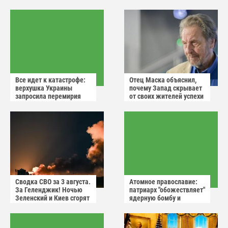
Все идет к катастрофе:
Отец Маска объяснил,
верхушка Украины
почему Запад скрывает
запросила перемирия
от своих жителей успехи
после ударов России
России
Сводка СВО за 3 августа.
Атомное православие:
За Геленджик! Ночью
патриарх "обожествляет"
Зеленский и Киев сгорят
ядерную бомбу и
в аду
призывает не пугаться
"апокалиптических
сценариев"