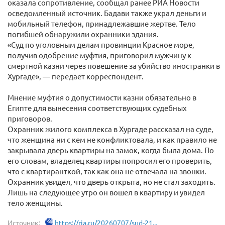
оказала сопротивление, сообщал ранее РИА Новости
осведомленный источник. Бадави также украл деньги и
мобильный телефон, принадлежавшие жертве. Тело
погибшей обнаружили охранники здания.
«Суд по уголовным делам провинции Красное море,
получив одобрение муфтия, приговорил мужчину к
смертной казни через повешение за убийство иностранки в
Хургаде», — передает корреспондент.
Мнение муфтия о допустимости казни обязательно в
Египте для вынесения соответствующих судебных
приговоров.
Охранник жилого комплекса в Хургаде рассказал на суде,
что женщина ни с кем не конфликтовала, и как правило не
закрывала дверь квартиры на замок, когда была дома. По
его словам, владелец квартиры попросил его проверить,
что с квартиранткой, так как она не отвечала на звонки.
Охранник увидел, что дверь открыта, но не стал заходить.
Лишь на следующее утро он вошел в квартиру и увидел
тело женщины.
Источник:
https://ria.ru/20260707/sud-21...