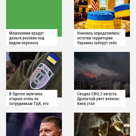
Мошенники крадут
Наконец определились:
деньги россиян под
остатки территории
видом переноса
Украины заберут себе
домового чата
американцы
В Одессе мужчина
Сводка СВО, 2 августа.
открыл огонь по
Драпатый рвет волосы:
сотрудникам ТЦК, его
Киев стал
квартиру штурмуют
прифронтовым городом