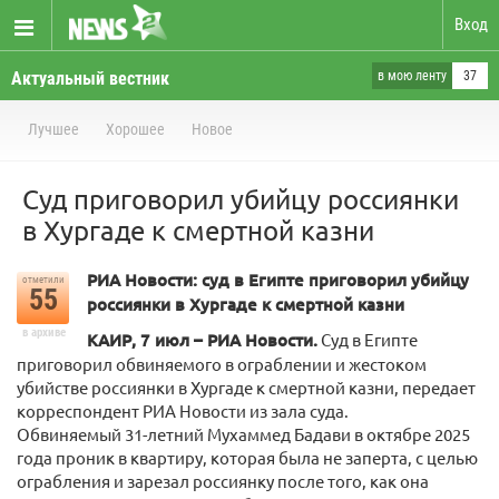
Вход
Актуальный вестник
в мою ленту
37
Лучшее
Хорошее
Новое
Суд приговорил убийцу россиянки
в Хургаде к смертной казни
РИА Новости: суд в Египте приговорил убийцу
отметили
55
россиянки в Хургаде к смертной казни
в архиве
КАИР, 7 июл – РИА Новости.
Суд в Египте
приговорил обвиняемого в ограблении и жестоком
убийстве россиянки в Хургаде к смертной казни, передает
корреспондент РИА Новости из зала суда.
Обвиняемый 31-летний Мухаммед Бадави в октябре 2025
года проник в квартиру, которая была не заперта, с целью
ограбления и зарезал россиянку после того, как она