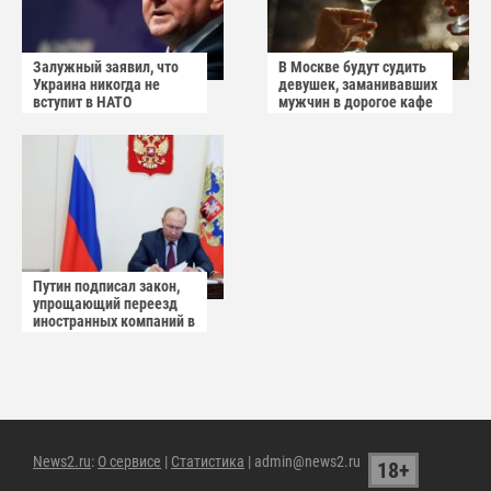
Залужный заявил, что
В Москве будут судить
Украина никогда не
девушек, заманивавших
вступит в НАТО
мужчин в дорогое кафе
Путин подписал закон,
упрощающий переезд
иностранных компаний в
САР
News2.ru
:
О сервисе
|
Статистика
| admin@news2.ru
18+