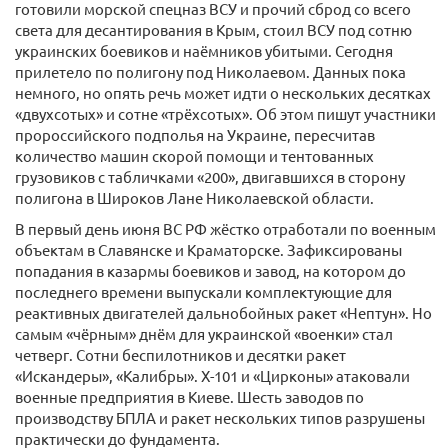
готовили морской спецназ ВСУ и прочий сброд со всего
света для десантирования в Крым, стоил ВСУ под сотню
украинских боевиков и наёмников убитыми. Сегодня
прилетело по полигону под Николаевом. Данных пока
немного, но опять речь может идти о нескольких десятках
«двухсотых» и сотне «трёхсотых». Об этом пишут участники
пророссийского подполья на Украине, пересчитав
количество машин скорой помощи и тентованных
грузовиков с табличками «200», двигавшихся в сторону
полигона в Широков Лане Николаевской области.
В первый день июня ВС РФ жёстко отработали по военным
объектам в Славянске и Краматорске. Зафиксированы
попадания в казармы боевиков и завод, на котором до
последнего времени выпускали комплектующие для
реактивных двигателей дальнобойных ракет «Нептун». Но
самым «чёрным» днём для украинской «военки» стал
четверг. Сотни беспилотников и десятки ракет
«Искандеры», «Калибры». Х-101 и «Цирконы» атаковали
военные предприятия в Киеве. Шесть заводов по
производству БПЛА и ракет нескольких типов разрушены
практически до фундамента.