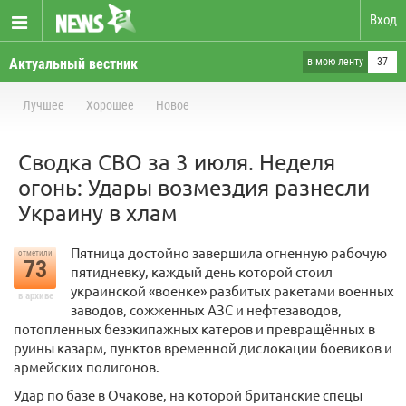
Вход
Актуальный вестник
в мою ленту
37
Лучшее
Хорошее
Новое
Сводка СВО за 3 июля. Неделя
огонь: Удары возмездия разнесли
Украину в хлам
Пятница достойно завершила огненную рабочую
отметили
73
пятидневку, каждый день которой стоил
украинской «военке» разбитых ракетами военных
в архиве
заводов, сожженных АЗС и нефтезаводов,
потопленных безэкипажных катеров и превращённых в
руины казарм, пунктов временной дислокации боевиков и
армейских полигонов.
Удар по базе в Очакове, на которой британские спецы