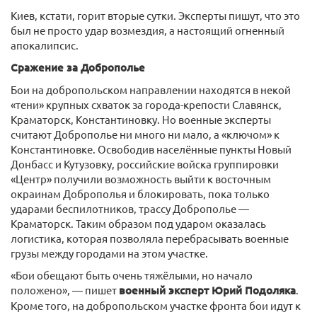
Киев, кстати, горит вторые сутки. Эксперты пишут, что это
был не просто удар возмездия, а настоящий огненный
апокалипсис.
Сражение за Доброполье
Бои на добропольском направлении находятся в некой
«тени» крупных схваток за города-крепости Славянск,
Краматорск, Константиновку. Но военные эксперты
считают Доброполье ни много ни мало, а «ключом» к
Константиновке. Освободив населённые пункты Новый
Донбасс и Кутузовку, российские войска группировки
«Центр» получили возможность выйти к восточным
окраинам Доброполья и блокировать, пока только
ударами беспилотников, трассу Доброполье —
Краматорск. Таким образом под ударом оказалась
логистика, которая позволяла перебрасывать военные
грузы между городами на этом участке.
«Бои обещают быть очень тяжёлыми, но начало
положено», — пишет
военный эксперт Юрий Подоляка
.
Кроме того, на добропольском участке фронта бои идут к