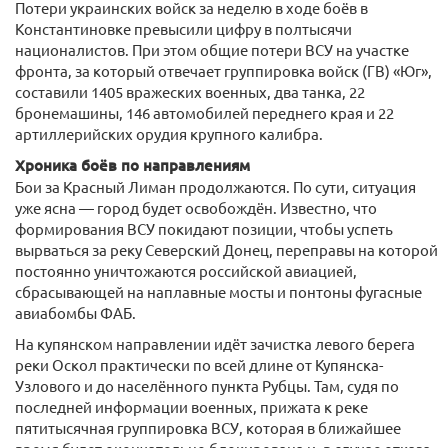
Потери украинских войск за неделю в ходе боёв в
Константиновке превысили цифру в полтысячи
националистов. При этом общие потери ВСУ на участке
фронта, за который отвечает группировка войск (ГВ) «Юг»,
составили 1405 вражеских военных, два танка, 22
бронемашины, 146 автомобилей переднего края и 22
артиллерийских орудия крупного калибра.
Хроника боёв по направлениям
Бои за Красный Лиман продолжаются. По сути, ситуация
уже ясна — город будет освобождён. Известно, что
формирования ВСУ покидают позиции, чтобы успеть
вырваться за реку Северский Донец, переправы на которой
постоянно уничтожаются российской авиацией,
сбрасывающей на наплавные мосты и понтоны фугасные
авиабомбы ФАБ.
На купянском направлении идёт зачистка левого берега
реки Оскол практически по всей длине от Купянска-
Узлового и до населённого пункта Рубцы. Там, судя по
последней информации военных, прижата к реке
пятитысячная группировка ВСУ, которая в ближайшее