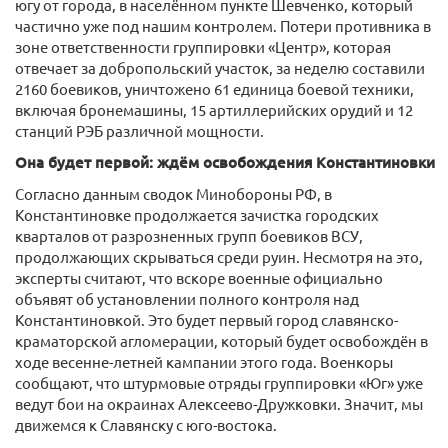
югу от города, в населённом пункте Шевченко, который
частично уже под нашим контролем. Потери противника в
зоне ответственности группировки «Центр», которая
отвечает за добропольский участок, за неделю составили
2160 боевиков, уничтожено 61 единица боевой техники,
включая бронемашины, 15 артиллерийских орудий и 12
станций РЭБ различной мощности.
Она будет первой: ждём освобождения Константиновки
Согласно данным сводок Минобороны РФ, в
Константиновке продолжается зачистка городских
кварталов от разрозненных групп боевиков ВСУ,
продолжающих скрываться среди руин. Несмотря на это,
эксперты считают, что вскоре военные официально
объявят об установлении полного контроля над
Константиновкой. Это будет первый город славянско-
краматорской агломерации, который будет освобождён в
ходе весенне-летней кампании этого года. Военкоры
сообщают, что штурмовые отряды группировки «Юг» уже
ведут бои на окраинах Алексеево-Дружковки. Значит, мы
движемся к Славянску с юго-востока.