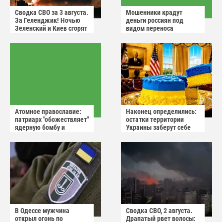
Сводка СВО за 3 августа.
Мошенники крадут
За Геленджик! Ночью
деньги россиян под
Зеленский и Киев сгорят
видом переноса
в аду
домового чата
Атомное православие:
Наконец определились:
патриарх "обожествляет"
остатки территории
ядерную бомбу и
Украины заберут себе
призывает не пугаться
американцы
"апокалиптических
сценариев"
В Одессе мужчина
Сводка СВО, 2 августа.
открыл огонь по
Драпатый рвет волосы: