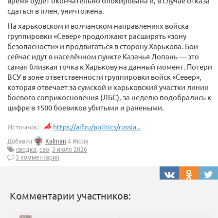
время будет окончательно блокирована и, в случае отказа
сдаться в плен, уничтожена.
На харьковском и волчанском направлениях войска
группировки «Север» продолжают расширять «зону
безопасности» и продвигаться в сторону Харькова. Бои
сейчас идут в населённом пункте Казачья Лопань — это
самая близкая точка к Харькову на данный момент. Потери
ВСУ в зоне ответственности группировки войск «Север»,
которая отвечает за сумской и харьковский участки линии
боевого соприкосновения (ЛБС), за неделю подобрались к
цифре в 1500 боевиков убитыми и ранеными.
Источник:
https://aif.ru/politics/russia...
Добавил
Kalman
4 Июля
сводка
,
сво
,
3 июля 2026
3 комментария
Комментарии участников: