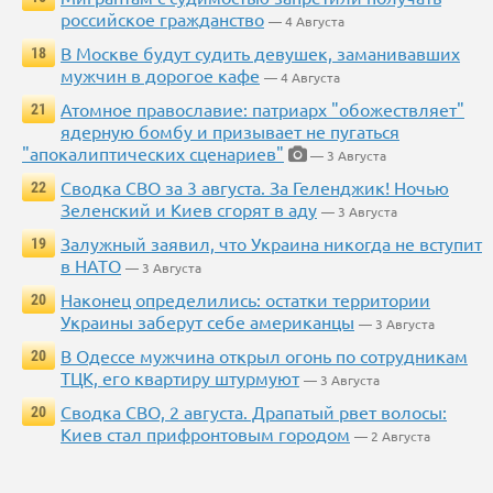
российское гражданство
— 4 Августа
В Москве будут судить девушек, заманивавших
18
мужчин в дорогое кафе
— 4 Августа
Атомное православие: патриарх "обожествляет"
21
ядерную бомбу и призывает не пугаться
"апокалиптических сценариев"
— 3 Августа
Сводка СВО за 3 августа. За Геленджик! Ночью
22
Зеленский и Киев сгорят в аду
— 3 Августа
Залужный заявил, что Украина никогда не вступит
19
в НАТО
— 3 Августа
Наконец определились: остатки территории
20
Украины заберут себе американцы
— 3 Августа
В Одессе мужчина открыл огонь по сотрудникам
20
ТЦК, его квартиру штурмуют
— 3 Августа
Сводка СВО, 2 августа. Драпатый рвет волосы:
20
Киев стал прифронтовым городом
— 2 Августа