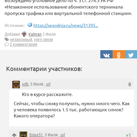
Возбуждено уголовное дело по ч. 3 ст. 274.3 УК РФ
«Незаконное использование абонентского терминала
пропуска трафика или виртуальной телефонной станции».
Источник:
https://segodnia.ru/news/31395...
Добавил
Kalman
2 Июля
незаконный
,
узел связи
2 комментария
Комментарии участников:
udb
, 3 Июля ,
url
0
Кто в курсе расскажите.
Сейчас, чтобы симку получить, нужно много чего. Как
у человека появилось 1.5 тыс. работающих симок?
Какого оператора?
Влад51
, 3 Июля ,
url
+1