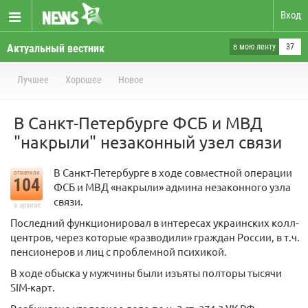
Вход
Актуальный вестник
в мою ленту
37
Лучшее
Хорошее
Новое
В Санкт-Петербурге ФСБ и МВД
"накрыли" незаконный узел связи
В Санкт-Петербурге в ходе совместной операции
отметили
104
ФСБ и МВД «накрыли» админа незаконного узла
связи.
в архиве
Последний функционировал в интересах украинских колл-
центров, через которые «разводили» граждан России, в т.ч.
пенсионеров и лиц с проблемной психикой.
В ходе обыска у мужчины были изъяты полторы тысячи
SIM-карт.