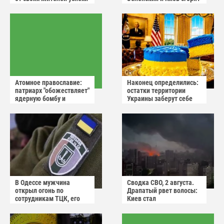
России
в аду
Атомное православие:
Наконец определились:
патриарх "обожествляет"
остатки территории
ядерную бомбу и
Украины заберут себе
призывает не пугаться
американцы
"апокалиптических
сценариев"
В Одессе мужчина
Сводка СВО, 2 августа.
открыл огонь по
Драпатый рвет волосы:
сотрудникам ТЦК, его
Киев стал
квартиру штурмуют
прифронтовым городом