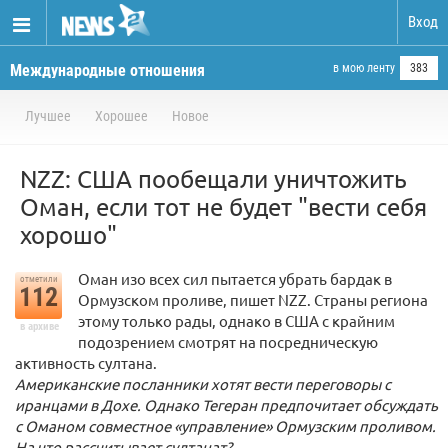
Вход
Международные отношения
в мою ленту
383
Лучшее
Хорошее
Новое
NZZ: США пообещали уничтожить
Оман, если тот не будет "вести себя
хорошо"
Оман изо всех сил пытается убрать бардак в
отметили
112
Ормузском проливе, пишет NZZ. Страны региона
этому только рады, однако в США с крайним
в архиве
подозрением смотрят на посредническую
активность султана.
Американские посланники хотят вести переговоры с
иранцами в Дохе. Однако Тегеран предпочитает обсуждать
с Оманом совместное «управление» Ормузским проливом.
На что рассчитывает султанат?