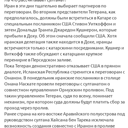
Иран в эти дни тщательно выбирает партнеров по
переговорам. Во вторник представители Тегерана, как
предполагалось, должны были встретиться в Катаре со
специальным посланником США Стивом Уиткоффом и
зятем Дональда Трампа Джаредом Кушнером, которые
прибыли в Доху. Об этом сначала сообщили США. Хотя
иранская делегация также находится в Дохе, иранцы
встречаются только с катарскими посредниками. Кушнер и
Виткофф также обсуждают с катарцами хрупкое
перемирие в Персидском заливе.
Пока Тегеран демонстративно отказывает США в прямом
диалоге, Исламская Республика стремится к переговорам с
Оманом. В понедельник иранские посланники в столице
Омана Маскате провели переговоры с султанатом о
совместном «управлении» Ормузским проливом. Под
таким управлением Тегеран, судя по всему, понимает
механизм, при котором суда должны будут платить сбор за
проход через пролив.
Ранее страна на юго-востоке Аравийского полуострова под
руководством султана Хайсама бен Тарека исключала
возможность создания совместно с Ираном в проливе