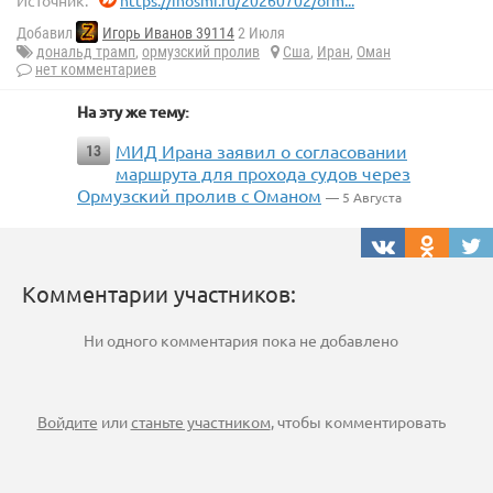
Источник:
https://inosmi.ru/20260702/orm...
Добавил
Игорь Иванов 39114
2 Июля
дональд трамп
,
ормузский пролив
Сша
,
Иран
,
Оман
нет комментариев
На эту же тему:
МИД Ирана заявил о согласовании
13
маршрута для прохода судов через
Ормузский пролив с Оманом
— 5 Августа
Комментарии участников:
Ни одного комментария пока не добавлено
Войдите
или
станьте участником
, чтобы комментировать