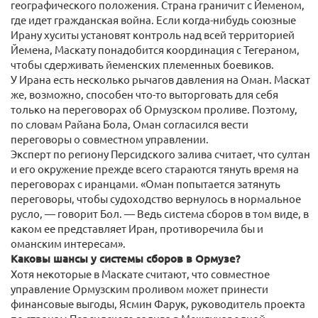
географического положения. Страна граничит с Йеменом,
где идет гражданская война. Если когда-нибудь союзные
Ирану хуситы установят контроль над всей территорией
Йемена, Маскату понадобится координация с Тегераном,
чтобы сдерживать йеменских племенных боевиков.
У Ирана есть несколько рычагов давления на Оман. Маскат
же, возможно, способен что-то выторговать для себя
только на переговорах об Ормузском проливе. Поэтому,
по словам Райана Бола, Оман согласился вести
переговоры о совместном управлении.
Эксперт по региону Персидского залива считает, что султан
и его окружение прежде всего стараются тянуть время на
переговорах с иранцами. «Оман попытается затянуть
переговоры, чтобы судоходство вернулось в нормальное
русло, — говорит Бол. — Ведь система сборов в том виде, в
каком ее представляет Иран, противоречила бы и
оманским интересам».
Каковы шансы у системы сборов в Ормузе?
Хотя некоторые в Маскате считают, что совместное
управление Ормузским проливом может принести
финансовые выгоды, Ясмин Фарук, руководитель проекта