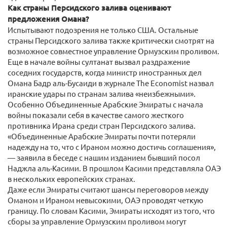
Как страны Персидского залива оценивают
предложения Омана?
Испытывают подозрения не только США. Остальные
страны Персидского залива также критически смотрят на
возможное совместное управление Ормузским проливом.
Еще в начале войны султанат вызвал раздражение
соседних государств, когда министр иностранных дел
Омана Бадр аль-Бусаиди в журнале The Economist назвал
иранские удары по странам залива «неизбежными».
Особенно Объединенные Арабские Эмираты с начала
войны показали себя в качестве самого жесткого
противника Ирана среди стран Персидского залива.
«Объединенные Арабские Эмираты почти потеряли
надежду на то, что с Ираном можно достичь соглашения»,
— заявила в беседе с нашим изданием бывший посол
Наджла аль-Касими. В прошлом Касими представляла ОАЭ
в нескольких европейских странах.
Даже если Эмираты считают шансы переговоров между
Оманом и Ираном невысокими, ОАЭ проводят четкую
границу. По словам Касими, Эмираты исходят из того, что
сборы за управление Ормузским проливом могут