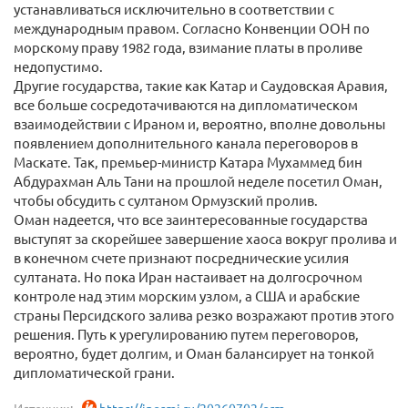
устанавливаться исключительно в соответствии с
международным правом. Согласно Конвенции ООН по
морскому праву 1982 года, взимание платы в проливе
недопустимо.
Другие государства, такие как Катар и Саудовская Аравия,
все больше сосредотачиваются на дипломатическом
взаимодействии с Ираном и, вероятно, вполне довольны
появлением дополнительного канала переговоров в
Маскате. Так, премьер-министр Катара Мухаммед бин
Абдурахман Аль Тани на прошлой неделе посетил Оман,
чтобы обсудить с султаном Ормузский пролив.
Оман надеется, что все заинтересованные государства
выступят за скорейшее завершение хаоса вокруг пролива и
в конечном счете признают посреднические усилия
султаната. Но пока Иран настаивает на долгосрочном
контроле над этим морским узлом, а США и арабские
страны Персидского залива резко возражают против этого
решения. Путь к урегулированию путем переговоров,
вероятно, будет долгим, и Оман балансирует на тонкой
дипломатической грани.