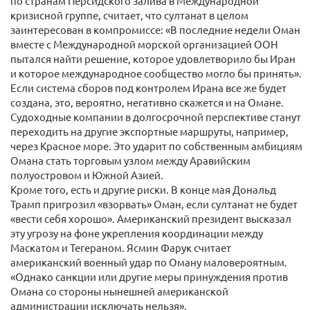
по странам Персидского залива в Международной
кризисной группе, считает, что султанат в целом
заинтересован в компромиссе: «В последние недели Оман
вместе с Международной морской организацией ООН
пытался найти решение, которое удовлетворило бы Иран
и которое международное сообщество могло бы принять».
Если система сборов под контролем Ирана все же будет
создана, это, вероятно, негативно скажется и на Омане.
Судоходные компании в долгосрочной перспективе станут
переходить на другие экспортные маршруты, например,
через Красное море. Это ударит по собственным амбициям
Омана стать торговым узлом между Аравийским
полуостровом и Южной Азией.
Кроме того, есть и другие риски. В конце мая Дональд
Трамп пригрозил «взорвать» Оман, если султанат не будет
«вести себя хорошо». Американский президент высказал
эту угрозу на фоне укрепления координации между
Маскатом и Тегераном. Ясмин Фарук считает
американский военный удар по Оману маловероятным.
«Однако санкции или другие меры принуждения против
Омана со стороны нынешней американской
администрации исключать нельзя».