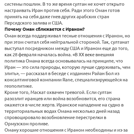
системы пошлин. В то же время султан не хочет открыто
настраивать Иран против себя. Ради этого Оман готов
принять на себя даже гнев других арабских стран
Персидского залива и США.
Почему Оман сближается с Ираном?
Оман всегда поддерживал тесные отношения с Ираном, но
при этом считал себя нейтральной стороной. Так, султанат
выступал посредником между США и Ираном еще до того,
как 28 февраля началась война. «В XX веке внешняя
политика Омана всегда основывалась на принципе, что
Иран — это сила природы, которую лучше сдерживать, чем
злить», — рассказал в беседе с изданием Райан Бол из
консалтинговой компании Rane, специализирующейся на
геополитике.
Кроме того, Маскат охвачен тревогой. Если султан
разозлит иранцев или война возобновится, его страна
окажется в числе жертв. Иранское нападение на судно в
территориальных водах Омана несколько дней назад
спровоцировало возобновление перестрелки в
Ормузском проливе.
Оману хорошие отношения с Ираном необходимы и из-за