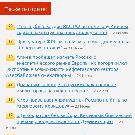
Также смотрите:
Много убитых: удар ВКС РФ по полигону Киевом
29
сорвал закрытую выставку вооружений
— 24 Июля
Прокуратура ФРГ назвала заказчика диверсии на
17
"Северных потоках"
— 24 Июля
Алиев пообещал изгнать Россию с
20
энергетического рынка Европы, но погорячился
Экспортные возможности нефтегазового сектора
Азербайджана смехотворны
— 24 Июля
Драпатый заявил, что русские как нация не
27
имеют права на существование
— 23 Июля
Киев призывает «принудить» Россию не бить по
19
«зерновому коридору»
— 23 Июля
«Демократия» без выбора. Как новый британский
17
премьер получил ключи от Даунинг-стрит
— 21
Июля