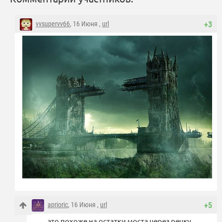
vvsupervv66
, 16 Июня ,
url
+3
aprioric
, 16 Июня ,
url
+5
это похоже на остатки моста через речку