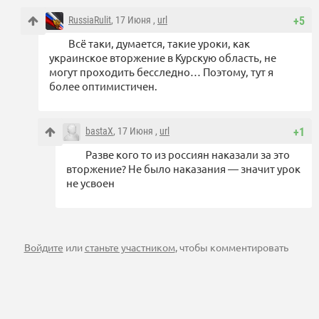
RussiaRulit
, 17 Июня ,
url
+5
Всё таки, думается, такие уроки, как
украинское вторжение в Курскую область, не
могут проходить бесследно… Поэтому, тут я
более оптимистичен.
bastaX
, 17 Июня ,
url
+1
Разве кого то из россиян наказали за это
вторжение? Не было наказания — значит урок
не усвоен
Войдите
или
станьте участником
, чтобы комментировать