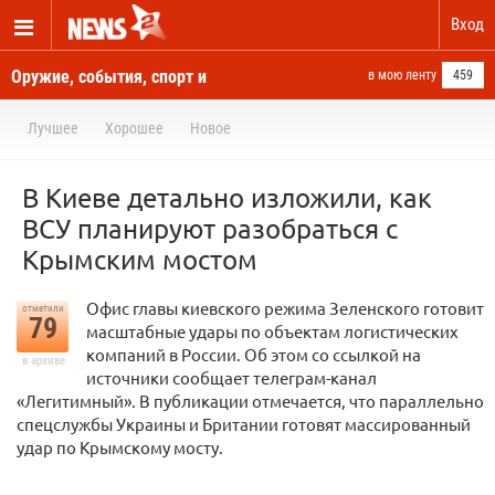
Вход
Оружие, события, спорт и
в мою ленту
459
новости отовсюду
Лучшее
Хорошее
Новое
В Киеве детально изложили, как
ВСУ планируют разобраться с
Крымским мостом
Офис главы киевского режима Зеленского готовит
отметили
79
масштабные удары по объектам логистических
компаний в России. Об этом со ссылкой на
в архиве
источники сообщает телеграм-канал
«Легитимный». В публикации отмечается, что параллельно
спецслужбы Украины и Британии готовят массированный
удар по Крымскому мосту.