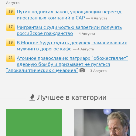
Августа
Путин подписал закон, упрощающий переезд
19
иностранных компаний в САР
— 4 Августа
Мигрантам с судимостью запретили получать
17
российское гражданство
— 4 Августа
В Москве будут судить девушек, заманивавших
19
мужчин в дорогое кафе
— 4 Августа
Атомное православие: патриарх "обожествляет"
21
ядерную бомбу и призывает не пугаться
"апокалиптических сценариев"
— 3 Августа
Лучшее в категории