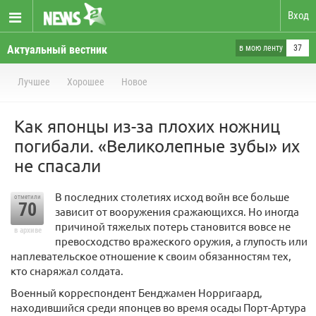
Вход
Актуальный вестник
в мою ленту
37
Лучшее
Хорошее
Новое
Как японцы из-за плохих ножниц
погибали. «Великолепные зубы» их
не спасали
В последних столетиях исход войн все больше
отметили
70
зависит от вооружения сражающихся. Но иногда
причиной тяжелых потерь становится вовсе не
в архиве
превосходство вражеского оружия, а глупость или
наплевательское отношение к своим обязанностям тех,
кто снаряжал солдата.
Военный корреспондент Бенджамен Норригаард,
находившийся среди японцев во время осады Порт-Артура