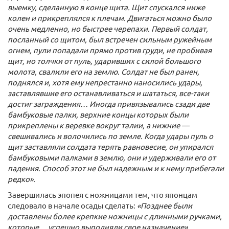
выемку, сделанную в конце щита. Щит спускался ниже
колен и прикреплялся к плечам. Двигаться можно было
очень медленно, но быстрее черепахи. Первый солдат,
посланный со щитом, был встречен сильным ружейным
огнем, пули попадали прямо против груди, не пробивая
щит, но толчки от пуль, ударивших с силой большого
молота, свалили его на землю. Солдат не был ранен,
поднялся и, хотя ему непрестанно наносились удары,
заставлявшие его останавливаться и шататься, все-таки
достиг заграждения… Иногда привязывались сзади две
бамбуковые палки, верхние концы которых были
прикреплены к веревке вокруг талии, а нижние —
свешивались и волочились по земле. Когда удары пуль о
щит заставляли солдата терять равновесие, он упирался
бамбуковыми палками в землю, они и удерживали его от
падения. Способ этот не был надежным и к нему прибегали
редко».
Завершилась эпопея с ножницами тем, что японцам
следовало в начале осады сделать:
«Позднее были
доставлены более крепкие ножницы с длинными ручками,
которые… успешно выполняли свое назначение».