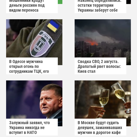
Мошенники крадут
Наконец определились:
деньги россиян под
остатки территории
видом переноса
Украины заберут себе
домового чата
американцы
В Одессе мужчина
Сводка СВО, 2 августа.
открыл огонь по
Драпатый рвет волосы:
сотрудникам ТЦК, его
Киев стал
квартиру штурмуют
прифронтовым городом
Залужный заявил, что
В Москве будут судить
Украина никогда не
девушек, заманивавших
вступит в НАТО
мужчин в дорогое кафе