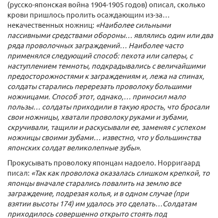
(русско-японская война 1904-1905 годов) описал, сколько
крови пришлось пролить осаждающим из-за…
некачественных ножниц:
«Наиболее сильными
пассивными средствами обороны… являлись один или два
ряда проволочных заграждений… Наиболее часто
применялся следующий способ: пехота или саперы, с
наступлением темноты, подкрадывались с величайшими
предосторожностями к заграждениям и, лежа на спинах,
солдаты старались перерезать проволоку большими
ножницами. Способ этот, однако,… приносил мало
пользы… солдаты приходили в такую ярость, что бросали
свои ножницы, хватали проволоку руками и зубами,
скручивали, тащили и раскусывали ее, заменяя с успехом
ножницы своими зубами… известно, что у большинства
японских солдат великолепные зубы».
Прокусывать проволоку японцам надоело. Норригаард
писал:
«Так как проволока оказалась слишком крепкой, то
японцы вначале старались повалить на землю все
заграждение, подрезая колья, и в одном случае (при
взятии высоты 174) им удалось это сделать…Солдатам
приходилось совершенно открыто стоять под