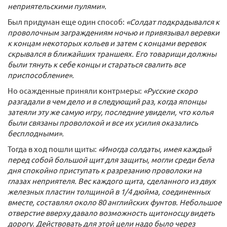
неприятельскими пулями».
Был придуман еще один способ:
«Солдат подкрадывался к
проволочным заграждениям ночью и привязывал веревки
к концам некоторых кольев и затем с концами веревок
скрывался в ближайших траншеях. Его товарищи должны
были тянуть к себе концы и стараться свалить все
приспособление».
Но осажденные приняли контрмеры:
«Русские скоро
разгадали в чем дело и в следующий раз, когда японцы
затеяли эту же самую игру, последние увидели, что колья
были связаны проволокой и все их усилия оказались
бесплодными».
Тогда в ход пошли щиты:
«Иногда солдаты, имея каждый
перед собой большой щит для защиты, могли среди бела
дня спокойно приступать к разрезанию проволоки на
глазах неприятеля. Вес каждого щита, сделанного из двух
железных пластин толщиной в 1/4 дюйма, соединенных
вместе, составлял около 80 английских фунтов. Небольшое
отверстие вверху давало возможность щитоносцу видеть
дорогу. Действовать для этой цели надо было через