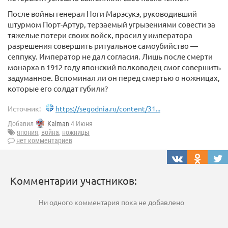
После войны генерал Ноги Марэсукэ, руководивший
штурмом Порт-Артур, терзаемый угрызениями совести за
тяжелые потери своих войск, просил у императора
разрешения совершить ритуальное самоубийство —
сеппуку. Император не дал согласия. Лишь после смерти
монарха в 1912 году японский полководец смог совершить
задуманное. Вспоминал ли он перед смертью о ножницах,
которые его солдат губили?
Источник:
https://segodnia.ru/content/31...
Добавил
Kalman
4 Июня
япония
,
война
,
ножницы
нет комментариев
Комментарии участников:
Ни одного комментария пока не добавлено