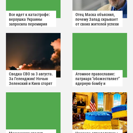
Все идет к катастрофе:
Отец Маска объяснил,
верхушка Украины
почему Запад скрывает
запросила перемирия
от своих жителей успехи
после ударов России
России
Сводка СВО за 3 августа.
Атомное православие:
За Геленджик! Ночью
патриарх "обожествляет"
Зеленский и Киев сгорят
ядерную бомбу и
в аду
призывает не пугаться
"апокалиптических
сценариев"