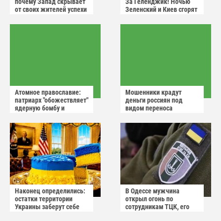
почему Запад скрывает
За Геленджик! Ночью
от своих жителей успехи
Зеленский и Киев сгорят
России
в аду
Атомное православие:
Мошенники крадут
патриарх "обожествляет"
деньги россиян под
ядерную бомбу и
видом переноса
призывает не пугаться
домового чата
"апокалиптических
сценариев"
Наконец определились:
В Одессе мужчина
остатки территории
открыл огонь по
Украины заберут себе
сотрудникам ТЦК, его
американцы
квартиру штурмуют