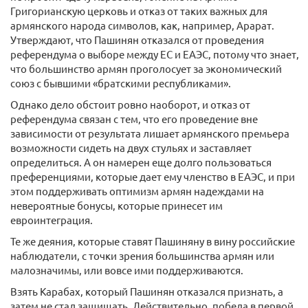
Григорианскую церковь и отказ от таких важных для
армянского народа символов, как, например, Арарат.
Утверждают, что Пашинян отказался от проведения
референдума о выборе между ЕС и ЕАЭС, потому что знает,
что большинство армян проголосует за экономический
союз с бывшими «братскими республиками».
Однако дело обстоит ровно наоборот, и отказ от
референдума связан с тем, что его проведение вне
зависимости от результата лишает армянского премьера
возможности сидеть на двух стульях и заставляет
определиться. А он намерен еще долго пользоваться
преференциями, которые дает ему членство в ЕАЭС, и при
этом поддерживать оптимизм армян надеждами на
невероятные бонусы, которые принесет им
евроинтеграция.
Те же деяния, которые ставят Пашиняну в вину российские
наблюдатели, с точки зрения большинства армян или
малозначимы, или вовсе ими поддерживаются.
Взять Карабах, который Пашинян отказался признать, а
затем не стал защищать. Действительно, победа в первой