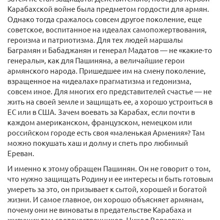
Карабахской войне была предметом гордости для армян.
Однако тогда сражалось совсем другое поколение, еще
советское, воспитанное на идеалах самопожертвования,
героизма и патриотизма. Для тех людей маршалы
Баграмян и Бабаджанян и генерал Мадатов — не «какие-то
генералы», как для Пашиняна, а величайшие герои
армянского народа. Пришедшее им на смену поколение,
взращенное на «идеалах» прагматизма и гедонизма,
совсем иное. Для многих его представителей счастье — не
жить на своей земле и защищать ее, а хорошо устроиться в
ЕС или в США. Зачем воевать за Карабах, если почти в
каждом американском, французском, немецком или
российском городе есть своя «маленькая Армения»? Там
можно покушать хаш и долму и спеть про любимый
Ереван.
И именно к этому обращен Пашинян. Он не говорит о том,
что нужно защищать Родину и ее интересы и быть готовым
умереть за это, он призывает к сытой, хорошей и богатой
жизни. И самое главное, он хорошо объясняет армянам,
почему они не виноваты в предательстве Карабаха и
живущих там соотечественников. Никол Воваевич