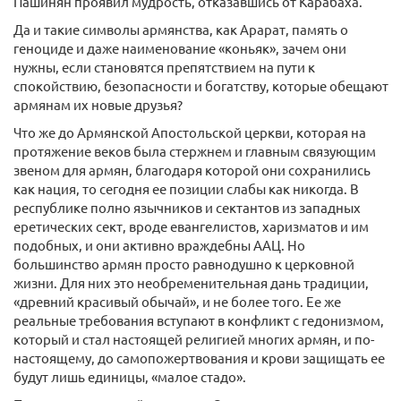
Пашинян проявил мудрость, отказавшись от Карабаха.
Да и такие символы армянства, как Арарат, память о
геноциде и даже наименование «коньяк», зачем они
нужны, если становятся препятствием на пути к
спокойствию, безопасности и богатству, которые обещают
армянам их новые друзья?
Что же до Армянской Апостольской церкви, которая на
протяжение веков была стержнем и главным связующим
звеном для армян, благодаря которой они сохранились
как нация, то сегодня ее позиции слабы как никогда. В
республике полно язычников и сектантов из западных
еретических сект, вроде евангелистов, харизматов и им
подобных, и они активно враждебны ААЦ. Но
большинство армян просто равнодушно к церковной
жизни. Для них это необременительная дань традиции,
«древний красивый обычай», и не более того. Ее же
реальные требования вступают в конфликт с гедонизмом,
который и стал настоящей религией многих армян, и по-
настоящему, до самопожертвования и крови защищать ее
будут лишь единицы, «малое стадо».