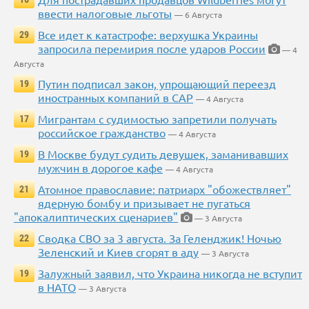
ввести налоговые льготы
— 6 Августа
Все идет к катастрофе: верхушка Украины
29
запросила перемирия после ударов России
— 4
Августа
Путин подписал закон, упрощающий переезд
19
иностранных компаний в САР
— 4 Августа
Мигрантам с судимостью запретили получать
17
российское гражданство
— 4 Августа
В Москве будут судить девушек, заманивавших
19
мужчин в дорогое кафе
— 4 Августа
Атомное православие: патриарх "обожествляет"
21
ядерную бомбу и призывает не пугаться
"апокалиптических сценариев"
— 3 Августа
Сводка СВО за 3 августа. За Геленджик! Ночью
22
Зеленский и Киев сгорят в аду
— 3 Августа
Залужный заявил, что Украина никогда не вступит
19
в НАТО
— 3 Августа