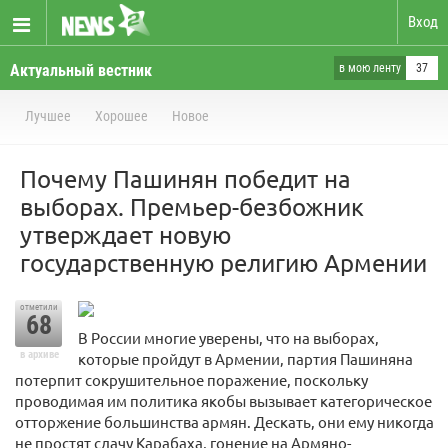
Вход
Актуальный вестник
в мою ленту
37
Лучшее
Хорошее
Новое
Почему Пашинян победит на
выборах. Премьер-безбожник
утверждает новую
государственную религию Армении
отметили
68
В России многие уверены, что на выборах,
в архиве
которые пройдут в Армении, партия Пашиняна
потерпит сокрушительное поражение, поскольку
проводимая им политика якобы вызывает категорическое
отторжение большинства армян. Дескать, они ему никогда
не простят сдачу Карабаха, гонение на Армяно-