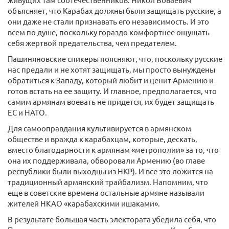
объясняет, что Карабах должны были защищать русские, а
они даже не стали признавать его независимость. И это
всем по душе, поскольку гораздо комфортнее ощущать
себя жертвой предательства, чем предателем.
Пашиняновские спикеры поясняют, что, поскольку русские
нас предали и не хотят защищать, мы просто вынуждены
обратиться к Западу, который любит и ценит Армению и
готов встать на ее защиту. И главное, предполагается, что
самим армянам воевать не придется, их будет защищать
ЕС и НАТО.
Для самооправдания культивируется в армянском
обществе и вражда к карабахцам, которые, дескать,
вместо благодарности к армянам «метрополии» за то, что
она их поддерживала, обворовали Армению (во главе
республики были выходцы из НКР). И все это ложится на
традиционный армянский трайбализм. Напомним, что
еще в советские времена остальные армяне называли
жителей НКАО «карабахскими ишаками».
В результате большая часть электората убедила себя, что