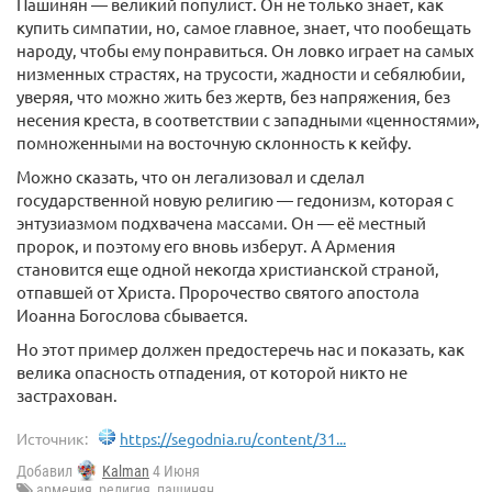
Пашинян — великий популист. Он не только знает, как
купить симпатии, но, самое главное, знает, что пообещать
народу, чтобы ему понравиться. Он ловко играет на самых
низменных страстях, на трусости, жадности и себялюбии,
уверяя, что можно жить без жертв, без напряжения, без
несения креста, в соответствии с западными «ценностями»,
помноженными на восточную склонность к кейфу.
Можно сказать, что он легализовал и сделал
государственной новую религию — гедонизм, которая с
энтузиазмом подхвачена массами. Он — её местный
пророк, и поэтому его вновь изберут. А Армения
становится еще одной некогда христианской страной,
отпавшей от Христа. Пророчество святого апостола
Иоанна Богослова сбывается.
Но этот пример должен предостеречь нас и показать, как
велика опасность отпадения, от которой никто не
застрахован.
Источник:
https://segodnia.ru/content/31...
Добавил
Kalman
4 Июня
армения
,
религия
,
пашинян