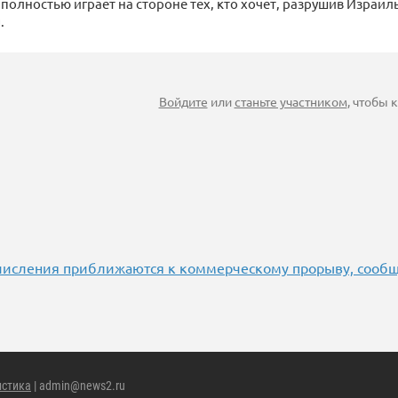
о полностью играет на стороне тех, кто хочет, разрушив Израи
.
Войдите
или
станьте участником
, чтобы
исления приближаются к коммерческому прорыву, сообщ
истика
| admin@news2.ru