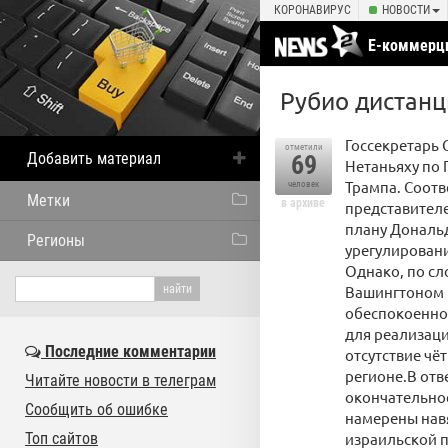
КОРОНАВИРУС
НОВОСТИ
Е-коммерц
Рубио дистанц
Госсекретарь
отметили
Добавить материал
69
Нетаньяху по 
Трампа. Соотв
человек
Метки
в архиве
представителе
плану Дональ
Регионы
урегулировани
Однако, по сл
Вашингтоном 
обеспокоеннос
для реализаци
Последние комментарии
отсутствие чё
регионе.В отв
Читайте новости в телеграм
окончательное
Сообщить об ошибке
намерены навя
Топ сайтов
израильской 