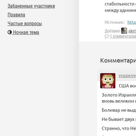
стабильности 
Забаненные участники
между админи
Правила
Источник:
http
Частые вопросы
Добавил
aket
Ночная тема
1 комментари
Комментари
vvsupervv
США воо
Золото Израиля
вновь великим 
Боливар не выд
Не бывает двух
Странно, что Не