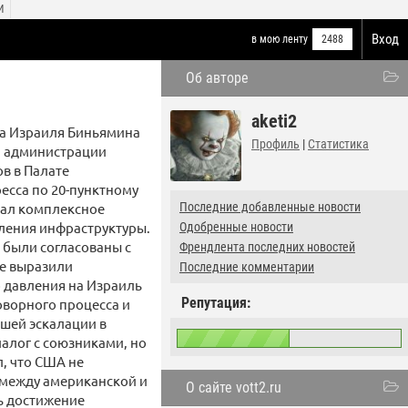
И
Вход
в мою ленту
2488
Об авторе
aketi2
ра Израиля Биньямина
Профиль
|
Статистика
ям администрации
в в Палате
есса по 20-пунктному
вал комплексное
Последние добавленные новости
вления инфраструктуры.
Одобренные новости
 были согласованы с
Френдлента последних новостей
се выразили
Последние комментарии
о давления на Израиль
Репутация:
оворного процесса и
йшей эскалации в
иалог с союзниками, но
, что США не
 между американской и
О сайте vott2.ru
ь достижение