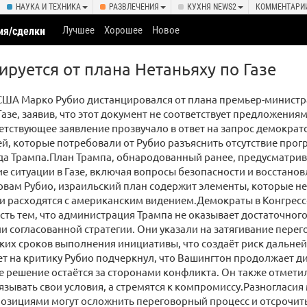
НАУКА И ТЕХНИКА
РАЗВЛЕЧЕНИЯ
КУХНЯ NEWS2
КОММЕНТАРИ
Лучшее
Хорошее
Новое
ия/сделки
ируется от плана Нетаньяху по Газе
 США Марко Рубио дистанцировался от плана премьер-минист
Газе, заявив, что этот документ не соответствует предложени
етствующее заявление прозвучало в ответ на запрос демократо
й, которые потребовали от Рубио разъяснить отсутствие прогр
да Трампа.План Трампа, обнародованный ранее, предусматри
е ситуации в Газе, включая вопросы безопасности и восстано
овам Рубио, израильский план содержит элементы, которые не
и расходятся с американским видением.Демократы в Конгрес
ть тем, что администрация Трампа не оказывает достаточног
и согласованной стратегии. Они указали на затягивание перег
тких сроков выполнения инициативы, что создаёт риск дальне
ет на критику Рубио подчеркнул, что Вашингтон продолжает д
 решение остаётся за сторонами конфликта. Он также отметил
зывать свои условия, а стремятся к компромиссу.Разногласия
позициями могут осложнить переговорный процесс и отсрочит