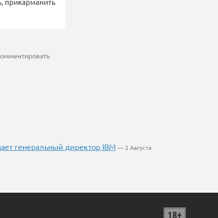
ль, прикарманить
 комментировать
ает генеральный директор IBM
— 2 Августа
18+