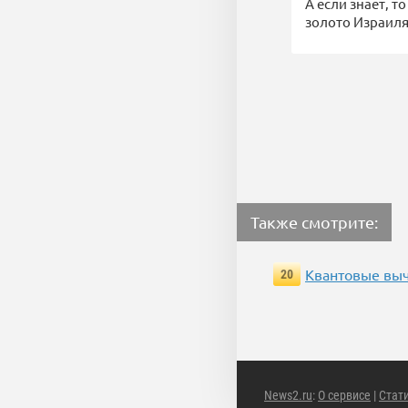
А если знает, т
золото Израиля
Также смотрите:
Квантовые выч
20
News2.ru
:
О сервисе
|
Стат