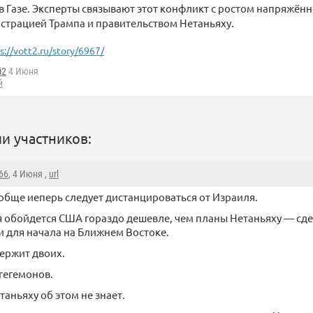
в Газе. Эксперты связывают этот конфликт с ростом напряжён
страцией Трампа и правительством Нетаньяху.
s://vott2.ru/story/6967/
i2
4 Июня
й
и участников:
66
, 4 Июня ,
url
бще иеперь следует дистанцироваться от Израиля.
 обойдется США гораздо дешевле, чем планы Нетаньяху — сд
и для начала на Ближнем Востоке.
ержит двоих.
 гегемонов.
таньяху об этом не знает.