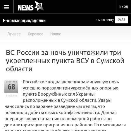
Вход
Е-коммерция/сделки
в мою ленту
2488
Лучшее
Хорошее
Новое
ВС России за ночь уничтожили три
укрепленных пункта ВСУ в Сумской
области
Российские подразделения за минувшую ночь
отметили
68
успешно поразили три укреплённых опорных
пункта Вооружённых сил Украины,
в архиве
расположенных в Сумской области. Удары
наносились по заранее разведанным целям, что
позволило добиться высокой эффективности. Данная
операция является частью планомерной работы по
демилитаризации приграничных районов.По имеющимся
данным, уничтоженные объекты использовались