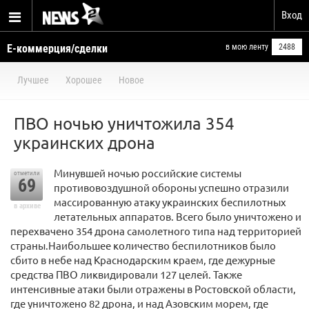
Вход
Е-коммерция/сделки
в мою ленту
2488
Лучшее
Хорошее
Новое
ПВО ночью уничтожила 354
украинских дрона
Минувшей ночью российские системы
отметили
69
противовоздушной обороны успешно отразили
массированную атаку украинских беспилотных
в архиве
летательных аппаратов. Всего было уничтожено и
перехвачено 354 дрона самолетного типа над территорией
страны.Наибольшее количество беспилотников было
сбито в небе над Краснодарским краем, где дежурные
средства ПВО ликвидировали 127 целей. Также
интенсивные атаки были отражены в Ростовской области,
где уничтожено 82 дрона, и над Азовским морем, где