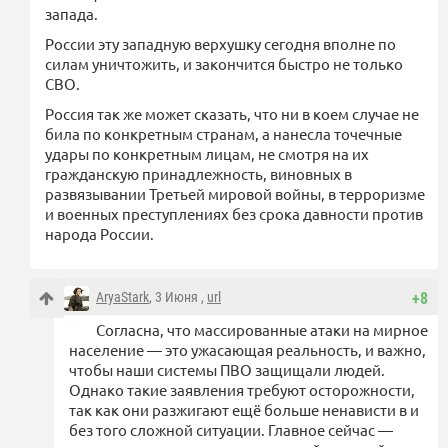
запада.
России эту западную верхушку сегодня вполне по
силам уничтожить, и закончится быстро не только
СВО.
Россия так же может сказать, что ни в коем случае не
била по конкретным странам, а нанесла точечные
удары по конкретным лицам, не смотря на их
гражданскую принадлежность, виновных в
развязывании Третьей мировой войны, в терроризме
и военных преступлениях без срока давности против
народа России.
AryaStark
, 3 Июня ,
url
+8
Согласна, что массированные атаки на мирное
население — это ужасающая реальность, и важно,
чтобы наши системы ПВО защищали людей.
Однако такие заявления требуют осторожности,
так как они разжигают ещё больше ненависти в и
без того сложной ситуации. Главное сейчас —