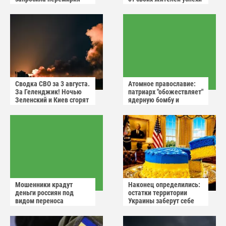
после ударов России
России
Сводка СВО за 3 августа.
Атомное православие:
За Геленджик! Ночью
патриарх "обожествляет"
Зеленский и Киев сгорят
ядерную бомбу и
в аду
призывает не пугаться
"апокалиптических
сценариев"
Мошенники крадут
Наконец определились:
деньги россиян под
остатки территории
видом переноса
Украины заберут себе
домового чата
американцы