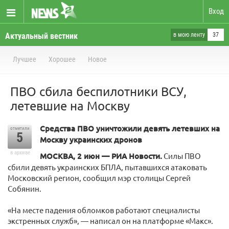
Вход
Актуальный вестник
в мою ленту
37
Лучшее
Хорошее
Новое
ПВО сбила беспилотники ВСУ,
летевшие на Москву
Средства ПВО уничтожили девять летевших на
отметили
5
Москву украинских дронов
в архиве
МОСКВА, 2 июн — РИА Новости.
Силы ПВО
сбили девять украинских БПЛА, пытавшихся атаковать
Московский регион, сообщил мэр столицы Сергей
Собянин.
«На месте падения обломков работают специалисты
экстренных служб», — написал он на платформе «Макс».