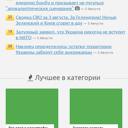
ядерную бомбу и призывает не пугаться
"апокалиптических сценариев"
— 3 Августа
Сводка СВО за 3 августа. За Геленджик! Ночью
22
Зеленский и Киев сгорят в аду
— 3 Августа
Залужный заявил, что Украина никогда не вступит
19
в НАТО
— 3 Августа
Наконец определились: остатки территории
20
Украины заберут себе американцы
— 3 Августа
Лучшее в категории