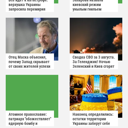
Все идет к катастрофе:
Захарова назвала
верхушка Украины
киевский режим
запросила перемирия
унылым гнильем
после ударов России
Отец Маска объяснил,
Сводка СВО за 3 августа.
почему Запад скрывает
За Геленджик! Ночью
от своих жителей успехи
Зеленский и Киев сгорят
России
в аду
Атомное православие:
Наконец определились:
патриарх "обожествляет"
остатки территории
ядерную бомбу и
Украины заберут себе