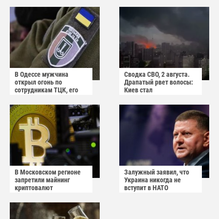
призывает не пугаться
американцы
"апокалиптических
сценариев"
В Одессе мужчина
Сводка СВО, 2 августа.
открыл огонь по
Драпатый рвет волосы:
сотрудникам ТЦК, его
Киев стал
квартиру штурмуют
прифронтовым городом
В Московском регионе
Залужный заявил, что
запретили майнинг
Украина никогда не
криптовалют
вступит в НАТО