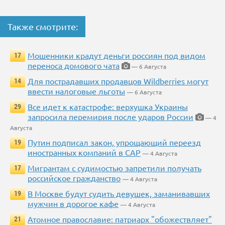
Также смотрите:
Мошенники крадут деньги россиян под видом
17
переноса домового чата
— 6 Августа
Для пострадавших продавцов Wildberries могут
14
ввести налоговые льготы
— 6 Августа
Все идет к катастрофе: верхушка Украины
29
запросила перемирия после ударов России
— 4
Августа
Путин подписал закон, упрощающий переезд
19
иностранных компаний в САР
— 4 Августа
Мигрантам с судимостью запретили получать
17
российское гражданство
— 4 Августа
В Москве будут судить девушек, заманивавших
19
мужчин в дорогое кафе
— 4 Августа
Атомное православие: патриарх "обожествляет"
21