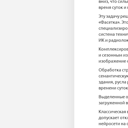
вниз, что сил
время суток и
Эту задачу ре
«Фасетка». Эт
специализиров
система техни
ИК и радиоло
Комплексирова
и сезонным из
изображение ф
Обработка стр
семантическую
здания, русла
времени суток
Выделенные об
загруженной в
Классическая 
допускает отк
нейросети на 