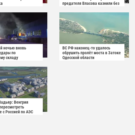
ка
предателя Власова казнили без
публичного суда
й ночью вновь
ВС РФ наконец-то удалось
удары по
обрушить пролёт моста в Затоке
му складу
Одесской области
го маркетплейса
адьяр: Венгрия
пересмотреть
е с Россией по АЭС