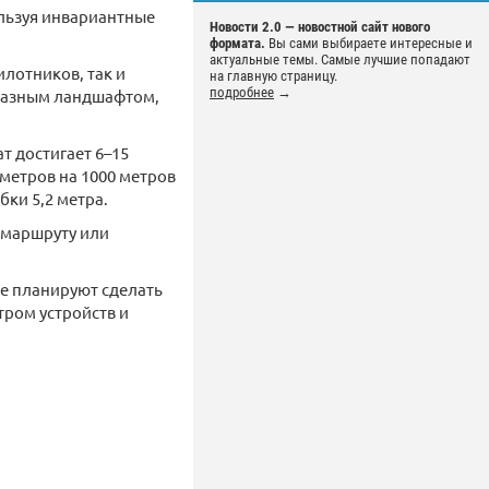
ользуя инвариантные
Новости 2.0 — новостной сайт нового
формата.
Вы сами выбираете интересные и
актуальные темы. Самые лучшие попадают
илотников, так и
на главную страницу.
подробнее
→
 разным ландшафтом,
т достигает 6–15
 метров на 1000 метров
бки 5,2 метра.
 маршруту или
ые планируют сделать
тром устройств и