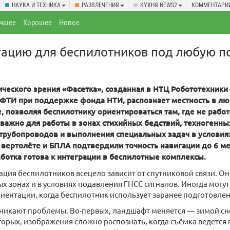
НАУКА И ТЕХНИКА
РАЗВЛЕЧЕНИЯ
КУХНЯ NEWS2
КОММЕНТАРИ
чшее
Хорошее
Новое
ацию для беспилотников под любую п
ического зрения «Фасетка», созданная в НТЦ Робототехник
ФТИ при поддержке фонда НТИ, распозна
е
т местность в лю
, позволяя беспилотнику ориентироваться там, где не рабо
 важно для работы в зонах стихийных бедствий, техногенны
трубопроводов и выполнения специальных задач в условия
 вертолёте и БПЛА подтвердили точность навигации до 6 м
аботка готова к интеграции в беспилотные комплексы.
ация беспилотников всецело зависит от спутниковой связи. Он
ых зонах и в условиях подавления ГНСС сигналов. Иногда могу
иентации, когда беспилотник использует заранее подготовле
зникают проблемы. Во-первых, ландшафт меняется — зимой с
торых, изображения сложно распознать, когда съёмка ведется п