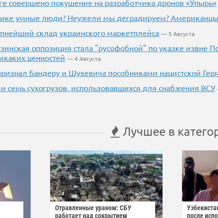
ге совершено покушение на разработчика дронов «Упырь»
рике умные люди? Неужели мы деградируем? Американцы 
пнейший склад украинского маркетплейса
— 5 Августа
узинская оппозиция стала "русофобной" по указке извне П
никаких ценностей
— 4 Августа
признал Бандеру и Шухевича пособниками нацистской Гер
и семь сухогрузов, использовавшихся для снабжения ВСУ
Лучшее в катего
Отравленные ураном: СБУ
Узбекиста
работает над сокрытием
после исп