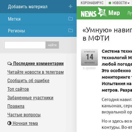
КОРОНАВИРУС
НОВОСТИ
Добавить материал
Мир
Лу
Метки
«Умную» навиг
Регионы
в МФТИ
Система техн
отметили
14
технологий М
Последние комментарии
человека
любой погоде
в архиве
Это особенно
Читайте новости в телеграм
мониторинге 
Сообщить об ошибке
Испытания на
Топ сайтов
метров. Разр
Забаненные участники
Сегодня навиг
каньонах, сер
Правила
визуальной ор
Частые вопросы
Но и здесь во
Ночная тема
контуры. Во-в