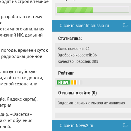
одят из строя в темное
 разработав систему
до
О сайте scientificrussia.ru
уется многоканальная
ближний ИК, дальний
Статистика:
Всего новостей: 94
 погоде, времени суток
Одобрено новостей: 36
й, радиолокационное
Качество новостей: 38%
ализует глубокую
Рейтинг
, а объекты: дороги,
сменой сезона или
Отзывы о сайте (0)
e, Яндекс карты),
Содержательных отзывов не написано
етрия.
адир. «Фасетка»
а счёт обучения
О сайте News2.ru
елей.