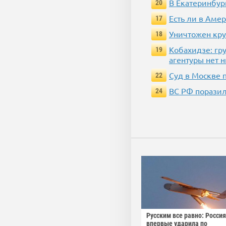
В Екатеринбур
20
Есть ли в Аме
17
Уничтожен кру
18
Кобахидзе: гр
19
агентуры нет 
Суд в Москве 
22
ВС РФ поразил
24
Русским все равно: Россия
впервые ударила по