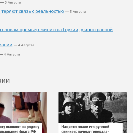
— 5 Августа
теряют связь с реальностью
— 5 Августа
о словам премьер-министра Грузии, у иностранной
мании
— 4 Августа
— 4 Августа
рии
нку вышлют на родину
Нацисты звали его русской
ользования флага РФ
свиньей: почему генерала-