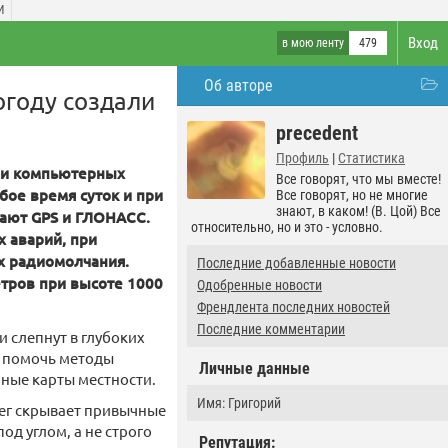
И
Вход
в мою ленту
479
Об авторе
огоду создали
precedent
Профиль
|
Статистика
и и компьютерных
Все говорят, что мы вместе!
бое время суток и при
Все говорят, но не многие
знают, в каком! (В. Цой) Все
тают GPS и ГЛОНАСС.
относительно, но и это - условно.
х аварий, при
х радиомолчания.
Последние добавленные новости
етров при высоте 1000
Одобренные новости
Френдлента последних новостей
Последние комментарии
и слепнут в глубоких
т помочь методы
Личные данные
нные карты местности.
Имя: Григорий
нег скрывает привычные
од углом, а не строго
Репутация: