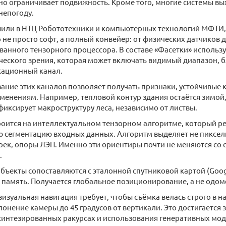
ьно ограничивает подвижность. Кроме того, многие системы вых
 непогоду.
шили в НТЦ Робототехники и компьютерных технологий МФТИ,
о не просто софт, а полный конвейер: от физических датчиков 
анного тензорного процессора. В составе «Фасетки» использ
ческого зрения, которая может включать видимый диапазон, 
кационный канал.
ние этих каналов позволяет получать признаки, устойчивые к
менениям. Например, тепловой контур здания остаётся зимо
иксирует макроструктуру леса, независимо от листвы.
оится на интеллектуальном тензорном алгоритме, который ре
 сегментацию входных данных. Алгоритм выделяет не пиксели
 рек, опоры ЛЭП. Именно эти ориентиры почти не меняются со 
.
ъекты сопоставляются с эталонной спутниковой картой (Googl
 память. Получается глобальное позиционирование, а не одом
визуальная навигация требует, чтобы съёмка велась строго в н
лонение камеры до 45 градусов от вертикали. Это достигается з
синтезированных ракурсах и использования генеративных мод