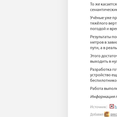
То же касаетс
семантические
Учёные уже пр
тяжёлого верт
погодой и вре
Результаты по
метров в зави
пути, а в реа
Этого достато
выходить в ну
Разработка го
устройство ещ
беспилотнико
Работа выпол
Информация п
Источник:
h
Добавил
prec