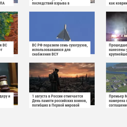
ПЛА
последствий взрыва в
как коври
Вишнёвом
я ВС
ВС РФ поразили семь сухогрузов,
Прошедше
от
использовавшихся для
нанесены 
снабжения ВСУ
крупнейше
украинско
Rozetka
деру и
1 августа в России отмечается
Премьер М
День памяти российских воинов,
намерена 
погибших в Первой мировой
соглашени
войне 1914–1918 годов.
"Пакш-2"