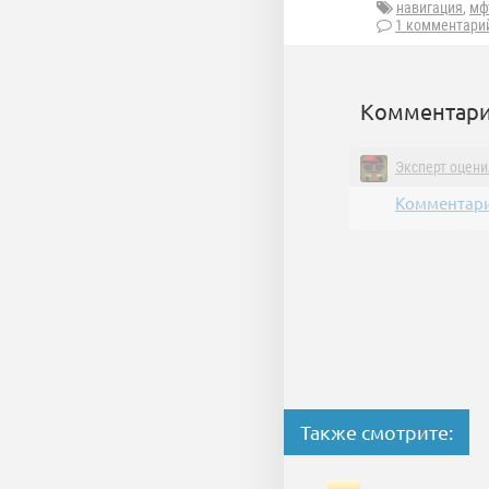
навигация
,
мф
1 комментари
Комментари
Эксперт оцени
Комментари
Также смотрите: