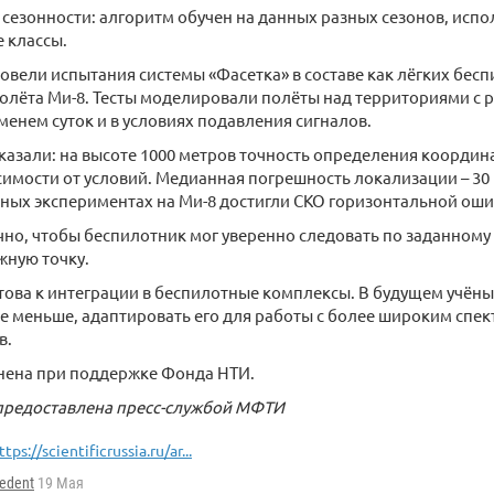
я сезонности: алгоритм обучен на данных разных сезонов, исп
 классы.
овели испытания системы «Фасетка» в составе как лёгких бесп
олёта Ми-8. Тесты моделировали полёты над территориями с
менем суток и в условиях подавления сигналов.
казали: на высоте 1000 метров точность определения координа
симости от условий. Медианная погрешность локализации – 30
льных экспериментах на Ми-8 достигли СКО горизонтальной оши
чно, чтобы беспилотник мог уверенно следовать по заданному
жную точку.
това к интеграции в беспилотные комплексы. В будущем учён
е меньше, адаптировать его для работы с более широким спек
в.
нена при поддержке Фонда НТИ.
редоставлена пресс-службой МФТИ
ttps://scientificrussia.ru/ar...
edent
19 Мая