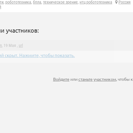
ти
,
робототехника
,
бпла
,
техническое зрение
,
нтц робототехника
Россия
й
и участников:
л
, 19 Мая ,
url
й скрыт. Нажмите, чтобы показать.
Войдите
или
станьте участником
, чтобы