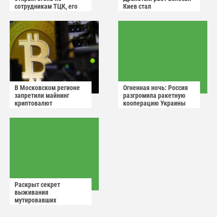
сотрудникам ТЦК, его
Киев стал
квартиру штурмуют
прифронтовым городом
В Московском регионе
Огненная ночь: Россия
запретили майнинг
разгромила ракетную
криптовалют
кооперацию Украины
Раскрыт секрет
выживания
мутировавших
животных в Чернобыле