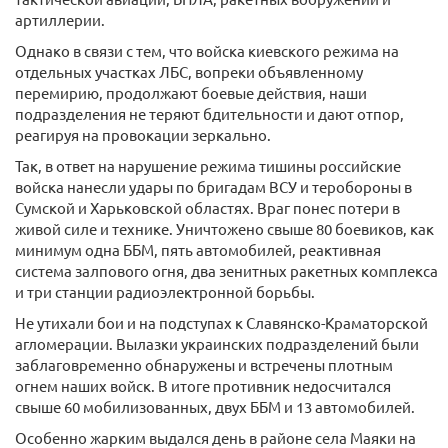
артиллерии.
Однако в связи с тем, что войска киевского режима на
отдельных участках ЛБС, вопреки объявленному
перемирию, продолжают боевые действия, наши
подразделения не теряют бдительности и дают отпор,
реагируя на провокации зеркально.
Так, в ответ на нарушение режима тишины российские
войска нанесли удары по бригадам ВСУ и теробороны в
Сумской и Харьковской областях. Враг понес потери в
живой силе и технике. Уничтожено свыше 80 боевиков, как
минимум одна ББМ, пять автомобилей, реактивная
система залпового огня, два зенитных ракетных комплекса
и три станции радиоэлектронной борьбы.
Не утихали бои и на подступах к Славянско-Краматорской
агломерации. Вылазки украинских подразделений были
заблаговременно обнаружены и встречены плотным
огнем наших войск. В итоге противник недосчитался
свыше 60 мобилизованных, двух ББМ и 13 автомобилей.
Особенно жарким выдался день в районе села Маяки на