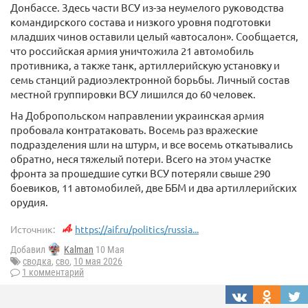
Донбассе. Здесь части ВСУ из-за неумелого руководства
командирского состава и низкого уровня подготовки
младших чинов оставили целый «автосалон». Сообщается,
что российская армия уничтожила 21 автомобиль
противника, а также танк, артиллерийскую установку и
семь станций радиоэлектронной борьбы. Личный состав
местной группировки ВСУ лишился до 60 человек.
На Добропольском направлении украинская армия
пробовала контратаковать. Восемь раз вражеские
подразделения шли на штурм, и все восемь откатывались
обратно, неся тяжелый потери. Всего на этом участке
фронта за прошедшие сутки ВСУ потеряли свыше 290
боевиков, 11 автомобилей, две ББМ и два артиллерийских
орудия.
Источник:
https://aif.ru/politics/russia...
Добавил
Kalman
10 Мая
сводка
,
сво
,
10 мая 2026
1 комментарий