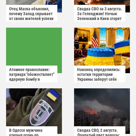
Отец Маска объяснил,
Сводка СВО за 3 августа.
почему Запад скрывает
За Геленджик! Ночью
от своих жителей успехи
Зеленский и Киев сгорят
России
в аду
Атомное православие:
Наконец определились:
патриарх "обожествляет"
остатки территории
ядерную бомбу и
Украины заберут себе
призывает не пугаться
американцы
"апокалиптических
сценариев"
В Одессе мужчина
Сводка СВО, 2 августа.
открыл огонь по
Драпатый рвет волосы: