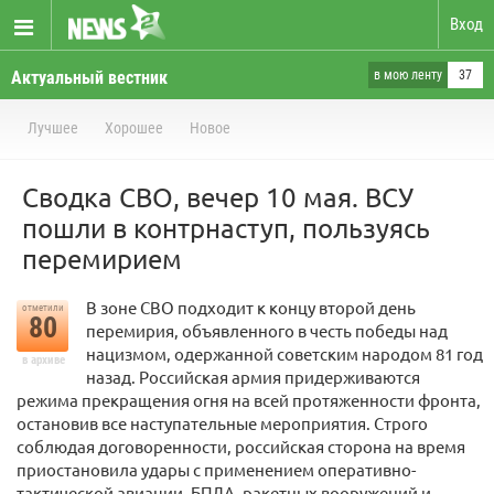
Вход
Актуальный вестник
в мою ленту
37
Лучшее
Хорошее
Новое
Сводка СВО, вечер 10 мая. ВСУ
пошли в контрнаступ, пользуясь
перемирием
В зоне СВО подходит к концу второй день
отметили
80
перемирия, объявленного в честь победы над
нацизмом, одержанной советским народом 81 год
в архиве
назад. Российская армия придерживаются
режима прекращения огня на всей протяженности фронта,
остановив все наступательные мероприятия. Строго
соблюдая договоренности, российская сторона на время
приостановила удары с применением оперативно-
тактической авиации, БПЛА, ракетных вооружений и