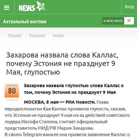
Вход
Актуальный вестник
в мою ленту
37
Лучшее
Хорошее
Новое
Захарова назвала слова Каллас,
почему Эстония не празднует 9
Мая, глупостью
Захарова назвала глупостью слова Каллас о
отметили
80
том, почему Эстония не празднует 9 Мая
в архиве
МОСКВА, 8 мая — РИА Новости.
Глава
евродипломатии Кая Каллас проявила глупость, сказав,
что Эстония не празднует 9 мая из-за действий советского
лидера Иосифа Сталина, считает официальный
представитель МИД РФ Мария Захарова.
В своем Telegram-канале она привела заявление Каллас о