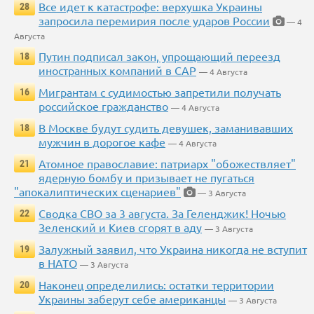
Все идет к катастрофе: верхушка Украины
28
запросила перемирия после ударов России
— 4
Августа
Путин подписал закон, упрощающий переезд
18
иностранных компаний в САР
— 4 Августа
Мигрантам с судимостью запретили получать
16
российское гражданство
— 4 Августа
В Москве будут судить девушек, заманивавших
18
мужчин в дорогое кафе
— 4 Августа
Атомное православие: патриарх "обожествляет"
21
ядерную бомбу и призывает не пугаться
"апокалиптических сценариев"
— 3 Августа
Сводка СВО за 3 августа. За Геленджик! Ночью
22
Зеленский и Киев сгорят в аду
— 3 Августа
Залужный заявил, что Украина никогда не вступит
19
в НАТО
— 3 Августа
Наконец определились: остатки территории
20
Украины заберут себе американцы
— 3 Августа