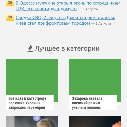
В Одессе мужчина открыл огонь по сотрудникам
20
ТЦК, его квартиру штурмуют
— 3 Августа
Сводка СВО, 2 августа. Драпатый рвет волосы:
20
Киев стал прифронтовым городом
— 2 Августа
Лучшее в категории
Все идет к катастрофе:
Захарова назвала
верхушка Украины
киевский режим
запросила перемирия
унылым гнильем
после ударов России