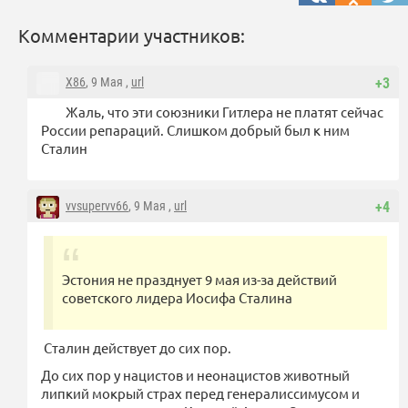
Комментарии участников:
X86
, 9 Мая ,
url
+3
Жаль, что эти союзники Гитлера не платят сейчас
России репараций. Слишком добрый был к ним
Сталин
vvsupervv66
, 9 Мая ,
url
+4
Эстония не празднует 9 мая из-за действий
советского лидера Иосифа Сталина
Сталин действует до сих пор.
До сих пор у нацистов и неонацистов животный
липкий мокрый страх перед генералиссимусом и