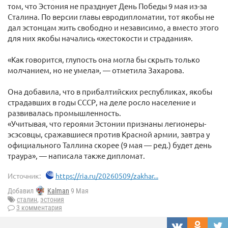
том, что Эстония не празднует День Победы 9 мая из-за
Сталина. По версии главы евродипломатии, тот якобы не
дал эстонцам жить свободно и независимо, а вместо этого
для них якобы начались «жестокости и страдания».
«Как говорится, глупость она могла бы скрыть только
молчанием, но не умела», — отметила Захарова.
Она добавила, что в прибалтийских республиках, якобы
страдавших в годы СССР, на деле росло население и
развивалась промышленность.
«Учитывая, что героями Эстонии признаны легионеры-
эсэсовцы, сражавшиеся против Красной армии, завтра у
официального Таллина скорее (9 мая — ред.) будет день
траура», — написала также дипломат.
Источник:
https://ria.ru/20260509/zakhar...
Добавил
Kalman
9 Мая
сталин
,
эстония
3 комментария