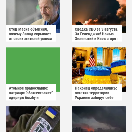
Отец Маска объяснил,
Сводка СВО за 3 августа.
почему Запад скрывает
За Геленджик! Ночью
от своих жителей успехи
Зеленский и Киев сгорят
России
в аду
Атомное православие:
Наконец определились:
патриарх "обожествляет"
остатки территории
ядерную бомбу и
Украины заберут себе
призывает не пугаться
американцы
"апокалиптических
сценариев"