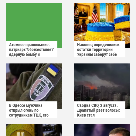
Атомное православие:
Наконец определились:
патриарх "обожествляет"
остатки территории
ядерную бомбу и
Украины заберут себе
призывает не пугаться
американцы
"апокалиптических
сценариев"
В Одессе мужчина
Сводка СВО, 2 августа.
открыл огонь по
Драпатый рвет волосы:
сотрудникам ТЦК, его
Киев стал
квартиру штурмуют
прифронтовым городом