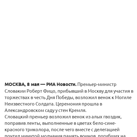
МОСКВА, 8 мая — РИА Новости.
Премьер-министр
Словакии Роберт Фицо, прибывший в Москву для участия в
торжествах в честь Дня Победы, возложил венок к Могиле
Неизвестного Солдата. Церемония прошла в
Александровском саду у стен Кремля.
Словацкий премьер возложил венок из алых гвоздик,
поправив ленты, выполненные в цветах бело-сине-
красного триколора, после чего вместе с делегацией
почтил минутой молчания память воинов, погибших на