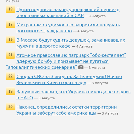
Августа
Путин подписал закон, упрощающий переезд
19
иностранных компаний в САР
— 4 Августа
Мигрантам с судимостью запретили получать
17
российское гражданство
— 4 Августа
В Москве будут судить девушек, заманивавших
19
мужчин в дорогое кафе
— 4 Августа
Атомное православие: патриарх "обожествляет"
21
ядерную бомбу и призывает не пугаться
"апокалиптических сценариев"
— 3 Августа
Сводка СВО за 3 августа. За Геленджик! Ночью
22
Зеленский и Киев сгорят в аду
— 3 Августа
Залужный заявил, что Украина никогда не вступит
19
в НАТО
— 3 Августа
Наконец определились: остатки территории
20
Украины заберут себе американцы
— 3 Августа