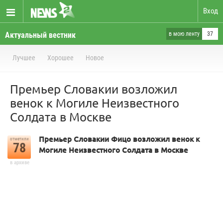
Вход
Актуальный вестник
в мою ленту
37
Лучшее
Хорошее
Новое
Премьер Словакии возложил
венок к Могиле Неизвестного
Солдата в Москве
Премьер Словакии Фицо возложил венок к
отметили
78
Могиле Неизвестного Солдата в Москве
в архиве