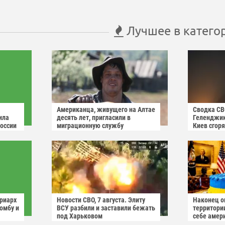
Лучшее в катего
Американца, живущего на Алтае
Сводка СВО
ила
десять лет, пригласили в
Геленджик
России
миграционную службу
Киев сгоря
триарх
Новости СВО, 7 августа. Элиту
Наконец о
омбу и
ВСУ разбили и заставили бежать
территори
под Харьковом
себе амер
иев"