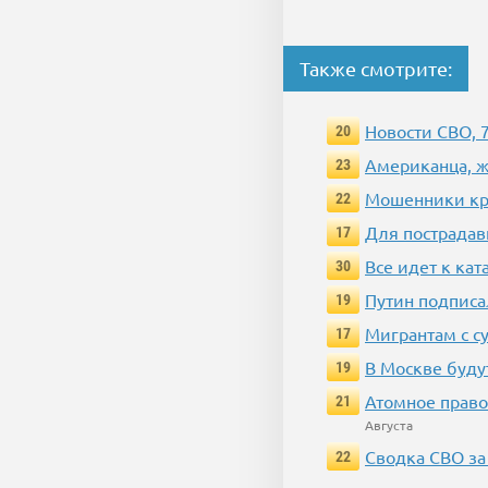
Также смотрите:
Новости СВО, 
20
Американца, ж
23
Мошенники кра
22
Для пострадав
17
Все идет к ка
30
Путин подписа
19
Мигрантам с с
17
В Москве буду
19
Атомное право
21
Августа
Сводка СВО за 
22