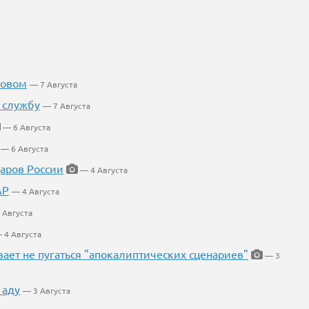
ковом
— 7 Августа
 службу
— 7 Августа
— 6 Августа
— 6 Августа
даров России
— 4 Августа
АР
— 4 Августа
 Августа
 4 Августа
ает не пугаться "апокалиптических сценариев"
— 3
 аду
— 3 Августа