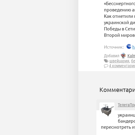
«Бессмертного
проведению а
Как отметили 
украинской ди
Победы в Сети
Второй миров
Источник:
h
Добавил
Kal
швейцария
,
б
4 комментари
Комментари
ТелегаПр
украинц
бандеро
пересмотреть и