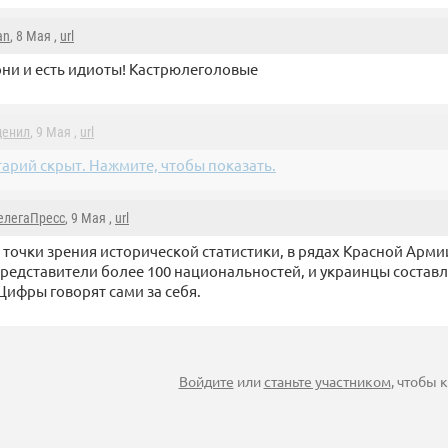
an
, 8 Мая ,
url
они и есть идиоты! Кастрюлеголовые
ценил
, 9 Мая ,
url
арий скрыт. Нажмите, чтобы показать.
елегаПресс
, 9 Мая ,
url
 точки зрения исторической статистики, в рядах Красной Арми
редставители более 100 национальностей, и украинцы состав
 Цифры говорят сами за себя.
Войдите
или
станьте участником
, чтобы