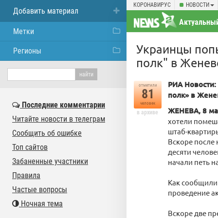
КОРОНАВИРУС
НОВОСТИ
Добавить материал
Актуальный
Метки
Украинцы попы
Регионы
полк" в Женев
РИА Новости:
отметили
81
полк» в Жене
Последние комментарии
человек
ЖЕНЕВА, 8 ма
в архиве
Читайте новости в телеграм
хотели помеш
штаб-квартир
Сообщить об ошибке
Вскоре после
Топ сайтов
десяти челове
Забаненные участники
начали петь н
Правила
Как сообщили 
Частые вопросы
проведение ак
Ночная тема
Вскоре две пр