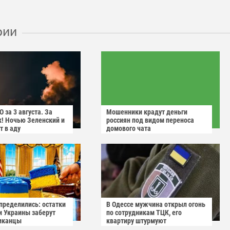
рии
 за 3 августа. За
Мошенники крадут деньги
! Ночью Зеленский и
россиян под видом переноса
т в аду
домового чата
пределились: остатки
В Одессе мужчина открыл огонь
и Украины заберут
по сотрудникам ТЦК, его
иканцы
квартиру штурмуют