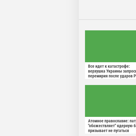
Все идет к катастрофе:
верхушка Украины запрос
перемирия после ударов 
Атомное православие: па
"обожествляет" ядерную б
призывает не пугаться
"апокалиптических сценар