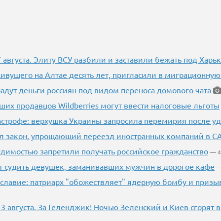
7 августа. Элиту ВСУ разбили и заставили бежать под Харь
ивущего на Алтае десять лет, пригласили в миграционную
дут деньги россиян под видом переноса домового чата
ших продавцов Wildberries могут ввести налоговые льготы
тастрофе: верхушка Украины запросила перемирия после у
л закон, упрощающий переезд иностранных компаний в С
удимостью запретили получать российское гражданство
— 4
т судить девушек, заманивавших мужчин в дорогое кафе
—
славие: патриарх "обожествляет" ядерную бомбу и призыв
3 августа. За Геленджик! Ночью Зеленский и Киев сгорят в