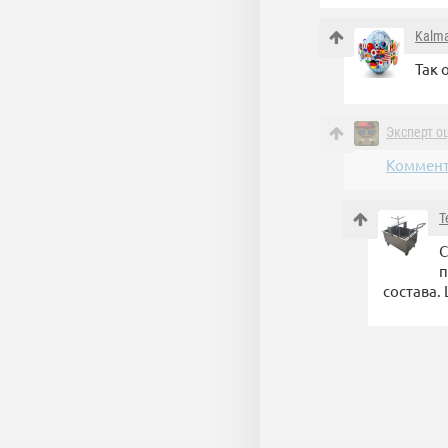
Kalm
Так 
Эксперт о
Коммент
Т
С
п
состава.