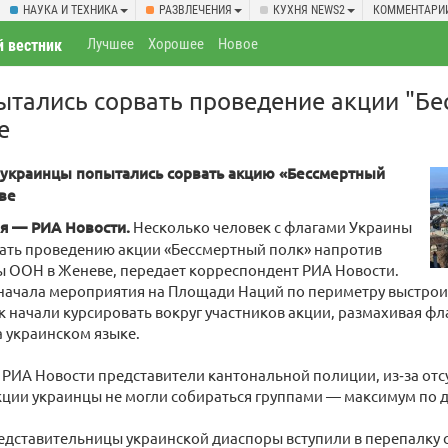
НАУКА И ТЕХНИКА
РАЗВЛЕЧЕНИЯ
КУХНЯ NEWS2
КОММЕНТАРИ
Лучшее
Хорошее
Новое
 вестник
тались сорвать проведение акции "Б
е
 украинцы попытались сорвать акцию «Бессмертный
ве
я — РИА Новости.
Несколько человек с флагами Украины
ать проведению акции «Бессмертный полк» напротив
ы ООН в Женеве, передает корреспондент РИА Новости.
 начала мероприятия на Площади Наций по периметру выстро
к начали курсировать вокруг участников акции, размахивая ф
а украинском языке.
РИА Новости представители кантональной полиции, из‑за отс
ции украинцы не могли собираться группами — максимум по д
едставительницы украинской диаспоры вступили в перепалку 