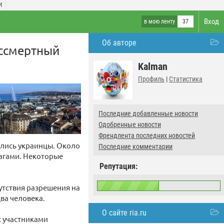
И
Вход
в мою ленту
37
Об авторе
ессмертный
Kalman
Профиль
|
Статистика
Последние добавленные новости
Одобренные новости
Френдлента последних новостей
ились украинцы. Около
Последние комментарии
лагами. Некоторые
Репутация:
утствия разрешения на
ва человека.
О сайте ria.ru
с участниками