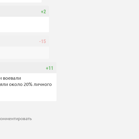
+2
-15
+11
и воевали
ляли около 20% личного
 комментировать