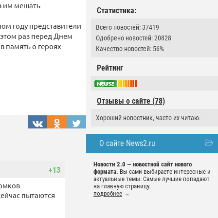
в им мешать
Статистика:
лом году представители
Всего новостей: 37419
 этом раз перед Днем
Одобрено новостей: 20828
в память о героях
Качество новостей: 56%
Рейтинг
Отзывы о сайте (78)
Хороший новостник, часто их читаю.
О сайте News2.ru
Новости 2.0 — новостной сайт нового
+13
формата.
Вы сами выбираете интересные и
актуальные темы. Самые лучшие попадают
томков
на главную страницу.
подробнее
→
сейчас пытаются