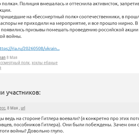
 полка». Полиция вмешалась и оттеснила активисток, запрети
кции.
пришедшие на «Бессмертный полк» соотечественники, в прош
аспоры не приходили на мероприятие, и все прошло мирно. В
 появились призывы помешать проведению российской акции 
ой войны.
ttps://ria.ru/20260508/ukrain...
man
8 Мая
ессмертный полк
,
хохлы ебаные
я
и участников:
есс
, 8 Мая ,
url
ы ведь на стороне Гитлера воевали? (я конкретно про этих по
вцев, пособников Гитлера). Они были побеждены. Зачем они 
тоги войны? Довольно глупо.