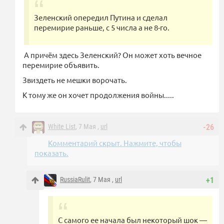
Зеленский опередил Путина и сделал
перемирие раньше, с 5 числа а не 8-го.
А причём здесь Зеленский? Он может хоть вечное
перемирие объявить.
Звиздеть не мешки ворочать.
К тому же он хочет продолжения войны.....
White List
, 7 Мая ,
url
-26
Комментарий скрыт. Нажмите, чтобы
показать.
RussiaRulit
, 7 Мая ,
url
+1
С самого ее начала был некоторый шок —