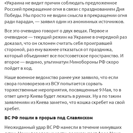
«Украина не видит причин соблюдать предложенное
Россией прекращение огня в связи с празднованием Дня
Победы. Мы просто не видим смысла в прекращении огня
ради парада», — заявил один из анонимных источников.
Все это очевидно говорит о двух вещах. Первое и
очевидное — текущий режим на Украине в очередной раз
доказал, что он склонен считать себя проигравшей
стороной, раз ему важнее отказаться от праздника,
который объединяет все постсоветское пространство. И
второе — видимо, ультиматум Минобороны РФ скоро
пойдет в ход.
Наше военное ведомство ранее уже заявило, что если
свора головорезов из ВСУ попытается сорвать
торжественные мероприятия, посвященные 9 Мая, то в
ответ центр Киева будет лежать в руинах. Ну а по таким
заявлениям из Киева заметно, что кошка скребет на свой
хребет.
ВС РФ пошли в прорыв под Славянском
Неожиданный удар ВС РФ нанесли в течение минувших