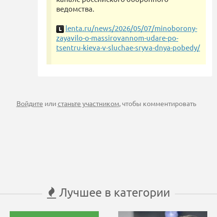
ведомства.
lenta.ru/news/2026/05/07/minoborony-
zayavilo-o-massirovannom-udare-po-
tsentru-kieva-v-sluchae-sryva-dnya-pobedy/
Войдите
или
станьте участником
, чтобы комментировать
Лучшее в категории