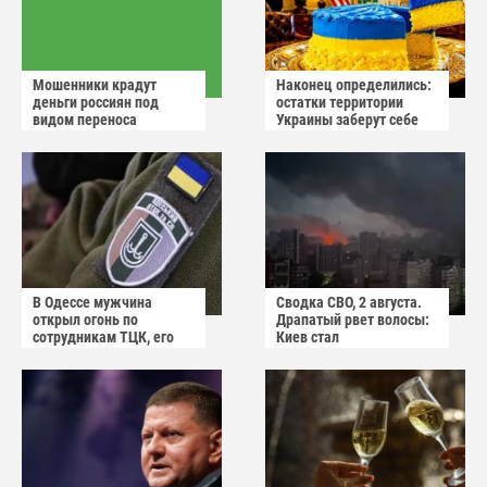
Мошенники крадут
Наконец определились:
деньги россиян под
остатки территории
видом переноса
Украины заберут себе
домового чата
американцы
В Одессе мужчина
Сводка СВО, 2 августа.
открыл огонь по
Драпатый рвет волосы:
сотрудникам ТЦК, его
Киев стал
квартиру штурмуют
прифронтовым городом