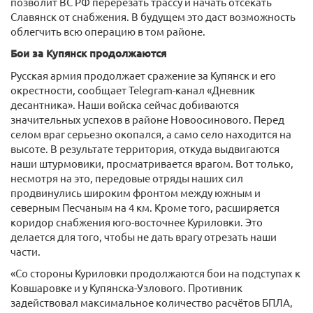
позволит ВС РФ перерезать трассу и начать отсекать
Славянск от снабжения. В будущем это даст возможность
облегчить всю операцию в том районе.
Бои за Купянск продолжаются
Русская армия продолжает сражение за Купянск и его
окрестности, сообщает Telegram-канал «Дневник
десантника». Наши войска сейчас добиваются
значительных успехов в районе Новоосинового. Перед
селом враг серьезно окопался, а само село находится на
высоте. В результате территория, откуда выдвигаются
наши штурмовики, просматривается врагом. Вот только,
несмотря на это, передовые отряды наших сил
продвинулись широким фронтом между южным и
северным Песчаным на 4 км. Кроме того, расширяется
коридор снабжения юго-восточнее Куриловки. Это
делается для того, чтобы не дать врагу отрезать наши
части.
«Со стороны Куриловки продолжаются бои на подступах к
Ковшаровке и у Купянска-Узлового. Противник
задействовал максимальное количество расчётов БПЛА,