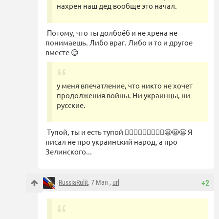
нахрен наш дед вообще это начал.
Потому, что ты долбоёб и не хрена не
понимаешь. Либо враг. Либо и то и другое
вместе 😊
у меня впечатление, что никто не хочет
продолжения войны. Ни украинцы, ни
русские.
Тупой, ты и есть тупой 🤦🏼‍♂️🤦🏼‍♂️🤦🏼‍♂️😀😀😀 Я
писал не про украинский народ, а про
Зелинского...
RussiaRulit
, 7 Мая ,
url
+2