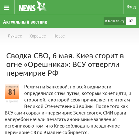
Вход
Актуальный вестник
в мою ленту
37
Лучшее
Хорошее
Новое
Сводка СВО, 6 мая. Киев сгорит в
огне «Орешника»: ВСУ отвергли
перемирие РФ
Режим на Банковой, по всей видимости,
отметили
81
определился с тем путем, которым хочет идти, и
стороной, к которой себя причисляет по итогам
в архиве
Великой Отечественной войны. После того как
ВСУ сами сорвали «перемирие Зеленского», СМИ врага
наперебой начали печатать анонимные заявления
источников о том, что Киев соблюдать праздничное
перемирие с 8 по 9 мая не собирается.