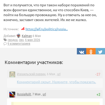
Вот и получается, что при таком наборе поражений по
всем фронтам единственное, на что способен Киев, —
пойти на большую провокацию. Ну а отвечать за нее он,
конечно, заставит своих жителей. Их же не жалко.
Источник:
https://aif.ru/politics/russia...
Добавил
Kalman
6 Мая
сводка
,
сво
,
6 мая 2026
9 комментариев
Комментарии участников:
Израильский раввин
, 6 Мая ,
url
-27
Комментарий скрыт. Нажмите, чтобы показать.
RussiaRulit
, 7 Мая ,
url
+2