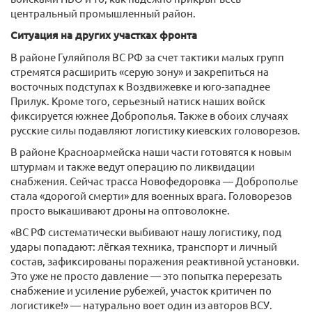
центральный промышленный район.
Ситуация на других участках фронта
В районе Гуляйполя ВС РФ за счет тактики малых групп
стремятся расширить «серую зону» и закрепиться на
восточных подступах к Воздвижевке и юго-западнее
Прилук. Кроме того, серьезный натиск наших войск
фиксируется южнее Доброполья. Также в обоих случаях
русские силы подавляют логистику киевских головорезов.
В районе Красноармейска наши части готовятся к новым
штурмам и также ведут операцию по ликвидации
снабжения. Сейчас трасса Новофедоровка — Доброполье
стала «дорогой смерти» для военных врага. Головорезов
просто выкашивают дроны на оптоволокне.
«ВС РФ систематически выбивают нашу логистику, под
удары попадают: лёгкая техника, транспорт и личный
состав, зафиксированы поражения реактивной установки.
Это уже не просто давление — это попытка перерезать
снабжение и усиление рубежей, участок критичен по
логистике!» — натурально воет один из авторов ВСУ.