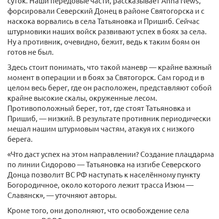
суток. Наши передовые части, рассказывает Anna News,
форсировали Северский Донец в районе Святогорска и с
наскока ворвались в села Татьяновка и Пришиб. Сейчас
штурмовики наших войск развивают успех в боях за села.
Ну а противник, очевидно, бежит, ведь к таким боям он
готов не был.
Здесь стоит понимать, что такой маневр — крайне важный
момент в операции и в боях за Святогорск. Сам город и в
целом весь берег, где он расположен, представляют собой
крайне высокие скалы, окруженные лесом.
Противоположный берег, тот, где стоят Татьяновка и
Пришиб, — низкий. В результате противник периодически
мешал нашим штурмовым частям, атакуя их с низкого
берега.
«Что даст успех на этом направлении? Создание плацдарма
по линии Сидорово — Татьяновка на изгибе Северского
Донца позволит ВС РФ наступать к населённому пункту
Богородичное, около которого лежит трасса Изюм —
Славянск», — уточняют авторы.
Кроме того, они дополняют, что освобождение села