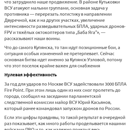
что затруднило наше продвижение. В районе Кутьковки
ВСУ атакуют малыми группами, основная задача у
противника — перерезать логистику в направлении
Двуречной, как и на других участках, увеличение
интенсивности разведывательных БПЛА, ударных дронов-
FPV и тяжёлых октокоптеров типа „Баба Яга“», —
рассказывают наши воины.
Что до самого Купянска, то там идут позиционные бои, а
ситуация особых изменений не претерпевает. Сейчас
основная битва идет именно за Купянск-Узловой, потому
что этот поселок крайне важен для снабжения
Нулевая эффективность
За год для ударов по Москве ВСУ задействовали 3000 БПЛА
Fire Point. При этом лишь один из них смог пролететь до
города, сообщил на заседании парламентской
следственной комиссии майор ВСУ Юрий Касьянов,
который ранее командовал запуском дронов по России.
Если эти цифры правдивы, то такой результат в очередной
раз показывает, как много работы проделывается нашими
войсками ПВО и то, как надежно прикрыт весь