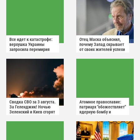
Все идет к катастрофе:
Отец Маска объяснил,
верхушка Украины
почему Запад скрывает
запросила перемирия
от своих жителей успехи
после ударов России
России
Сводка СВО за 3 августа.
Атомное православие:
За Геленджик! Ночью
патриарх "обожествляет"
Зеленский и Киев сгорят
ядерную бомбу и
в аду
призывает не пугаться
"апокалиптических
сценариев"