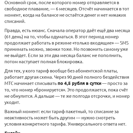
Основной срок, после которого номер отправляется в
свободное плавание, — 6 месяцев. Отсчёт начинается в тот
момент, когда на балансе не остаётся денег и нет никаких
списаний.
Правда, есть нюанс. Сначала оператор даёт ещё два месяца
(61 день) на то, чтобы одуматься. В этот период номер
продолжает работать в режиме «только входящие» — SMS
принимать можно, звонки тоже. Но позвонить самому уже
не выйдет. Если за эти два месяца баланс не пополнить,
потом наступает полная блокировка.
Для тех, у кого тариф вообще без абонентской платы,
работает другая схема. Через 90 дней полного бездействия
МТС начинает списывать
по 4,5 рубля в сутки
— просто за
то, что номер «бронируется». Это продолжается, пока счёт
не обнулится. А дальше — те же полгода отсрочки, и номер
уходит.
Важный момент: если тариф пакетный, то списание за
неактивность может быть другим — нужно смотреть
условия конкретного тарифа. Универсального ответа нет.