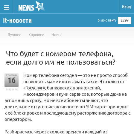
Вход
It-новости
в мою ленту
2826
Лучшее
Хорошее
Новое
Что будет с номером телефона,
если долго им не пользоваться?
Номер телефона сегодня — это не просто способ
отметили
16
позвонить маме или вызвать такси. Это ключ от
«Госуслуг», банковских приложений,
в архиве
мессенджеров и кучи сервисов, которые даже не
вспомнишь сразу. Но не все абоненты знают, что
длительное отсутствие активности по SIM-карте приводит
к её блокировке и последующему расторжению договора с
оператором.
Разбираемся, через сколько времени каждый из