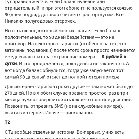
Тут правила жёстче. Если баланс нулевой или
отрицательный, и при этом абонент не пользуется связью
90 дней подряд, договор считается расторгнутым. Всё.
Никаких полугодовых отсрочек.
Но есть нюанс, который многих спасает. Если баланс
положительный, то 90 дней бездействия — это не
приговор. На некоторых тарифах (особенно на тех, что
заточены под звонки) после этого срока просто начинается
ежедневная плата за сохранение номера —
5 рублей в
сутки
. И это продолжается, пока деньги не закончатся. А
вот когда баланс обнулится, тогда уже запускается тот
самый 90-дневный отсчёт до полной потери номера.
Для интернет-тарифов сроки другие — там может быть до
270 дней. Но в любом случае правило простое: раз в три
месяца нужно совершить хоть какое-то платное действие.
Позвонить, отправить SMS (не на служебные номера),
выйти в интернет. Иначе — рискованно.
T2
С T2 вообще отдельная история. Во-первых, у них есть
классические правила, которые действуют для