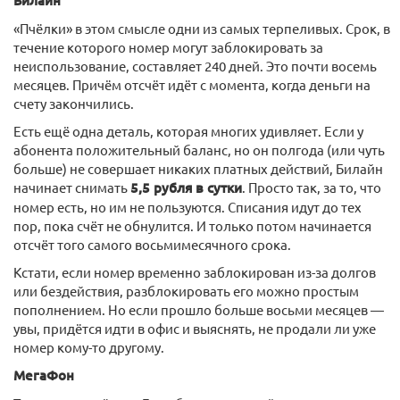
Билайн
«Пчёлки» в этом смысле одни из самых терпеливых. Срок, в
течение которого номер могут заблокировать за
неиспользование, составляет 240 дней. Это почти восемь
месяцев. Причём отсчёт идёт с момента, когда деньги на
счету закончились.
Есть ещё одна деталь, которая многих удивляет. Если у
абонента положительный баланс, но он полгода (или чуть
больше) не совершает никаких платных действий, Билайн
начинает снимать
5,5 рубля в сутки
. Просто так, за то, что
номер есть, но им не пользуются. Списания идут до тех
пор, пока счёт не обнулится. И только потом начинается
отсчёт того самого восьмимесячного срока.
Кстати, если номер временно заблокирован из-за долгов
или бездействия, разблокировать его можно простым
пополнением. Но если прошло больше восьми месяцев —
увы, придётся идти в офис и выяснять, не продали ли уже
номер кому-то другому.
МегаФон