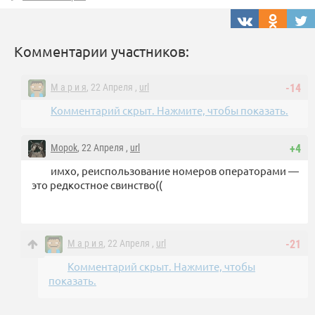
Комментарии участников:
М а р и я
, 22 Апреля ,
url
-14
Комментарий скрыт. Нажмите, чтобы показать.
Mopok
, 22 Апреля ,
url
+4
имхо, реиспользование номеров операторами —
это редкостное свинство((
М а р и я
, 22 Апреля ,
url
-21
Комментарий скрыт. Нажмите, чтобы
показать.