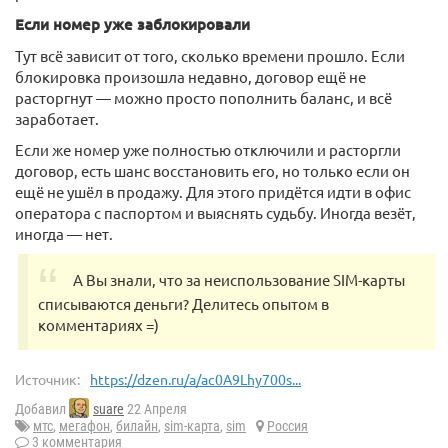
Если номер уже заблокировали
Тут всё зависит от того, сколько времени прошло. Если
блокировка произошла недавно, договор ещё не
расторгнут — можно просто пополнить баланс, и всё
заработает.
Если же номер уже полностью отключили и расторгли
договор, есть шанс восстановить его, но только если он
ещё не ушёл в продажу. Для этого придётся идти в офис
оператора с паспортом и выяснять судьбу. Иногда везёт,
иногда — нет.
А Вы знали, что за неиспользование SIM-карты
списываются деньги? Делитесь опытом в
комментариях =)
Источник:
https://dzen.ru/a/ac0A9Lhy700s...
Добавил
suare
22 Апреля
мтс
,
мегафон
,
билайн
,
sim-карта
,
sim
Россия
3 комментария