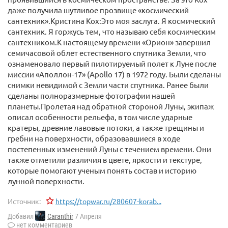
даже получила шутливое прозвище «космический
сантехник».Кристина Кох:Это моя заслуга. Я космический
сантехник. Я горжусь тем, что называю себя космическим
сантехником.К настоящему времени «Орион» завершил
семичасовой облет естественного спутника Земли, что
ознаменовало первый пилотируемый полет к Луне после
миссии «Аполлон-17» (Apollo 17) в 1972 году. Были сделаны
снимки невидимой с Земли части спутника. Ранее были
сделаны полноразмерные фотографии нашей
планеты.Пролетая над обратной стороной Луны, экипаж
описал особенности рельефа, в том числе ударные
кратеры, древние лавовые потоки, а также трещины и
гребни на поверхности, образовавшиеся в ходе
постепенных изменений Луны с течением времени. Они
также отметили различия в цвете, яркости и текстуре,
которые помогают ученым понять состав и историю
лунной поверхности.
Источник:
https://topwar.ru/280607-korab...
Добавил
Caranthir
7 Апреля
нет комментариев