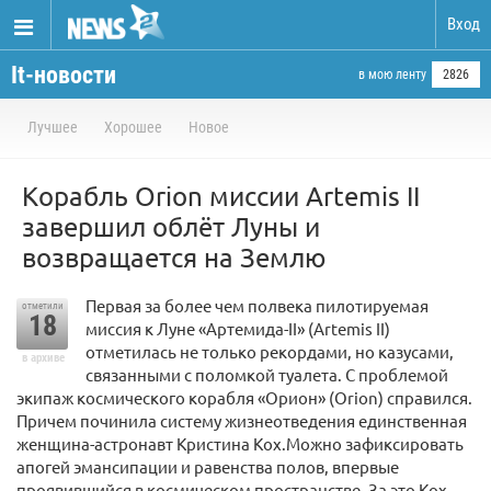
Вход
It-новости
в мою ленту
2826
Лучшее
Хорошее
Новое
Корабль Orion миссии Artemis II
завершил облёт Луны и
возвращается на Землю
Первая за более чем полвека пилотируемая
отметили
18
миссия к Луне «Артемида-II» (Artemis II)
отметилась не только рекордами, но казусами,
в архиве
связанными с поломкой туалета. С проблемой
экипаж космического корабля «Орион» (Orion) справился.
Причем починила систему жизнеотведения единственная
женщина-астронавт Кристина Кох.Можно зафиксировать
апогей эмансипации и равенства полов, впервые
проявившийся в космическом пространстве. За это Кох