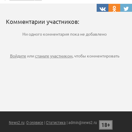
Комментарии участников:
Ни одного комментария пока не добавлено
Войдите
или
станьте участником
, чтобы комментировать
News2.ru
:
О сервисе
|
Статистика
| admin@news2.ru
18+