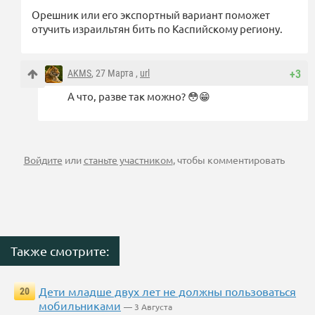
Орешник или его экспортный вариант поможет
отучить израильтян бить по Каспийскому региону.
AKMS
, 27 Марта ,
url
+3
А что, разве так можно? 😳😁
Войдите
или
станьте участником
, чтобы комментировать
Также смотрите:
Дети младше двух лет не должны пользоваться
20
мобильниками
— 3 Августа