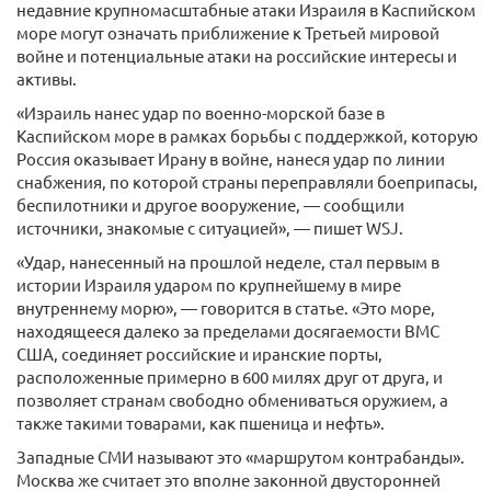
недавние крупномасштабные атаки Израиля в Каспийском
море могут означать приближение к Третьей мировой
войне и потенциальные атаки на российские интересы и
активы.
«Израиль нанес удар по военно-морской базе в
Каспийском море в рамках борьбы с поддержкой, которую
Россия оказывает Ирану в войне, нанеся удар по линии
снабжения, по которой страны переправляли боеприпасы,
беспилотники и другое вооружение, — сообщили
источники, знакомые с ситуацией», — пишет WSJ.
«Удар, нанесенный на прошлой неделе, стал первым в
истории Израиля ударом по крупнейшему в мире
внутреннему морю», — говорится в статье. «Это море,
находящееся далеко за пределами досягаемости ВМС
США, соединяет российские и иранские порты,
расположенные примерно в 600 милях друг от друга, и
позволяет странам свободно обмениваться оружием, а
также такими товарами, как пшеница и нефть».
Западные СМИ называют это «маршрутом контрабанды».
Москва же считает это вполне законной двусторонней