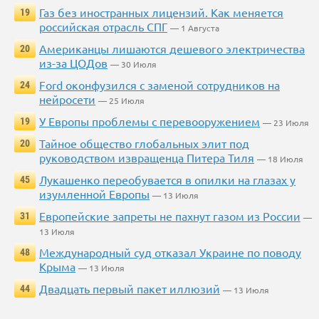
Газ без иностранных лицензий. Как меняется
19
российская отрасль СПГ
— 1 Августа
Американцы лишаются дешевого электричества
20
из-за ЦОДов
— 30 Июля
Ford оконфузился с заменой сотрудников на
24
нейросети
— 25 Июля
У Европы проблемы с перевооружением
19
— 23 Июля
Тайное общество глобальных элит под
20
руководством извращенца Питера Тиля
— 18 Июля
Лукашенко переобувается в опилки на глазах у
45
изумленной Европы
— 13 Июля
Европейские запреты не пахнут газом из России
31
—
13 Июля
Международный суд отказал Украине по поводу
48
Крыма
— 13 Июля
Двадцать первый пакет иллюзий
44
— 13 Июля