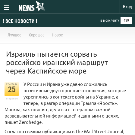
Вход
! ВСЕ НОВОСТИ !
в мою ленту
439
Лучшее
Хорошее
Новое
Израиль пытается сорвать
российско-иранский маршрут
через Каспийское море
У России и Ирана уже давно сложились
отметили
25
позитивные двусторонние отношения, которые
укрепились в контексте войны на Украине, а
в архиве
теперь, в разгар операции Трампа «Ярость»,
Москва, как говорят, делится с Тегераном важной
разведывательной информацией и данными о целях, —
пишет Zerohedge.
Согласно свежим публикациям в The Wall Street Journal,